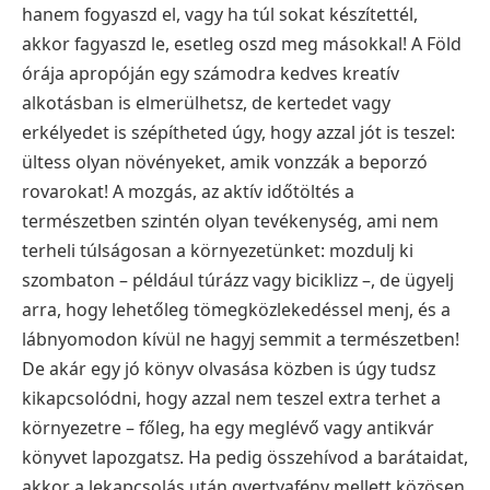
hanem fogyaszd el, vagy ha túl sokat készítettél,
akkor fagyaszd le, esetleg oszd meg másokkal! A Föld
órája apropóján egy számodra kedves kreatív
alkotásban is elmerülhetsz, de kertedet vagy
erkélyedet is szépítheted úgy, hogy azzal jót is teszel:
ültess olyan növényeket, amik vonzzák a beporzó
rovarokat! A mozgás, az aktív időtöltés a
természetben szintén olyan tevékenység, ami nem
terheli túlságosan a környezetünket: mozdulj ki
szombaton – például túrázz vagy biciklizz –, de ügyelj
arra, hogy lehetőleg tömegközlekedéssel menj, és a
lábnyomodon kívül ne hagyj semmit a természetben!
De akár egy jó könyv olvasása közben is úgy tudsz
kikapcsolódni, hogy azzal nem teszel extra terhet a
környezetre – főleg, ha egy meglévő vagy antikvár
könyvet lapozgatsz. Ha pedig összehívod a barátaidat,
akkor a lekapcsolás után gyertyafény mellett közösen