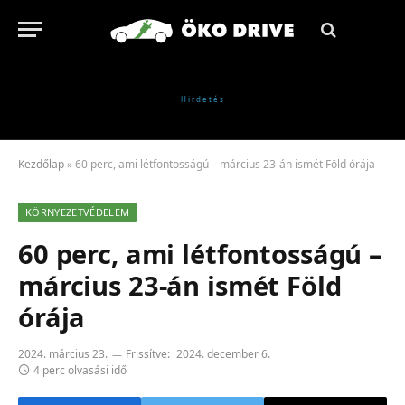
Kezdőlap
»
60 perc, ami létfontosságú – március 23-án ismét Föld órája
KÖRNYEZETVÉDELEM
60 perc, ami létfontosságú –
március 23-án ismét Föld
órája
2024. március 23.
Frissítve:
2024. december 6.
4 perc olvasási idő