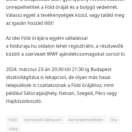
ünnepelhetitek a Föld óráját és a bolygó védelmét.
Válassz egyet a tevékenységek közül, vagy találd meg
az igazán hozzád illőt!
Az idei Föld órájára egyéni vállalással
a foldoraja.hu oldalon lehet regisztrálni, a résztvevők
között a szervezet WWF ajándékcsomagokat sorsol ki.
2024. március 23-án 20:30-tól 21:30-ig Budapest
díszkivilágítása is lekapcsol, de olyan más hazai
települések is csatlakoznak a Föld órájához, mint
például Sátoraljaújhely, Hatvan, Szeged, Pécs vagy
Hajdúszoboszló.
Föld
környezeti lábnyom
környezetvédelem
óra
világ