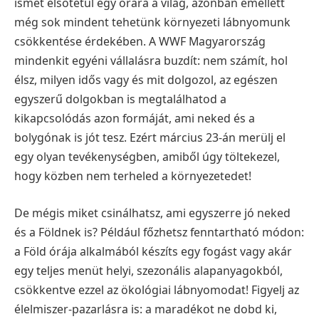
ismét elsötétül egy órára a világ, azonban emellett
még sok mindent tehetünk környezeti lábnyomunk
csökkentése érdekében. A WWF Magyarország
mindenkit egyéni vállalásra buzdít: nem számít, hol
élsz, milyen idős vagy és mit dolgozol, az egészen
egyszerű dolgokban is megtalálhatod a
kikapcsolódás azon formáját, ami neked és a
bolygónak is jót tesz. Ezért március 23-án merülj el
egy olyan tevékenységben, amiből úgy töltekezel,
hogy közben nem terheled a környezetedet!
De mégis miket csinálhatsz, ami egyszerre jó neked
és a Földnek is? Például főzhetsz fenntartható módon:
a Föld órája alkalmából készíts egy fogást vagy akár
egy teljes menüt helyi, szezonális alapanyagokból,
csökkentve ezzel az ökológiai lábnyomodat! Figyelj az
élelmiszer-pazarlásra is: a maradékot ne dobd ki,