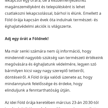
lekapcsol egy órára, de a kezdeményezéshez
magánszemélyként és településként is lehet
csatlakozni lekapcsolással, bárhol is élünk. Emellett a
Föld órája kapcsán évek óta indulnak természet- és
éghajlatvédelmi akciók is világszerte.
Adj egy órát a Földnek!
Ma már senki számára nem új információ, hogy
mindennél nagyobb szükség van természeti értékeink
megóvására és éghajlatunk védelmére, legyen szó
bármilyen kicsi vagy nagy szereplő tetteiről,
döntéseiről. A Föld órája valódi üzenete az, hogy
mindannyiunk felelőssége és érdeke, hogy
elinduljunk a fenntarthatóság útján.
Az idei Föld órája keretében március 23-án 20:30-tól