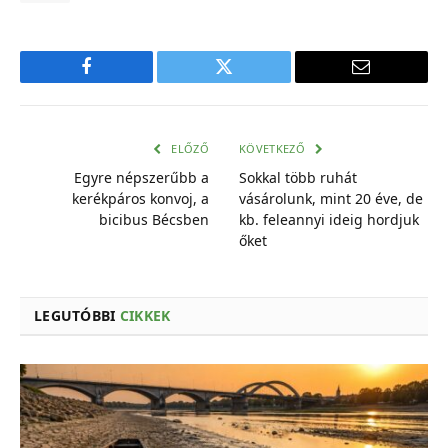
Facebook
Twitter
E-
mail
cím
ELŐZŐ
KÖVETKEZŐ
Egyre népszerűbb a
Sokkal több ruhát
kerékpáros konvoj, a
vásárolunk, mint 20 éve, de
bicibus Bécsben
kb. feleannyi ideig hordjuk
őket
LEGUTÓBBI
CIKKEK