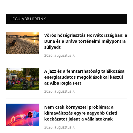
LEGÚJABB HÍREINK
Vörös hőségriasztás Horvátországban: a
Duna és a Dráva történelmi mélypontra
süllyedt
2026. augusztus 7.
A jazz és a fenntarthatóság találkozása:
energiatudatos megoldásokkal készül
az Alba Regia Fest
2026. augusztus 7.
Nem csak környezeti probléma: a
klímaváltozás egyre nagyobb üzleti
kockázatot jelent a vállalatoknak
2026. augusztus 7.