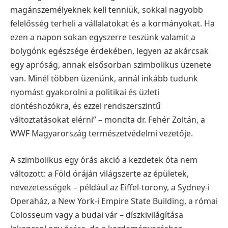
magánszemélyeknek kell tenniük, sokkal nagyobb
felelősség terheli a vállalatokat és a kormányokat. Ha
ezen a napon sokan egyszerre teszünk valamit a
bolygónk egészsége érdekében, legyen az akárcsak
egy apróság, annak elsősorban szimbolikus üzenete
van. Minél többen üzenünk, annál inkább tudunk
nyomást gyakorolni a politikai és üzleti
döntéshozókra, és ezzel rendszerszintű
változtatásokat elérni” – mondta dr. Fehér Zoltán, a
WWF Magyarország természetvédelmi vezetője.
A szimbolikus egy órás akció a kezdetek óta nem
változott: a Föld óráján világszerte az épületek,
nevezetességek – például az Eiffel-torony, a Sydney-i
Operaház, a New York-i Empire State Building, a római
Colosseum vagy a budai vár – díszkivilágítása