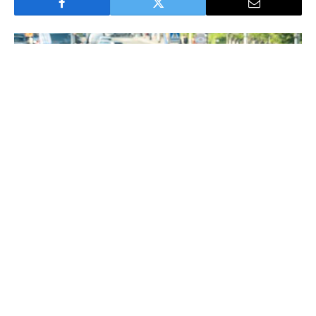
Bécsben egyre népszerűbb a bicibus © Radlobby Wien / Andrea Leindl