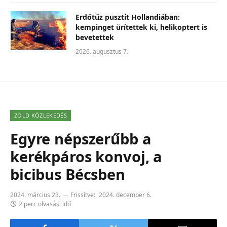
Erdőtűz pusztít Hollandiában:
kempinget ürítettek ki, helikoptert is
bevetettek
2026. augusztus 7.
ZÖLD KÖZLEKEDÉS
Egyre népszerűbb a
kerékpáros konvoj, a
bicibus Bécsben
2024. március 23.
Frissítve:
2024. december 6.
2 perc olvasási idő