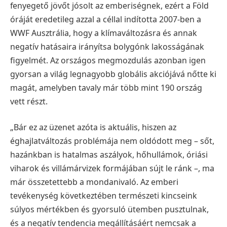
fenyegető jövőt jósolt az emberiségnek, ezért a Föld
óráját eredetileg azzal a céllal indította 2007-ben a
WWF Ausztrália, hogy a klímaváltozásra és annak
negatív hatásaira irányítsa bolygónk lakosságának
figyelmét. Az országos megmozdulás azonban igen
gyorsan a világ legnagyobb globális akciójává nőtte ki
magát, amelyben tavaly már több mint 190 ország
vett részt.
„Bár ez az üzenet azóta is aktuális, hiszen az
éghajlatváltozás problémája nem oldódott meg – sőt,
hazánkban is hatalmas aszályok, hőhullámok, óriási
viharok és villámárvizek formájában sújt le ránk –, ma
már összetettebb a mondanivaló. Az emberi
tevékenység következtében természeti kincseink
súlyos mértékben és gyorsuló ütemben pusztulnak,
és a negatív tendencia megállításáért nemcsak a