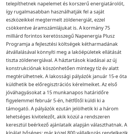
telepíthetnek napelemet és korszerű energiatárolót,
így rugalmasabban használhatják fel a saját
eszközeikkel megtermelt zöldenergiát, ezzel
csökkentve áramszámlájukat is. A kormány 75
milliárd forintos keretösszegű Napenergia Plusz
Programja a fejlesztési költségek kétharmadának
átvállalásával könnyíti meg a lakóépületek ellátását
tiszta zöldenergiával. A háztartások kiadásai az új
konstrukciónak köszönhetően mintegy tíz év alatt
megtérülhetnek. A lakossági pályázók január 15-e óta
küldhetik be előregisztrációs kérelmeiket. Az első
jóváhagyásokat a 15 munkanapos határidőre
figyelemmel február 5-én, hétfőtől küldi ki a
támogató. A pályázók ezután jelölhetik ki a három
lehetséges kivitelezőt, akik közül a rendszeren
keresztül beérkező ajánlataik alapján választhatnak. A
kínálat bőséges: már közel 800 vállalkozás rendelkezik