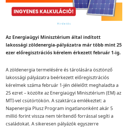
Az Energiaügyi Minisztérium által indított
lakossági zöldenergia-pályázatra már több mint 25
ezer előregisztrációs kérelem érkezett február 1-ig.
A zöldenergia termelésére és tárolására ösztönző
lakossági pályázatra beérkezett előregisztrációs
kérelmek száma február 1-jén délelőtt meghaladta a
25 ezret – közölte az Energiaügyi Minisztérium (EM) az
MTI-vel csütörtökön. A szaktárca emlékeztet: a
Napenergia Plusz Program ingatlanonként akár 5
millió forint vissza nem térítendő forrással segíti a
családokat. A sikeresen pályázók egyszerre