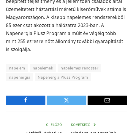
beépített teljesítmény és a jellemzően családok által
üzemeltetett háztartási méretű kiserőművek száma is
Magyarországon. A kisebb napelemes rendszerekből
85 ezer csatlakozott a hálózatra 2023-ban. A
Napenergia Plusz Program a múlt év végéig több
mint 255 ezresre nőtt állomány további gyarapítását
is szolgálja.
napelem
napelemek
napelemes rendszer
napenergia
Napenergia Plusz Program
Facebook
Twitter
E-
mail
cím
ELŐZŐ
KÖVETKEZŐ