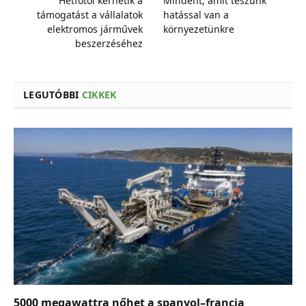
Hétfőtől kérhetik a
Mindent, amit teszünk
támogatást a vállalatok
hatással van a
elektromos járművek
környezetünkre
beszerzéséhez
LEGUTÓBBI
CIKKEK
5000 megawattra nőhet a spanyol–francia