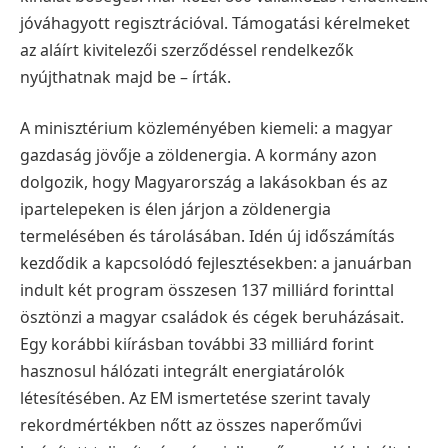
jóváhagyott regisztrációval. Támogatási kérelmeket
az aláírt kivitelezői szerződéssel rendelkezők
nyújthatnak majd be – írták.
A minisztérium közleményében kiemeli: a magyar
gazdaság jövője a zöldenergia. A kormány azon
dolgozik, hogy Magyarország a lakásokban és az
ipartelepeken is élen járjon a zöldenergia
termelésében és tárolásában. Idén új időszámítás
kezdődik a kapcsolódó fejlesztésekben: a januárban
indult két program összesen 137 milliárd forinttal
ösztönzi a magyar családok és cégek beruházásait.
Egy korábbi kiírásban további 33 milliárd forint
hasznosul hálózati integrált energiatárolók
létesítésében. Az EM ismertetése szerint tavaly
rekordmértékben nőtt az összes naperőművi