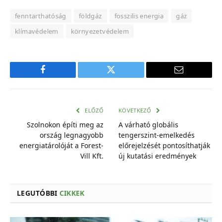
fenntarthatóság
földgáz
fosszilis energia
gáz
klímavédelem
környezetvédelem
Facebook
Twitter
E-
mail
cím
ELŐZŐ
KÖVETKEZŐ
Szolnokon építi meg az
A várható globális
ország legnagyobb
tengerszint-emelkedés
energiatárolóját a Forest-
előrejelzését pontosíthatják
Vill Kft.
új kutatási eredmények
LEGUTÓBBI
CIKKEK