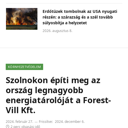
Erdőtüzek tombolnak az USA nyugati
részén: a szárazság és a szél tovább
súlyosbítja a helyzetet
2026. augusztus 8.
KÖRNYEZETVÉDELEM
Szolnokon építi meg az
ország legnagyobb
energiatárolóját a Forest-
Vill Kft.
2024. február 27.
Frissítve:
2024. december 6.
2 perc olvasási idő