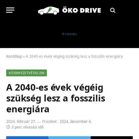
Kezdőlap
»
A 2040-es évek végéig szükség lesz a fosszilis energiára
KÖRNYEZETVÉDELEM
A 2040-es évek végéig
szükség lesz a fosszilis
energiára
2024. február 27.
Frissítve:
2024. december 6.
3 perc olvasási idő