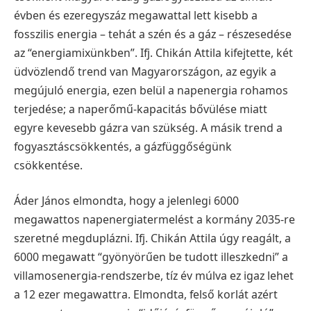
évben és ezeregyszáz megawattal lett kisebb a
fosszilis energia – tehát a szén és a gáz – részesedése
az “energiamixünkben”. Ifj. Chikán Attila kifejtette, két
üdvözlendő trend van Magyarországon, az egyik a
megújuló energia, ezen belül a napenergia rohamos
terjedése; a naperőmű-kapacitás bővülése miatt
egyre kevesebb gázra van szükség. A másik trend a
fogyasztáscsökkentés, a gázfüggőségünk
csökkentése.
Áder János elmondta, hogy a jelenlegi 6000
megawattos napenergiatermelést a kormány 2035-re
szeretné megduplázni. Ifj. Chikán Attila úgy reagált, a
6000 megawatt “gyönyörűen be tudott illeszkedni” a
villamosenergia-rendszerbe, tíz év múlva ez igaz lehet
a 12 ezer megawattra. Elmondta, felső korlát azért