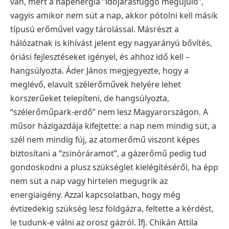
van, mert a napenergia “időjárásfüggő megújuló”,
vagyis amikor nem süt a nap, akkor pótolni kell másik
típusú erőművel vagy tárolással. Másrészt a
hálózatnak is kihívást jelent egy nagyarányú bővítés,
óriási fejlesztéseket igényel, és ahhoz idő kell –
hangsúlyozta.
Áder János megjegyezte, hogy a
meglévő, elavult szélerőművek helyére lehet
korszerűeket telepíteni, de hangsúlyozta,
“szélerőműpark-erdő” nem lesz Magyarországon. A
műsor házigazdája kifejtette: a nap nem mindig süt, a
szél nem mindig fúj, az atomerőmű viszont képes
biztosítani a “zsinóráramot”, a gázerőmű pedig tud
gondoskodni a plusz szükséglet kielégítéséről, ha épp
nem süt a nap vagy hirtelen megugrik az
energiaigény.
Azzal kapcsolatban, hogy még
évtizedekig szükség lesz földgázra, feltette a kérdést,
le tudunk-e válni az orosz gázról. Ifj. Chikán Attila