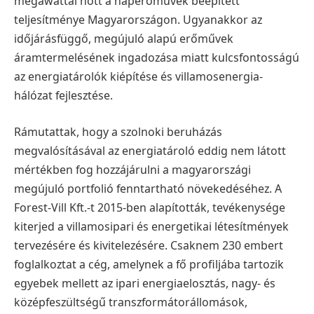
megawattal nőtt a naperőművek beépített
teljesítménye Magyarországon. Ugyanakkor az
időjárásfüggő, megújuló alapú erőművek
áramtermelésének ingadozása miatt kulcsfontosságú
az energiatárolók kiépítése és villamosenergia-
hálózat fejlesztése.
Rámutattak, hogy a szolnoki beruházás
megvalósításával az energiatároló eddig nem látott
mértékben fog hozzájárulni a magyarországi
megújuló portfolió fenntartható növekedéséhez.
A
Forest-Vill Kft.-t 2015-ben alapították, tevékenysége
kiterjed a villamosipari és energetikai létesítmények
tervezésére és kivitelezésére. Csaknem 230 embert
foglalkoztat a cég, amelynek a fő profiljába tartozik
egyebek mellett az ipari energiaelosztás, nagy- és
középfeszültségű transzformátorállomások,