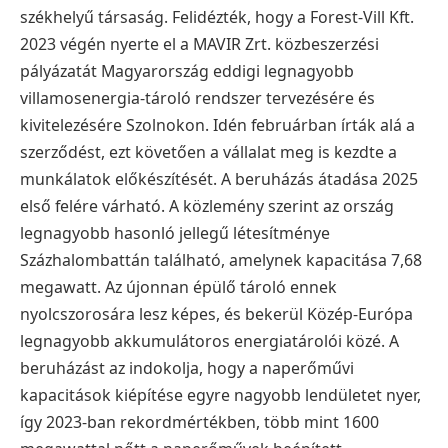
székhelyű társaság. Felidézték, hogy a Forest-Vill Kft.
2023 végén nyerte el a MAVIR Zrt. közbeszerzési
pályázatát Magyarország eddigi legnagyobb
villamosenergia-tároló rendszer tervezésére és
kivitelezésére Szolnokon. Idén februárban írták alá a
szerződést, ezt követően a vállalat meg is kezdte a
munkálatok előkészítését. A beruházás átadása 2025
első felére várható.
A közlemény szerint az ország
legnagyobb hasonló jellegű létesítménye
Százhalombattán található, amelynek kapacitása 7,68
megawatt. Az újonnan épülő tároló ennek
nyolcszorosára lesz képes, és bekerül Közép-Európa
legnagyobb akkumulátoros energiatárolói közé.
A
beruházást az indokolja, hogy a naperőművi
kapacitások kiépítése egyre nagyobb lendületet nyer,
így 2023-ban rekordmértékben, több mint 1600