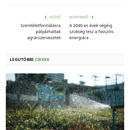
mail
cím
ELŐZŐ
KÖVETKEZŐ
Szemléletformálásra
A 2040-es évek végéig
pályázhattak
szükség lesz a fosszilis
agrárszervezetek
energiára
LEGUTÓBBI
CIKKEK