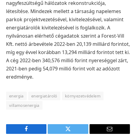
nagyfeszültségű hálózatok rekonstrukciója,
létesítése. Mindezek mellett a társaság napelemes
parkok projektvezetésével, kivitelezésével, valamint
energiatárolók kivitelezésével is foglalkozik.
A
nyilvánosan elérhető cégadatok szerint a Forest-Vill
Kft. nettó árbevétele 2022-ben 20,139 milliárd forintot,
míg egy évvel korábban 13,294 milliárd forintot tett ki.
A cég 2022-ben 340,576 millió forint nyereséggel zárt,
2021-ben pedig 54,079 millió forint volt az adózott
eredménye.
energia
energiatároló
környezetvédelem
villamosenergia
Facebook
Twitter
E-