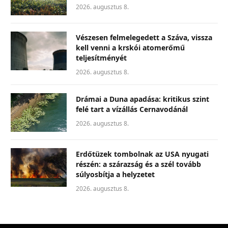
2026. augusztus 8.
Vészesen felmelegedett a Száva, vissza
kell venni a krskói atomerőmű
teljesítményét
2026. augusztus 8.
Drámai a Duna apadása: kritikus szint
felé tart a vízállás Cernavodánál
2026. augusztus 8.
Erdőtüzek tombolnak az USA nyugati
részén: a szárazság és a szél tovább
súlyosbítja a helyzetet
2026. augusztus 8.