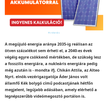
A megújuló energia aránya 2035-ig reálisan az
ötven százalékot sem érheti el, a 2040-es évek
végéig egyre csökkenő mértékben, de szükség lesz
a fosszilis energiára, a nukleáris energiára pedig
még azután is - mondta ifj. Chikán Attila, az Alteo
Nyrt. elnök-vezérigazgatója Áder János volt
államfő Kék bolygó című podcastjának hétfőn
megjelent, legújabb adásában, amely elérhető a
legnépszerűbb videómegosztó portálon is.