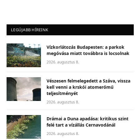
LEGÚJABB HÍREINK
Vízkorlátozás Budapesten: a parkok
megóvása miatt továbbra is locsolnak
2026. augusztus 8.
Vészesen felmelegedett a Száva, vissza
kell venni a krskói atomerőmű
teljesítményét
2026. augusztus 8.
Drámai a Duna apadása: kritikus szint
felé tart a vízállás Cernavodánál
2026. augusztus 8.