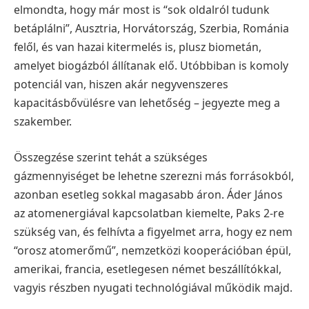
elmondta, hogy már most is “sok oldalról tudunk
betáplálni”, Ausztria, Horvátország, Szerbia, Románia
felől, és van hazai kitermelés is, plusz biometán,
amelyet biogázból állítanak elő. Utóbbiban is komoly
potenciál van, hiszen akár negyvenszeres
kapacitásbővülésre van lehetőség – jegyezte meg a
szakember.
Összegzése szerint tehát a szükséges
gázmennyiséget be lehetne szerezni más forrásokból,
azonban esetleg sokkal magasabb áron.
Áder János
az atomenergiával kapcsolatban kiemelte, Paks 2-re
szükség van, és felhívta a figyelmet arra, hogy ez nem
“orosz atomerőmű”, nemzetközi kooperációban épül,
amerikai, francia, esetlegesen német beszállítókkal,
vagyis részben nyugati technológiával működik majd.