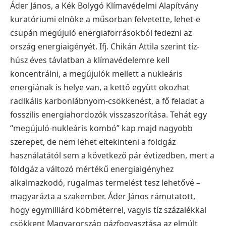
Áder János, a Kék Bolygó Klímavédelmi Alapítvány
kuratóriumi elnöke a műsorban felvetette, lehet-e
csupán megújuló energiaforrásokból fedezni az
ország energiaigényét. Ifj. Chikán Attila szerint tíz-
húsz éves távlatban a klímavédelemre kell
koncentrálni, a megújulók mellett a nukleáris
energiának is helye van, a kettő együtt okozhat
radikális karbonlábnyom-csökkenést, a fő feladat a
fosszilis energiahordozók visszaszorítása. Tehát egy
“megújuló-nukleáris kombó” kap majd nagyobb
szerepet, de nem lehet eltekinteni a földgáz
használatától sem a következő pár évtizedben, mert a
földgáz a változó mértékű energiaigényhez
alkalmazkodó, rugalmas termelést tesz lehetővé –
magyarázta a szakember.
Áder János rámutatott,
hogy egymilliárd köbméterrel, vagyis tíz százalékkal
csökkent Magyarország gázfogyasztása az elmúlt