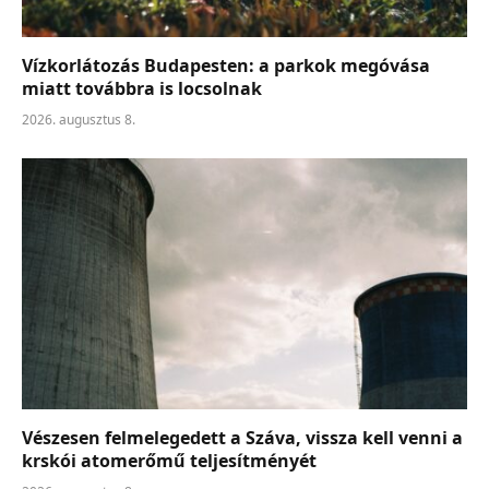
Vízkorlátozás Budapesten: a parkok megóvása
miatt továbbra is locsolnak
2026. augusztus 8.
Vészesen felmelegedett a Száva, vissza kell venni a
krskói atomerőmű teljesítményét