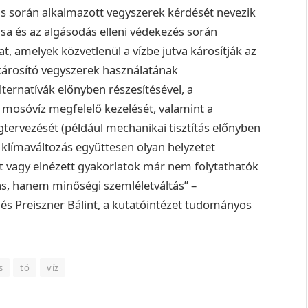
ás során alkalmazott vegyszerek kérdését nevezik
tása és az algásodás elleni védekezés során
, amelyek közvetlenül a vízbe jutva károsítják az
tkárosító vegyszerek használatának
ernatívák előnyben részesítésével, a
ó mosóvíz megfelelő kezelését, valamint a
ervezését (például mechanikai tisztítás előnyben
a klímaváltozás együttesen olyan helyzetet
 vagy elnézett gyakorlatok már nem folytathatók
s, hanem minőségi szemléletváltás” –
és Preiszner Bálint, a kutatóintézet tudományos
s
tó
víz