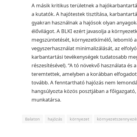
A másik kritikus területnek a hajókarbantart
a kutatók. A hajótestek tisztítása, karbantar
gyakran használnak a hajósok olyan anyagokat
élővilágot. A BLKI ezért javasolja a környeze
megszüntetését, környezetkímélő, lebomló alt
vegyszerhasználat minimalizálását, az elfoly
karbantartási tevékenységek tudatosabb megt
részesítésével). “A tó növekvő használata és 
teremtettek, amelyben a korábban elfogadott
tovább. A fenntartható hajózás nem lemondá
hangsúlyozta közös posztjában a főigazgató, 
munkatársa.
Balaton
hajózás
környezet
környezetszennyezé