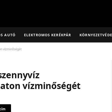
OS AUTÓ
ELEKTROMOS KERÉKPÁR
KÖRNYEZETVÉD
on vízminőségét
szennyvíz
laton vízminőségét
 cím