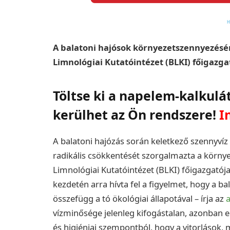
A balatoni hajósok környezetszennyezésén
Limnológiai Kutatóintézet (BLKI) főigazga
Töltse ki a napelem-kalkulá
kerülhet az Ön rendszere!
I
A balatoni hajózás során keletkező szennyvíz
radikális csökkentését szorgalmazta a körny
Limnológiai Kutatóintézet (BLKI) főigazgatój
kezdetén arra hívta fel a figyelmet, hogy a b
összefügg a tó ökológiai állapotával – írja az
a
vízminősége jelenleg kifogástalan, azonban 
és higiéniai szempontból, hogy a vitorlások,