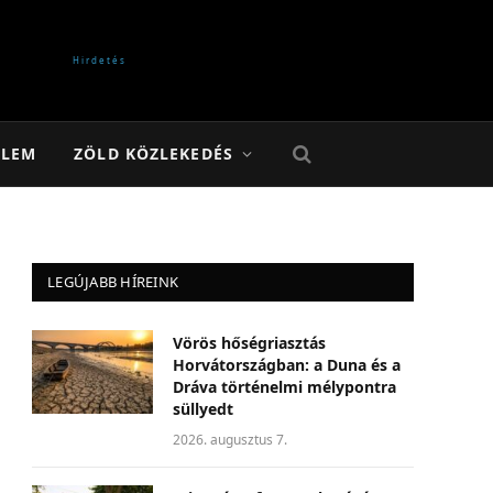
ELEM
ZÖLD KÖZLEKEDÉS
LEGÚJABB HÍREINK
Vörös hőségriasztás
Horvátországban: a Duna és a
Dráva történelmi mélypontra
süllyedt
2026. augusztus 7.