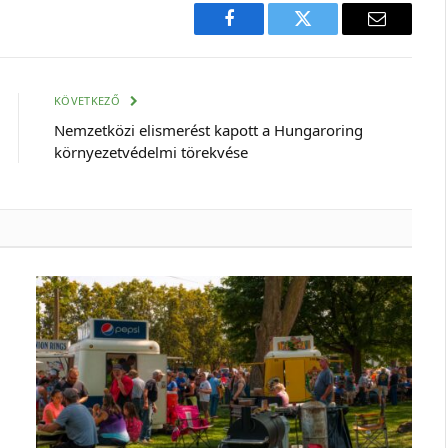
Facebook
Twitter
E-
mail
cím
KÖVETKEZŐ
Nemzetközi elismerést kapott a Hungaroring
környezetvédelmi törekvése