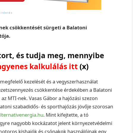
ek csökkentését sürgeti a Balatoni
tója.
tort, és tudja meg, mennyibe
ngyenes kalkulálás itt
(x)
 megfelelő kezelését és a vegyszerhasználat
ezetszennyezés csökkentése érdekében a Balatoni
a az MTI-nek. Vasas Gábor a hajózási szezon
alatoni szabadidős- és sporthajózás jövője szorosan
lternativenergia.hu
. Mint kifejtette, a tó
egyre nagyobb kockázatot jelent környezetvédelmi
 motoros kishajók és csónakok használóinak egy