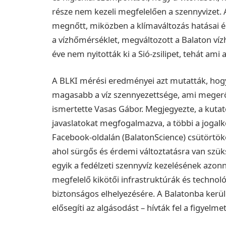
része nem kezeli megfelelően a szennyvizet. 
megnőtt, miközben a klímaváltozás hatásai é
a vízhőmérséklet, megváltozott a Balaton víz
éve nem nyitották ki a Sió-zsilipet, tehát ami 
A BLKI mérési eredményei azt mutatták, hogy
magasabb a víz szennyezettsége, ami megerősí
ismertette Vasas Gábor. Megjegyezte, a kutat
javaslatokat megfogalmazva, a többi a jogalk
Facebook-oldalán (BalatonScience) csütörtökön
ahol sürgős és érdemi változtatásra van szük
egyik a fedélzeti szennyvíz kezelésének azonn
megfelelő kikötői infrastruktúrák és technoló
biztonságos elhelyezésére. A Balatonba kerü
elősegíti az algásodást – hívták fel a figyelmet