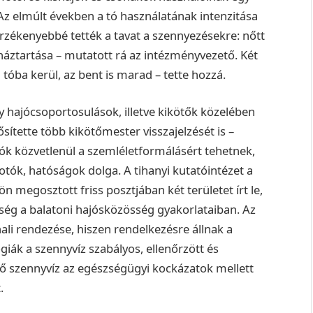
Az elmúlt években a tó használatának intenzitása
rzékenyebbé tették a tavat a szennyezésekre: nőtt
háztartása – mutatott rá az intézményvezető. Két
a tóba kerül, az bent is marad – tette hozzá.
 hajócsoportosulások, illetve kikötők közelében
tette több kikötőmester visszajelzését is –
ók közvetlenül a szemléletformálásért tehetnek,
otók, hatóságok dolga. A tihanyi kutatóintézet a
 megosztott friss posztjában két területet írt le,
ség a balatoni hajósközösség gyakorlataiban. Az
ali rendezése, hiszen rendelkezésre állnak a
giák a szennyvíz szabályos, ellenőrzött és
lő szennyvíz az egészségügyi kockázatok mellett
.