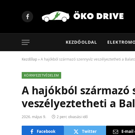
Facebook
KEZDŐOLDAL
ELEKTROM
Kezdőlap
»
A hajókból származó szennyvíz veszélyeztetheti a Balat
KÖRNYEZETVÉDELEM
A hajókból származó 
veszélyeztetheti a Ba
2026. május 9.
2 perc olvasási idő
Facebook
Twitter
E-mail