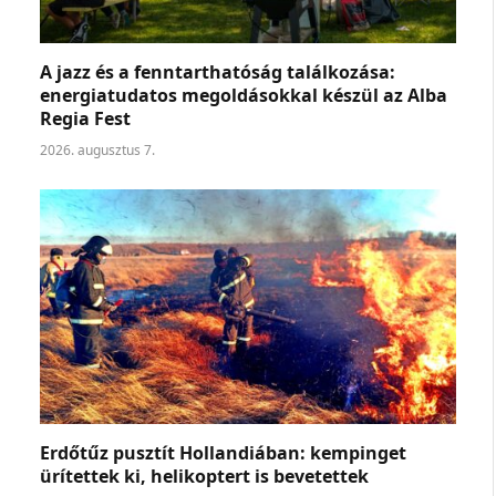
A jazz és a fenntarthatóság találkozása:
energiatudatos megoldásokkal készül az Alba
Regia Fest
2026. augusztus 7.
Erdőtűz pusztít Hollandiában: kempinget
ürítettek ki, helikoptert is bevetettek