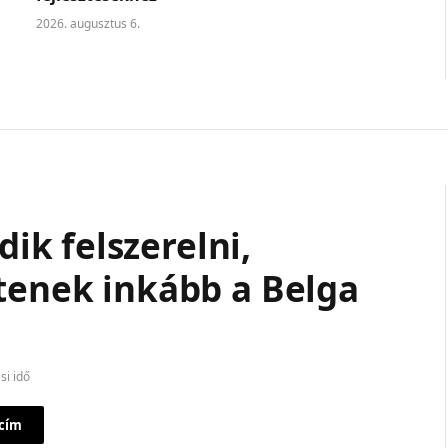
2026. augusztus 6.
k felszerelni,
ítenek inkább a Belga
si idő
 cím