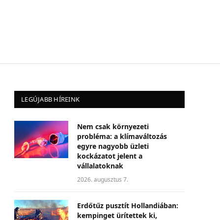
LEGÚJABB HÍREINK
Nem csak környezeti
probléma: a klímaváltozás
egyre nagyobb üzleti
kockázatot jelent a
vállalatoknak
2026. augusztus 7.
Erdőtűz pusztít Hollandiában:
kempinget ürítettek ki,