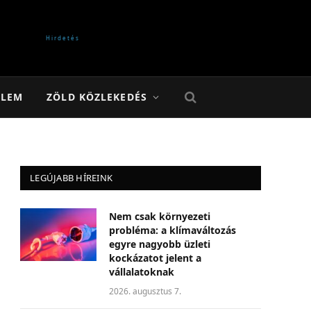
ELEM
ZÖLD KÖZLEKEDÉS
LEGÚJABB HÍREINK
Nem csak környezeti
probléma: a klímaváltozás
egyre nagyobb üzleti
kockázatot jelent a
vállalatoknak
2026. augusztus 7.