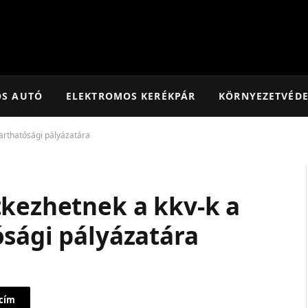
OS AUTÓ
ELEKTROMOS KERÉKPÁR
KÖRNYEZETVÉD
tarthatósági pályázatára
tkezhetnek a kkv-k a
ósági pályázatára
 cím