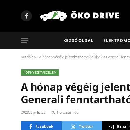
Facebook
KEZDŐOLDAL
ELEKTROM
Kezdőlap
»
A hónap végéig jelentkezhetnek a kkv-k a Generali fenn
KÖRNYEZETVÉDELEM
A hónap végéig jelen
Generali fenntarthat
2023. április 22.
1 olvasási idő
Facebook
Twitter
E-mail