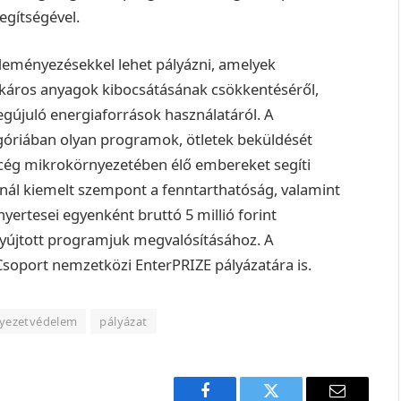
gítségével.
eményezésekkel lehet pályázni, amelyek
ó káros anyagok kibocsátásának csökkentéséről,
egújuló energiaforrások használatáról.
A
egóriában olyan programok, ötletek beküldését
 a cég mikrokörnyezetében élő embereket segíti
ánál kiemelt szempont a fenntarthatóság, valamint
yertesei egyenként bruttó 5 millió forint
yújtott programjuk megvalósításához. A
Csoport nemzetközi EnterPRIZE pályázatára is.
yezetvédelem
pályázat