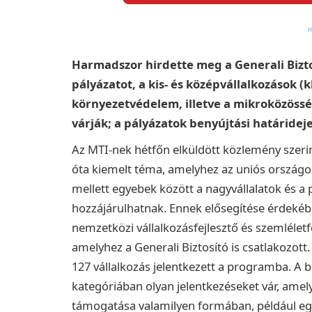
Harmadszor hirdette meg a Generali Bizto
pályázatot, a kis- és középvállalkozások (
környezetvédelem, illetve a mikroközössé
várják; a pályázatok benyújtási határideje 
Az MTI-nek hétfőn elküldött közlemény szerin
óta kiemelt téma, amelyhez az uniós ország
mellett egyebek között a nagyvállalatok és a
hozzájárulhatnak. Ennek elősegítése érdekébe
nemzetközi vállalkozásfejlesztő és szemléle
amelyhez a Generali Biztosító is csatlakozott
127 vállalkozás jelentkezett a programba. A b
kategóriában olyan jelentkezéseket vár, amely
támogatása valamilyen formában, például e