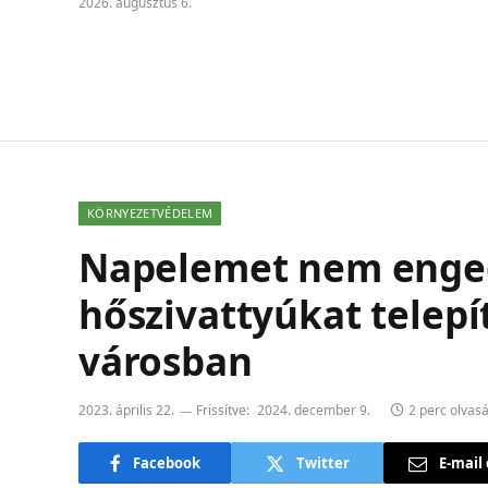
2026. augusztus 6.
KÖRNYEZETVÉDELEM
Napelemet nem engedi
hőszivattyúkat telep
városban
2023. április 22.
Frissítve:
2024. december 9.
2 perc olvasá
Facebook
Twitter
E-mail