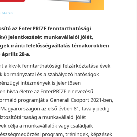
sító az EnterPRIZE fenntarthatósági
kkv) jelentkezését munkavállalói jólét,
gek iránti felelősségvállalás témakörökben
április 28-a.
t a kkv-k fenntarthatósági felzárkóztatása évek
ok kormányzatai és a szabályozó hatóságok
 pénzügyi intézmények is jelentősen
n hívta életre az EnterPRIZE elnevezésű
tformáló programját a Generali Csoport 2021-ben,
. Magyarországon az első évben 81, tavaly pedig
iztosítótársaság a munkavállalói jólét
ek célja a munkavállalók vagy családjaik
gészségmegőrzési program, tréningek, képzések