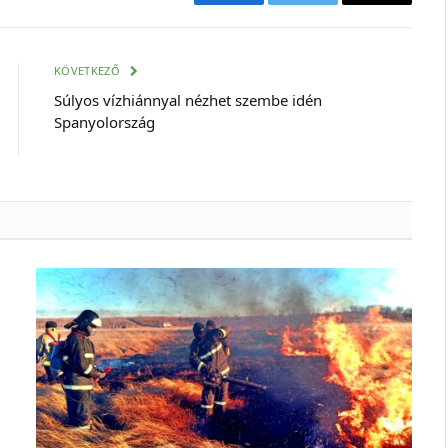
Facebook
Twitter
E-
mail
cím
KÖVETKEZŐ
Súlyos vízhiánnyal nézhet szembe idén
Spanyolország