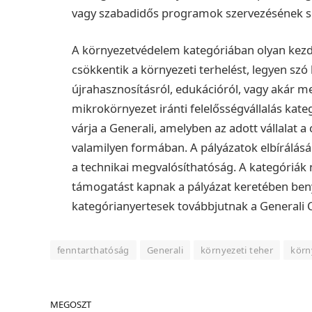
vagy szabadidős programok szervezésének se
A környezetvédelem kategóriában olyan kezd
csökkentik a környezeti terhelést, legyen sz
újrahasznosításról, edukációról, vagy akár m
mikrokörnyezet iránti felelősségvállalás kat
várja a Generali, amelyben az adott vállalat
valamilyen formában.
A pályázatok elbírálás
a technikai megvalósíthatóság. A kategóriák n
támogatást kapnak a pályázat keretében ben
kategórianyertesek továbbjutnak a Generali 
fenntarthatóság
Generali
környezeti teher
körn
MEGOSZT