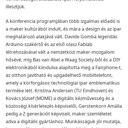
illesztjük.
A konferencia programjában több izgalmas előadó is
a maker kultúrából indult, és mára a design és az ipar
meghatározó alakjává vált. Davide Gomba legendás
Arduino-szakértő és az első olasz Fablab
létrehozásával vált a nemzetközi maker-mozgalom
hősévé, míg Bas van Abel a Waag Society-ből és a DIY
elektronikából kiindulva alapította meg a Fairphone-t,
az otthon javítható és upgadelhető mobiltelefont,
amely a körforgásos technológiai ipar emblematikus
terméke lett. Kristina Andersen (TU Eindhoven) és
Kovács József (MOME) a digitális kézművesség és a
közösségi kísérletezés képviselői, Gerstenkorn Amália
pedig a Z generációt képviseli, maker szemléletet
adva a digitális gyártáshoz. Munkásságuk jól mutatja,