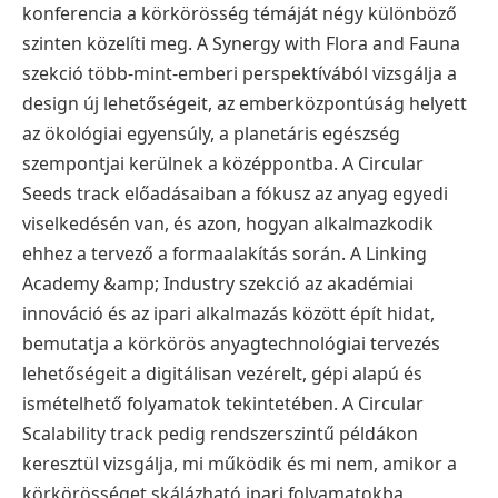
konferencia a körkörösség témáját négy különböző
szinten közelíti meg. A Synergy with Flora and Fauna
szekció több-mint-emberi perspektívából vizsgálja a
design új lehetőségeit, az emberközpontúság helyett
az ökológiai egyensúly, a planetáris egészség
szempontjai kerülnek a középpontba. A Circular
Seeds track előadásaiban a fókusz az anyag egyedi
viselkedésén van, és azon, hogyan alkalmazkodik
ehhez a tervező a formaalakítás során. A Linking
Academy &amp; Industry szekció az akadémiai
innováció és az ipari alkalmazás között épít hidat,
bemutatja a körkörös anyagtechnológiai tervezés
lehetőségeit a digitálisan vezérelt, gépi alapú és
ismételhető folyamatok tekintetében. A Circular
Scalability track pedig rendszerszintű példákon
keresztül vizsgálja, mi működik és mi nem, amikor a
körkörösséget skálázható ipari folyamatokba