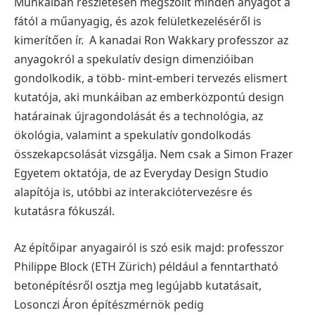
Munkáiban részletesen megszólít minden anyagot a
fától a műanyagig, és azok felületkezeléséről is
kimerítően ír. A kanadai Ron Wakkary professzor az
anyagokról a spekulatív design dimenzióiban
gondolkodik, a több- mint-emberi tervezés elismert
kutatója, aki munkáiban az emberközpontú design
határainak újragondolását és a technológia, az
ökológia, valamint a spekulatív gondolkodás
összekapcsolását vizsgálja. Nem csak a Simon Frazer
Egyetem oktatója, de az Everyday Design Studio
alapítója is, utóbbi az interakciótervezésre és
kutatásra fókuszál.
Az építőipar anyagairól is szó esik majd: professzor
Philippe Block (ETH Zürich) például a fenntartható
betonépítésről osztja meg legújabb kutatásait,
Losonczi Áron építészmérnök pedig