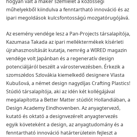
hogyan vált a maker szemlélet a közösségi
műhelyekből kiindulva a fenntartható innováció és az
ipari megoldások kulcsfontosságú mozgatórugójává.
Az esemény vendége lesz a Pan-Projects társalapítója,
Kazumasa Takada az ipari melléktermékek kísérleti
újrahasznosítását kutatja, nemrég a WIRED magazin
vendége volt Japánban és a regeneratív design
potenciáljáról beszélt a várostervezésben. Érkezik a
szomszédos Szlovákia kiemelkedő designere Vlasta
Kubušová, a német design nagydíjas Crafting Plastics!
Stúdió társalapítója, aki az idén két kollégájával
megalapította a Better Matter stúdiót Hollandiában, a
Design Academy Eindhovenben. Az anyagtervező,
kutató és oktató a designvezérelt anyagtervezés
egyik követeként a design, az anyagtudomány és a
fenntartható innováció határterületein fejleszt a