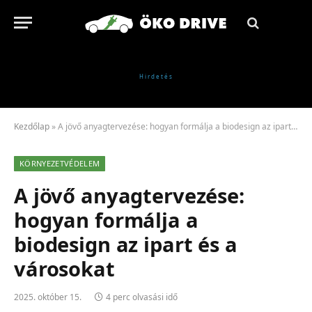
Kezdőlap
»
A jövő anyagtervezése: hogyan formálja a biodesign az ipart és a városokat
KÖRNYEZETVÉDELEM
A jövő anyagtervezése:
hogyan formálja a
biodesign az ipart és a
városokat
2025. október 15.
4 perc olvasási idő