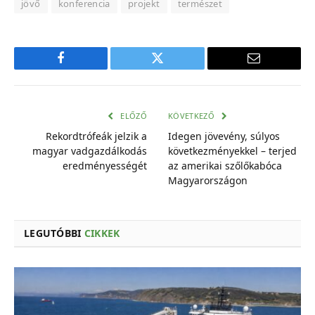
jövő
konferencia
projekt
természet
Facebook
Twitter
E-
mail
cím
ELŐZŐ
KÖVETKEZŐ
Rekordtrófeák jelzik a
Idegen jövevény, súlyos
magyar vadgazdálkodás
következményekkel – terjed
eredményességét
az amerikai szőlőkabóca
Magyarországon
LEGUTÓBBI
CIKKEK