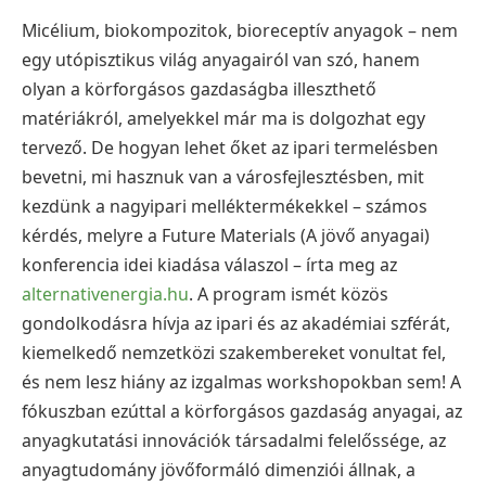
Micélium, biokompozitok, bioreceptív anyagok – nem
egy utópisztikus világ anyagairól van szó, hanem
olyan a körforgásos gazdaságba illeszthető
matériákról, amelyekkel már ma is dolgozhat egy
tervező. De hogyan lehet őket az ipari termelésben
bevetni, mi hasznuk van a városfejlesztésben, mit
kezdünk a nagyipari melléktermékekkel – számos
kérdés, melyre a Future Materials (A jövő anyagai)
konferencia idei kiadása válaszol – írta meg az
alternativenergia.hu
. A program ismét közös
gondolkodásra hívja az ipari és az akadémiai szférát,
kiemelkedő nemzetközi szakembereket vonultat fel,
és nem lesz hiány az izgalmas workshopokban sem! A
fókuszban ezúttal a körforgásos gazdaság anyagai, az
anyagkutatási innovációk társadalmi felelőssége, az
anyagtudomány jövőformáló dimenziói állnak, a