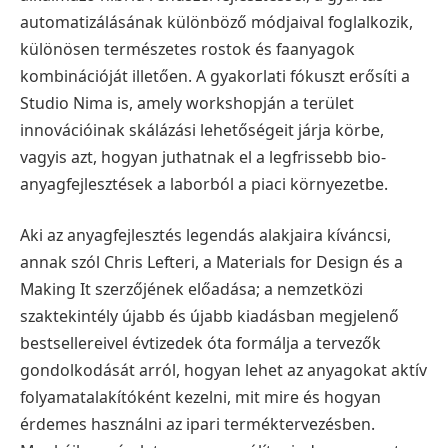
automatizálásának különböző módjaival foglalkozik,
különösen természetes rostok és faanyagok
kombinációját illetően. A gyakorlati fókuszt erősíti a
Studio Nima is, amely workshopján a terület
innovációinak skálázási lehetőségeit járja körbe,
vagyis azt, hogyan juthatnak el a legfrissebb bio-
anyagfejlesztések a laborból a piaci környezetbe.
Aki az anyagfejlesztés legendás alakjaira kíváncsi,
annak szól Chris Lefteri, a Materials for Design és a
Making It szerzőjének előadása; a nemzetközi
szaktekintély újabb és újabb kiadásban megjelenő
bestsellereivel évtizedek óta formálja a tervezők
gondolkodását arról, hogyan lehet az anyagokat aktív
folyamatalakítóként kezelni, mit mire és hogyan
érdemes használni az ipari terméktervezésben.