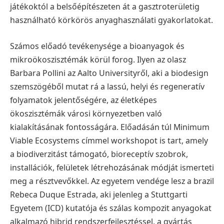
játékoktól a belsőépítészeten át a gasztroterületig
használható körkörös anyaghasználati gyakorlatokat.
Számos előadó tevékenysége a bioanyagok és
mikroökoszisztémák körül forog. Ilyen az olasz
Barbara Pollini az Aalto Universityről, aki a biodesign
szemszögéből mutat rá a lassú, helyi és regeneratív
folyamatok jelentőségére, az életképes
ökoszisztémák városi környezetben való
kialakításának fontosságára. Előadásán túl Minimum
Viable Ecosystems címmel workshopot is tart, amely
a biodiverzitást támogató, bioreceptív szobrok,
installációk, felületek létrehozásának módját ismerteti
meg a résztvevőkkel. Az egyetem vendége lesz a brazil
Rebeca Duque Estrada, aki jelenleg a Stuttgarti
Egyetem (ICD) kutatója és szálas kompozit anyagokat
alkalmazó hibrid rendszerfejlesztéssel, a gyártás