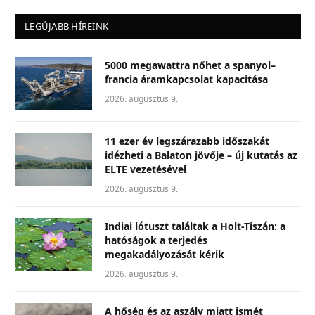
LEGÚJABB HÍREINK
5000 megawattra nőhet a spanyol–
francia áramkapcsolat kapacitása
2026. augusztus 9.
11 ezer év legszárazabb időszakát
idézheti a Balaton jövője – új kutatás az
ELTE vezetésével
2026. augusztus 9.
Indiai lótuszt találtak a Holt-Tiszán: a
hatóságok a terjedés
megakadályozását kérik
2026. augusztus 9.
A hőség és az aszály miatt ismét