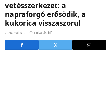
vetésszerkezet: a
napraforgó erősödik, a
kukorica visszaszorul
2026. május 2.
1 olvasási idő