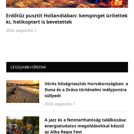
Erdőtűz pusztít Hollandiában: kempinget ürítettek
ki, helikoptert is bevetettek
2026. augusztus 7.
LEGÚJABB HÍREINK
Vörös hőségriasztás Horvátországban: a
Duna és a Dráva történelmi mélypontra
süllyedt
2026. augusztus 7.
A jazz és a fenntarthatóság találkozása:
energiatudatos megoldásokkal készül
az Alba Regia Fest