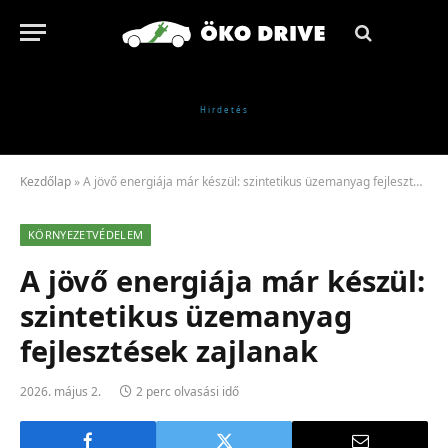
Kezdőlap
»
A jövő energiája már készül: szintetikus üzemanyag fejlesztések zajlanak
KÖRNYEZETVÉDELEM
A jövő energiája már készül:
szintetikus üzemanyag
fejlesztések zajlanak
2026. május 2.
2 perc olvasási idő