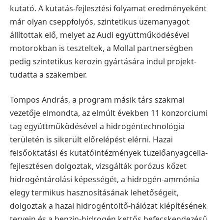
kutató. A kutatás-fejlesztési folyamat eredményeként
már olyan cseppfolyós, szintetikus üzemanyagot
állítottak elő, melyet az Audi együttműködésével
motorokban is teszteltek, a Mollal partnerségben
pedig szintetikus kerozin gyártására indul projekt-
tudatta a szakember.
Tompos András, a program másik társ szakmai
vezetője elmondta, az elmúlt években 11 konzorciumi
tag együttműködésével a hidrogéntechnológia
területén is sikerült előrelépést elérni. Hazai
felsőoktatási és kutatóintézmények tüzelőanyagcella-
fejlesztésen dolgoztak, vizsgálták porózus kőzet
hidrogéntárolási képességét, a hidrogén-ammónia
elegy termikus hasznosításának lehetőségeit,
dolgoztak a hazai hidrogéntöltő-hálózat kiépítésének
tervein és a benzin-hidrogén kettős befecskendezésű