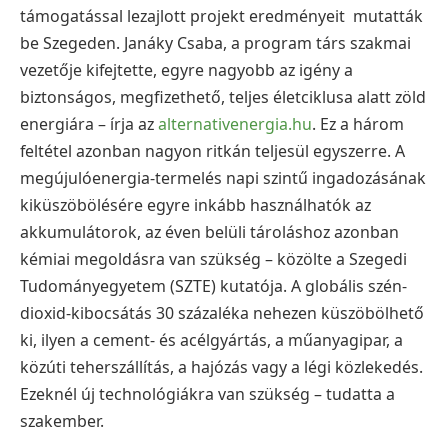
támogatással lezajlott projekt eredményeit mutatták
be Szegeden. Janáky Csaba, a program társ szakmai
vezetője kifejtette, egyre nagyobb az igény a
biztonságos, megfizethető, teljes életciklusa alatt zöld
energiára – írja az
alternativenergia.hu
. Ez a három
feltétel azonban nagyon ritkán teljesül egyszerre. A
megújulóenergia-termelés napi szintű ingadozásának
kiküszöbölésére egyre inkább használhatók az
akkumulátorok, az éven belüli tároláshoz azonban
kémiai megoldásra van szükség – közölte a Szegedi
Tudományegyetem (SZTE) kutatója. A globális szén-
dioxid-kibocsátás 30 százaléka nehezen küszöbölhető
ki, ilyen a cement- és acélgyártás, a műanyagipar, a
közúti teherszállítás, a hajózás vagy a légi közlekedés.
Ezeknél új technológiákra van szükség – tudatta a
szakember.