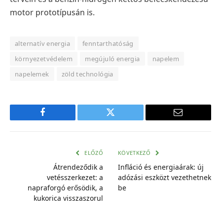
motor prototípusán is.
alternatív energia
fenntarthatóság
környezetvédelem
megújuló energia
napelem
napelemek
zöld technológia
Facebook
Twitter
E-
mail
cím
ELŐZŐ
KÖVETKEZŐ
Átrendeződik a
Infláció és energiaárak: új
vetésszerkezet: a
adózási eszközt vezethetnek
napraforgó erősödik, a
be
kukorica visszaszorul