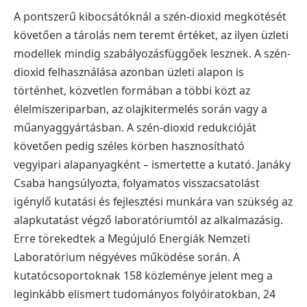
A pontszerű kibocsátóknál a szén-dioxid megkötését
követően a tárolás nem teremt értéket, az ilyen üzleti
modellek mindig szabályozásfüggőek lesznek. A szén-
dioxid felhasználása azonban üzleti alapon is
történhet, közvetlen formában a többi közt az
élelmiszeriparban, az olajkitermelés során vagy a
műanyaggyártásban. A szén-dioxid redukcióját
követően pedig széles körben hasznosítható
vegyipari alapanyagként – ismertette a kutató. Janáky
Csaba hangsúlyozta, folyamatos visszacsatolást
igénylő kutatási és fejlesztési munkára van szükség az
alapkutatást végző laboratóriumtól az alkalmazásig.
Erre törekedtek a Megújuló Energiák Nemzeti
Laboratórium négyéves működése során. A
kutatócsoportoknak 158 közleménye jelent meg a
leginkább elismert tudományos folyóiratokban, 24