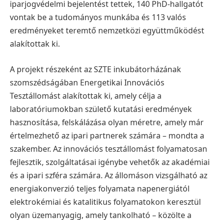
iparjogvédelmi bejelentést tettek, 140 PhD-hallgatót
vontak be a tudományos munkába és 113 valós
eredményeket teremtő nemzetközi együttműködést
alakítottak ki.
A projekt részeként az SZTE inkubátorházának
szomszédságában Energetikai Innovációs
Tesztállomást alakítottak ki, amely célja a
laboratóriumokban születő kutatási eredmények
hasznosítása, felskálázása olyan méretre, amely már
értelmezhető az ipari partnerek számára – mondta a
szakember. Az innovációs tesztállomást folyamatosan
fejlesztik, szolgáltatásai igénybe vehetők az akadémiai
és a ipari szféra számára. Az állomáson vizsgálható az
energiakonverzió teljes folyamata napenergiától
elektrokémiai és katalitikus folyamatokon keresztül
olyan üzemanyagig, amely tankolható – közölte a