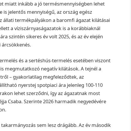
et miatt inkább a jó termésmennyiségben lehet
re is jelentős mennyiségű, az ország egész
 Az állati termékpályákon a baromfi ágazat kilátásai
ellett a víziszárnyaságazatok is a korábbiaknál
a szintén sikeres év volt 2025, és az év elején
i árcsökkenés.
ermelés és a sertéshús-termelés esetében viszont
is megmutatkozó negatív kilátások. A tejnél a
tről – gyakorlatilag megfeleződtek, az
llítható nyerstej spotpiaci ára jelenleg 100-110
 árakon lehet szerződni, így az ágazatnak most
jja Csaba. Szerinte 2026 harmadik negyedévére
con.
an a takarmányozás sem lesz drágább. Az év második