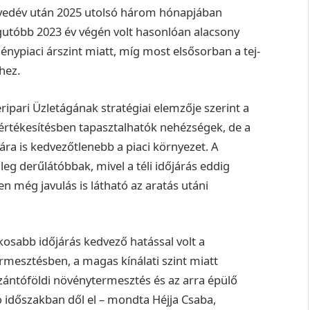
egyedév után 2025 utolsó három hónapjában
egutóbb 2023 év végén volt hasonlóan alacsony
nypiaci árszint miatt, míg most elsősorban a tej-
hez.
ipari Üzletágának stratégiai elemzője szerint a
z értékesítésben tapasztalhatók nehézségek, de a
ára is kedvezőtlenebb a piaci környezet. A
 derűlátóbbak, mivel a téli időjárás eddig
 még javulás is látható az aratás utáni
kosabb időjárás kedvező hatással volt a
mesztésben, a magas kínálati szint miatt
zántóföldi növénytermesztés és az arra épülő
tó időszakban dől el – mondta Héjja Csaba,