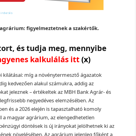
agrárium: figyelmeztetnek a szakértők.
tort, és tudja meg, mennyibe
ngyenes kalkulálás itt
(x)
ei kilátásai: míg a növénytermesztő ágazatok
ddig kedvezően alakul számukra, addig az
sokat jeleznek – értékeltek az MBH Bank Agrár- és
k legfrissebb negyedéves elemzésében. Az
ben és a 2026 elején is tapasztalható komoly
áll a magyar agrárium, az elengedhetetlen
pénzügyi döntések is új irányokat jelölhetnek ki az
nek növelésében. Az agrárium jelenleg főként a