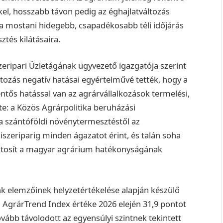
el, hosszabb távon pedig az éghajlatváltozás
ha a mostani hidegebb, csapadékosabb téli időjárás
tés kilátásaira.
zeripari Üzletágának ügyvezető igazgatója szerint
áltozás negatív hatásai egyértelművé tették, hogy a
ntős hatással van az agrárvállalkozások termelési,
te: a Közös Agrárpolitika beruházási
 szántóföldi növénytermesztéstől az
miszeriparig minden ágazatot érint, és talán soha
iztosít a magyar agrárium hatékonyságának
nk elemzőinek helyzetértékelése alapján készülő
 AgrárTrend Index értéke 2026 elején 31,9 pontot
vább távolodott az egyensúlyi szintnek tekintett