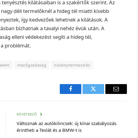
 tenyésztés kilátásaiban is a szakértők szerint. Az
 nagy déli termelőknél a hideg tél miatti kisebb
yeztek, így kedvezőek lehetnek a kilátások. A
ásban bízhatnak a tavalyi nehéz évük után. A
ág elleni védekezést segíti a hideg tél,
 a problémát.
delem
mezőgazdaság
növénytermesztés
Facebook
Twitter
E-
mail
cím
KÖVETKEZŐ
Változnak az autókilincsek: új kínai szabályozás
érintheti a Teslát és a BMW-t is