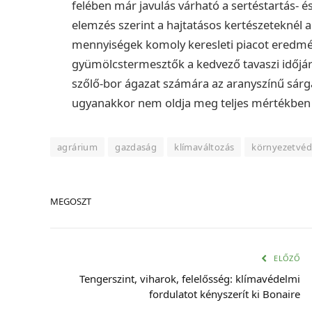
felében már javulás várható a sertéstartás- és
elemzés szerint a hajtatásos kertészeteknél a
mennyiségek komoly keresleti piacot eredmén
gyümölcstermesztők a kedvező tavaszi időjár
szőlő-bor ágazat számára az aranyszínű sárgas
ugyanakkor nem oldja meg teljes mértékben
agrárium
gazdaság
klímaváltozás
környezetvé
MEGOSZT
ELŐZŐ
Tengerszint, viharok, felelősség: klímavédelmi
fordulatot kényszerít ki Bonaire