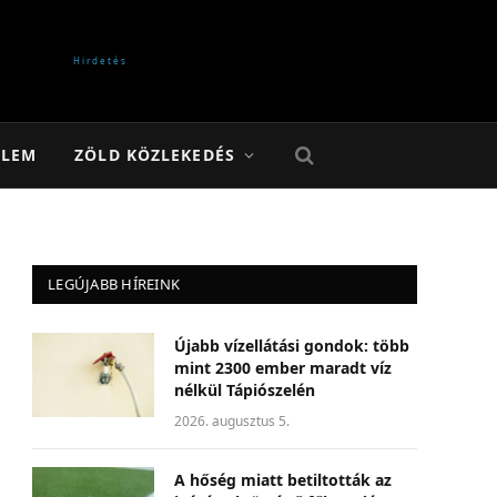
ELEM
ZÖLD KÖZLEKEDÉS
LEGÚJABB HÍREINK
Újabb vízellátási gondok: több
mint 2300 ember maradt víz
nélkül Tápiószelén
2026. augusztus 5.
A hőség miatt betiltották az