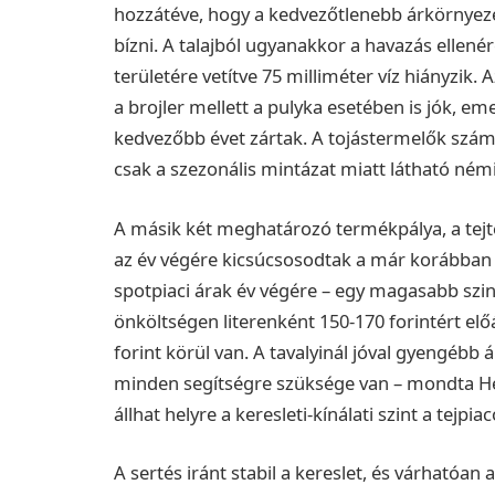
hozzátéve, hogy a kedvezőtlenebb árkörnyez
bízni. A talajból ugyanakkor a havazás ellené
területére vetítve 75 milliméter víz hiányzik.
a brojler mellett a pulyka esetében is jók, em
kedvezőbb évet zártak. A tojástermelők számár
csak a szezonális mintázat miatt látható ném
A másik két meghatározó termékpálya, a tejt
az év végére kicsúcsosodtak a már korábban 
spotpiaci árak év végére – egy magasabb szin
önköltségen literenként 150-170 forintért előá
forint körül van. A tavalyinál jóval gyengébb
minden segítségre szüksége van – mondta Hé
állhat helyre a keresleti-kínálati szint a tejpia
A sertés iránt stabil a kereslet, és várható