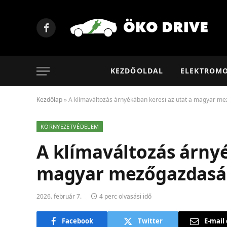
Facebook
KEZDŐOLDAL
ELEKTROM
Kezdőlap
»
A klímaváltozás árnyékában keresi az utat a magyar m
KÖRNYEZETVÉDELEM
A klímaváltozás árnyé
magyar mezőgazdasá
2026. február 7.
4 perc olvasási idő
Facebook
Twitter
E-mail