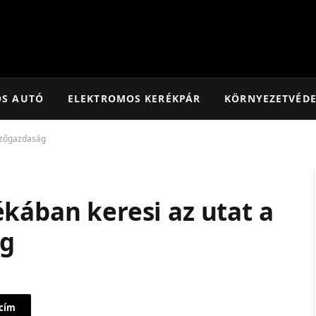
OS AUTÓ
ELEKTROMOS KERÉKPÁR
KÖRNYEZETVÉD
ezőgazdaság
kában keresi az utat a
g
 cím