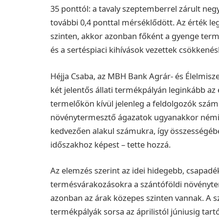
35 ponttól: a tavaly szeptemberrel zárult n
további 0,4 ponttal mérséklődött. Az érték l
szinten, akkor azonban főként a gyenge termé
és a sertéspiaci kihívások vezettek csökkenés
Héjja Csaba, az MBH Bank Agrár- és Élelmiszer
két jelentős állati termékpályán leginkább a
termelőkön kívül jelenleg a feldolgozók szám
növénytermesztő ágazatok ugyanakkor némileg
kedvezően alakul számukra, így összességében
időszakhoz képest – tette hozzá.
Az elemzés szerint az idei hidegebb, csapadé
termésvárakozásokra a szántóföldi növényter
azonban az árak közepes szinten vannak. A s
termékpályák sorsa az áprilistól júniusig tar