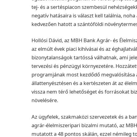
tej- és a sertéspiacon szembesül nehézségekk
negatív hatásaira is választ kell találnia, no
kedvezően hatott a szántóföldi növénytermesz
Hollósi Dávid, az MBH Bank Agrár- és Élelmis
az elmúlt évek piaci kihívásai és az éghajlatv
bizonytalanságok tartóssá válhatnak, ami jele
tervezési és pénzügyi környezetére. Hozzátet
programjának most kezdődő megvalósítása a
állattenyésztésen és a kertészeten át az élel
vissza nem térő lehetőséget és forrásokat b
növelésére.
Az ügyfelek, szakmaközi szervezetek és a ba
agrár-élelmiszeripari bizalmi mutató, az MBH
mutatott a 48 pontos skálán, ezzel némileg to