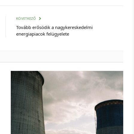
mail
cím
KÖVETKEZŐ
Tovább erősödik a nagykereskedelmi
energiapiacok felügyelete