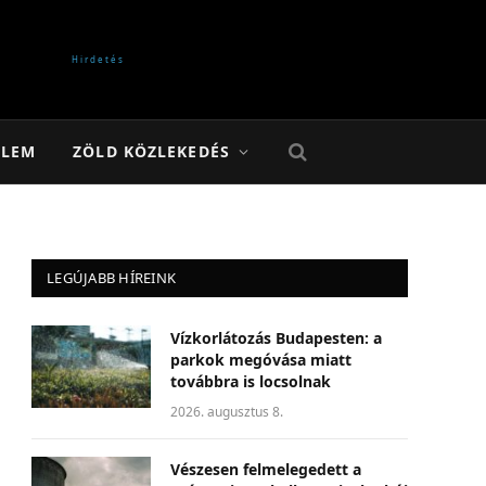
ELEM
ZÖLD KÖZLEKEDÉS
LEGÚJABB HÍREINK
Vízkorlátozás Budapesten: a
parkok megóvása miatt
továbbra is locsolnak
2026. augusztus 8.
Vészesen felmelegedett a