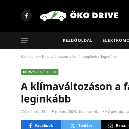
Facebook
KEZDŐOLDAL
ELEKTROM
Kezdőlap
»
A klímaváltozáson a fásítás segíthetne leginkább
KÖRNYEZETVÉDELEM
A klímaváltozáson a f
leginkább
2024. április 25.
Frissítve:
2024. december 6.
2 perc olvasá
Facebook
Twitter
E-mail