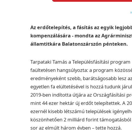
Az erdőtelepítés, a fásítás az egyik legjo
kompenzálására - mondta az Agrárminiszt
államtitkára Balatonszárszón pénteken.
Tarpataki Tamás a Településfásítási program 
faültetésen hangsúlyozta: a program közösség
eredményeként szebb, barátságosabb lesz az 
egyetlen fa elültetésével is hozzá tudunk járul
2019-ben indította útjára az Országfásítás
mint 44 ezer hektár új erdőt telepítettek.
A 20
ezernél kisebb létszámú települések igényel
köszönhetően 2 milliárd forint támogatásból 1
sor az elmúlt három évben – tette hozzá.