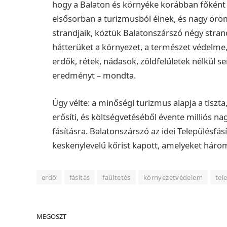
hogy a Balaton és környéke korábban főként
elsősorban a turizmusból élnek, és nagy öröm
strandjaik, köztük Balatonszárszó négy strand
hátterüket a környezet, a természet védelme,
erdők, rétek, nádasok, zöldfelületek nélkül
eredményt – mondta.
Úgy vélte: a minőségi turizmus alapja a tiszta
erősíti, és költségvetéséből évente milliós na
fásításra.
Balatonszárszó az idei Településfás
keskenylevelű kőrist kapott, amelyeket három
erdő
fásítás
faültetés
környezetvédelem
tel
MEGOSZT