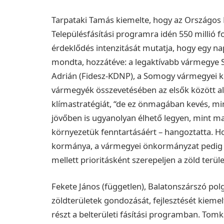
Tarpataki Tamás kiemelte, hogy az Országos E
Településfásítási programra idén 550 millió fo
érdeklődés intenzitását mutatja, hogy egy nap
mondta, hozzátéve: a legaktívabb vármegye So
Adrián (Fidesz-KDNP), a Somogy vármegyei k
vármegyék összevetésében az elsők között a
klímastratégiát, “de ez önmagában kevés, m
jövőben is ugyanolyan élhető legyen, mint ma
környezetük fenntartásáért – hangoztatta. 
kormánya, a vármegyei önkormányzat pedig üg
mellett prioritásként szerepeljen a zöld terül
Fekete János (független), Balatonszárszó pol
zöldterületek gondozását, fejlesztését kieme
részt a belterületi fásítási programban.
Tomka