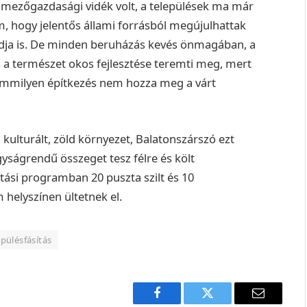
 mezőgazdasági vidék volt, a települések ma már
, hogy jelentős állami forrásból megújulhattak
ja is.
De minden beruházás kevés önmagában, a
 a természet okos fejlesztése teremti meg, mert
 semmilyen építkezés nem hozza meg a várt
, kulturált, zöld környezet, Balatonszárszó ezt
gyságrendű összeget tesz félre és költ
ítási programban 20 puszta szilt és 10
 helyszínen ültetnek el.
epülésfásítás
Facebook
Twitter
E-