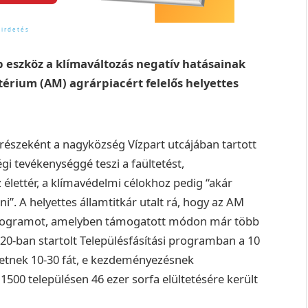
bb eszköz a klímaváltozás negatív hatásainak
érium (AM) agrárpiacért felelős helyettes
részeként a nagyközség Vízpart utcájában tartott
i tevékenységgé teszi a faültetést,
élettér, a klímavédelmi célokhoz pedig “akár
ni”. A helyettes államtitkár utalt rá, hogy az AM
i programot, amelyben támogatott módon már több
20-ban startolt Településfásítási programban a 10
hetnek 10-30 fát, e kezdeményezésnek
500 településen 46 ezer sorfa elültetésére került