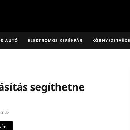
OS AUTÓ
ELEKTROMOS KERÉKPÁR
KÖRNYEZETVÉD
ásítás segíthetne
si idő
 cím