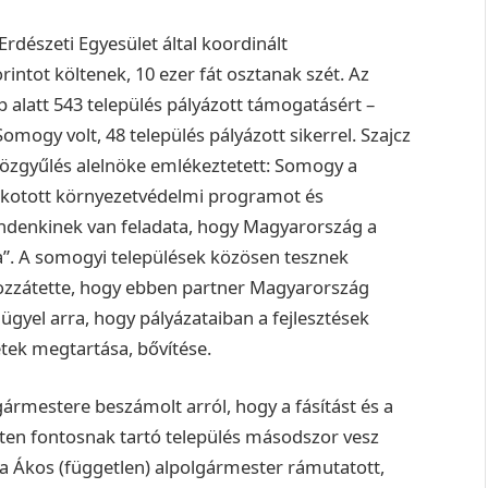
rdészeti Egyesület által koordinált
rintot költenek, 10 ezer fát osztanak szét.
Az
 alatt 543 település pályázott támogatásért –
mogy volt, 48 település pályázott sikerrel.
Szajcz
özgyűlés alelnöke emlékeztetett: Somogy a
lkotott környezetvédelmi programot és
indenkinek van feladata, hogy Magyarország a
”.
A somogyi települések közösen tesznek
Hozzátette, hogy ebben partner Magyarország
yel arra, hogy pályázataiban a fejlesztések
etek megtartása, bővítése.
gármestere beszámolt arról, hogy a fásítást és a
lten fontosnak tartó település másodszor vesz
 Ákos (független) alpolgármester rámutatott,