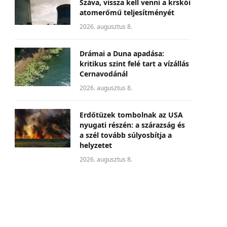
Száva, vissza kell venni a krskói
atomerőmű teljesítményét
2026. augusztus 8.
Drámai a Duna apadása:
kritikus szint felé tart a vízállás
Cernavodánál
2026. augusztus 8.
Erdőtüzek tombolnak az USA
nyugati részén: a szárazság és
a szél tovább súlyosbítja a
helyzetet
2026. augusztus 8.