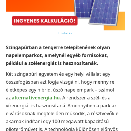
Szingapúrban a tengerre telepítenének olyan
napelemparkot, amelynél egyéb forrásokat,
például a szélenergiát is hasznosítanák.
Két szingapúri egyetem és egy helyi vállalat egy
összefogásban azt fogja vizsgálni, hogy mennyire
életképes egy hibrid, úszó napelempark – számol
az
alternativenergia.hu
.
A rendszer a szél- és a
vízenergiát is hasznosítaná. Amennyiben a park az
elvárásoknak megfelelően működik, a résztvevők el
akarnak indítani egy 100 megawatt kapacitású
piloterőművet is. A technológia különösen előnyös