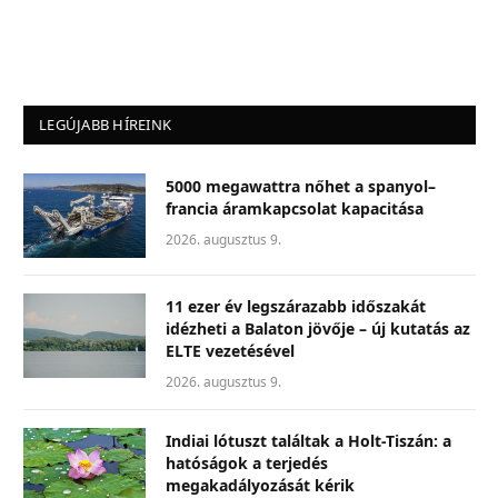
LEGÚJABB HÍREINK
5000 megawattra nőhet a spanyol–
francia áramkapcsolat kapacitása
2026. augusztus 9.
11 ezer év legszárazabb időszakát
idézheti a Balaton jövője – új kutatás az
ELTE vezetésével
2026. augusztus 9.
Indiai lótuszt találtak a Holt-Tiszán: a
hatóságok a terjedés
megakadályozását kérik