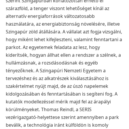
szerint Szingapúrban korlátozottan érhető el
szárazföld, a tenger viszont lehetőséget kínál az
alternatív energiaforrások változatosabb
használatára, az energiabiztonság növelésére, illetve
Szingapúr zöld átállására. A vállalat azt fogja vizsgálni,
hogy miként lehet kifejleszteni, valamint fenntartani a
parkot. Az egyetemek feladata az lesz, hogy
kiderítsék, hogyan állhat ellen a rendszer a szélnek, a
hullámzásnak, a rozsdásodásnak és egyéb
tényezőknek. A Szingapúri Nemzeti Egyetem a
tervezéshez és az alkatrészek kiválasztásához is
szakértelmet nyújt majd, de az úszó napelemek
kidolgozásában és fenntartásában is segíteni fog. A
kutatók modellezéssel mérik majd fel az árapályi
körülményeket. Thomas Reindl, a SERIS
vezérigazgató-helyettese szerint amennyiben a park
beválik, a technológia iránt külföldön is komoly