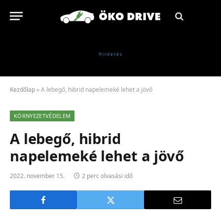
Kezdőlap
»
A lebegő, hibrid napelemeké lehet a jövő
KÖRNYEZETVÉDELEM
A lebegő, hibrid
napelemeké lehet a jövő
2022. november 15.
2 perc olvasási idő