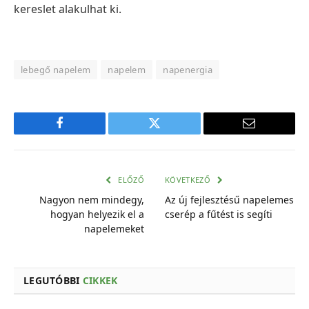
kereslet alakulhat ki.
lebegő napelem
napelem
napenergia
Facebook
Twitter
E-
mail
cím
ELŐZŐ
KÖVETKEZŐ
Nagyon nem mindegy,
Az új fejlesztésű napelemes
hogyan helyezik el a
cserép a fűtést is segíti
napelemeket
LEGUTÓBBI
CIKKEK