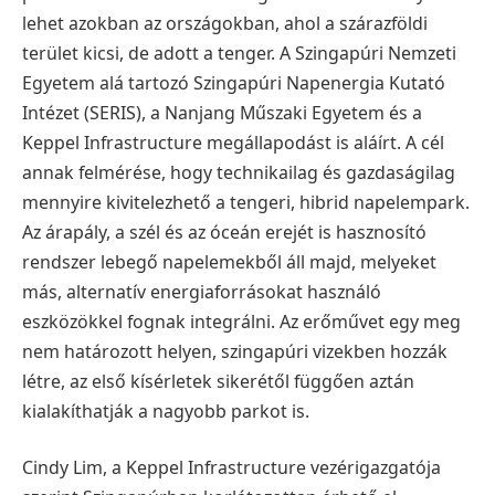
lehet azokban az országokban, ahol a szárazföldi
terület kicsi, de adott a tenger. A Szingapúri Nemzeti
Egyetem alá tartozó Szingapúri Napenergia Kutató
Intézet (SERIS), a Nanjang Műszaki Egyetem és a
Keppel Infrastructure megállapodást is aláírt. A cél
annak felmérése, hogy technikailag és gazdaságilag
mennyire kivitelezhető a tengeri, hibrid napelempark.
Az árapály, a szél és az óceán erejét is hasznosító
rendszer lebegő napelemekből áll majd, melyeket
más, alternatív energiaforrásokat használó
eszközökkel fognak integrálni. Az erőművet egy meg
nem határozott helyen, szingapúri vizekben hozzák
létre, az első kísérletek sikerétől függően aztán
kialakíthatják a nagyobb parkot is.
Cindy Lim, a Keppel Infrastructure vezérigazgatója