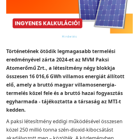
Történetének ötödik legmagasabb termelési
eredményével zárta 2024-et az MVM Paksi
Atomerőmű Zrt., a létesítmény négy blokkja
összesen 16 016,6 GWh villamos energiát állított
elő, amely a bruttó magyar villamosenergia-
termelés közel fele és a bruttó hazai fogyasztás
egyharmada - tájékoztatta a társaság az MTI-t
kedden.
A paksi létesítmény eddigi működésével összesen
közel 250 millió tonna szén-dioxid-kibocsátást
akadályozott meg – közölték. A közleményben