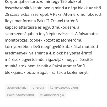
Központjához tartozó mintegy 150 blokkot
összehasonlító listán pedig mind a négy blokk az első
25 százalékban szerepel. A Paksi Atomerőmű fokozott
figyelmet fordít a Paks II. Zrt.-vel történő
kapcsolattartásra és együttműködésre, a
szomszédságában folyó építkezésre is. A folyamatos
monitorozás, többek között az atomerőmű
környezetében lévő megfigyelő kutak által mutatott
eredmények, valamint a 4. blokk helyzetét érintő
mérések egyértelműen igazolják, hogy a létesítési
munkálatok nem érintik a Paksi Atomerőmű
blokkjainak biztonságát – zárták a közleményt.
atomenergia
energia
környezetvédelem
Paksi Atomerőmű
villamosenergia