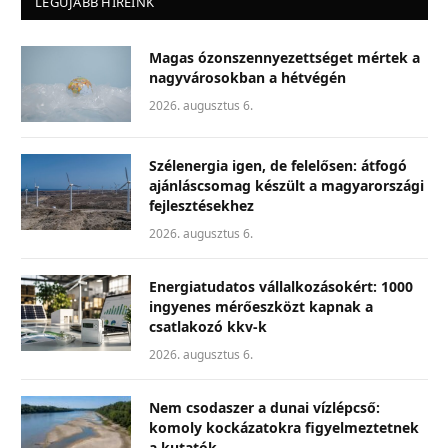
LEGÚJABB HÍREINK
Magas ózonszennyezettséget mértek a
nagyvárosokban a hétvégén
2026. augusztus 6.
Szélenergia igen, de felelősen: átfogó
ajánláscsomag készült a magyarországi
fejlesztésekhez
2026. augusztus 6.
Energiatudatos vállalkozásokért: 1000
ingyenes mérőeszközt kapnak a
csatlakozó kkv-k
2026. augusztus 6.
Nem csodaszer a dunai vízlépcső:
komoly kockázatokra figyelmeztetnek
a kutatók