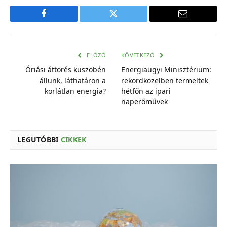
Facebook
Twitter
E-
mail
cím
ELŐZŐ
KÖVETKEZŐ
Óriási áttörés küszöbén
Energiaügyi Minisztérium:
állunk, láthatáron a
rekordközelben termeltek
korlátlan energia?
hétfőn az ipari
naperőművek
LEGUTÓBBI
CIKKEK