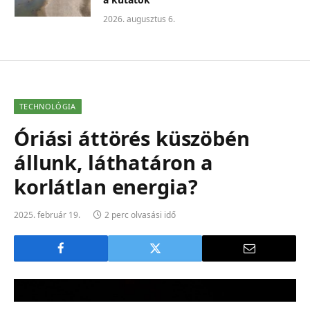
2026. augusztus 6.
TECHNOLÓGIA
Óriási áttörés küszöbén
állunk, láthatáron a
korlátlan energia?
2025. február 19.
2 perc olvasási idő