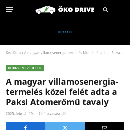
Kezdőlap
»
A magyar villamosenergia-termelés közel felét adta a Paksi Atomerőmű tavaly
KÖRNYEZETVÉDELEM
A magyar villamosenergia-
termelés közel felét adta a
Paksi Atomerőmű tavaly
2025. február 19.
1 olvasási idő