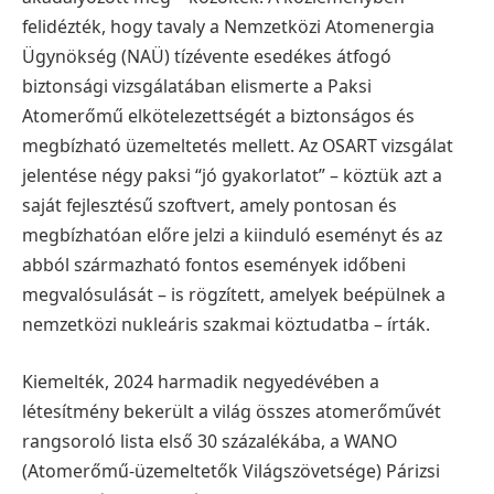
felidézték, hogy tavaly a Nemzetközi Atomenergia
Ügynökség (NAÜ) tízévente esedékes átfogó
biztonsági vizsgálatában elismerte a Paksi
Atomerőmű elkötelezettségét a biztonságos és
megbízható üzemeltetés mellett. Az OSART vizsgálat
jelentése négy paksi “jó gyakorlatot” – köztük azt a
saját fejlesztésű szoftvert, amely pontosan és
megbízhatóan előre jelzi a kiinduló eseményt és az
abból származható fontos események időbeni
megvalósulását – is rögzített, amelyek beépülnek a
nemzetközi nukleáris szakmai köztudatba – írták.
Kiemelték, 2024 harmadik negyedévében a
létesítmény bekerült a világ összes atomerőművét
rangsoroló lista első 30 százalékába, a WANO
(Atomerőmű-üzemeltetők Világszövetsége) Párizsi