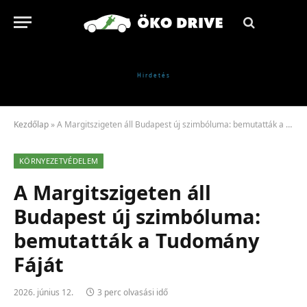
Kezdőlap
»
A Margitszigeten áll Budapest új szimbóluma: bemutatták a Tudomány Fáját
KÖRNYEZETVÉDELEM
A Margitszigeten áll
Budapest új szimbóluma:
bemutatták a Tudomány
Fáját
2026. június 12.
3 perc olvasási idő