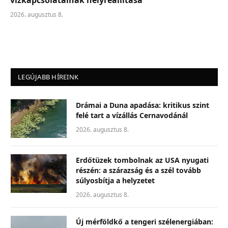
vízkapcsolatainak helyreállítása
2026. augusztus 8.
LEGÚJABB HÍREINK
Drámai a Duna apadása: kritikus szint
felé tart a vízállás Cernavodánál
2026. augusztus 8.
Erdőtüzek tombolnak az USA nyugati
részén: a szárazság és a szél tovább
súlyosbítja a helyzetet
2026. augusztus 8.
Új mérföldkő a tengeri szélenergiában: