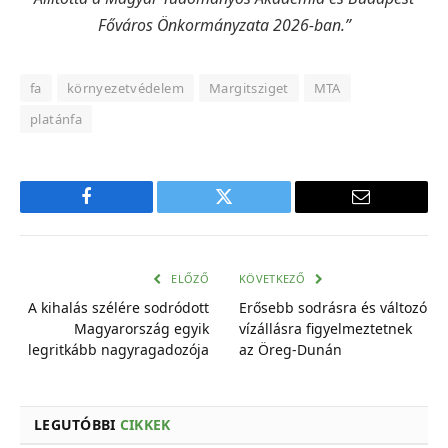
Főváros Önkormányzata 2026-ban.”
fa
környezetvédelem
Margitsziget
MTA
platánfa
Facebook
Twitter
E-
mail
cím
ELŐZŐ
KÖVETKEZŐ
A kihalás szélére sodródott
Erősebb sodrásra és változó
Magyarország egyik
vízállásra figyelmeztetnek
legritkább nagyragadozója
az Öreg-Dunán
LEGUTÓBBI
CIKKEK