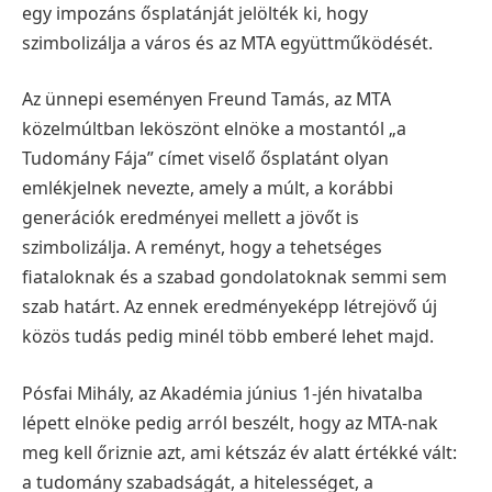
egy impozáns ősplatánját jelölték ki, hogy
szimbolizálja a város és az MTA együttműködését.
Az ünnepi eseményen Freund Tamás, az MTA
közelmúltban leköszönt elnöke a mostantól „a
Tudomány Fája” címet viselő ősplatánt olyan
emlékjelnek nevezte, amely a múlt, a korábbi
generációk eredményei mellett a jövőt is
szimbolizálja. A reményt, hogy a tehetséges
fiataloknak és a szabad gondolatoknak semmi sem
szab határt. Az ennek eredményeképp létrejövő új
közös tudás pedig minél több emberé lehet majd.
Pósfai Mihály, az Akadémia június 1-jén hivatalba
lépett elnöke pedig arról beszélt, hogy az MTA-nak
meg kell őriznie azt, ami kétszáz év alatt értékké vált:
a tudomány szabadságát, a hitelességet, a