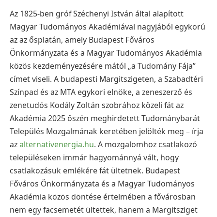
Az 1825-ben gróf Széchenyi István által alapított
Magyar Tudományos Akadémiával nagyjából egykorú
az az ősplatán, amely Budapest Főváros
Önkormányzata és a Magyar Tudományos Akadémia
közös kezdeményezésére mától „a Tudomány Fája”
címet viseli. A budapesti Margitszigeten, a Szabadtéri
Színpad és az MTA egykori elnöke, a zeneszerző és
zenetudós Kodály Zoltán szobrához közeli fát az
Akadémia 2025 őszén meghirdetett Tudománybarát
Település Mozgalmának keretében jelölték meg – írja
az
alternativenergia.hu
. A mozgalomhoz csatlakozó
településeken immár hagyománnyá vált, hogy
csatlakozásuk emlékére fát ültetnek. Budapest
Főváros Önkormányzata és a Magyar Tudományos
Akadémia közös döntése értelmében a fővárosban
nem egy facsemetét ültettek, hanem a Margitsziget