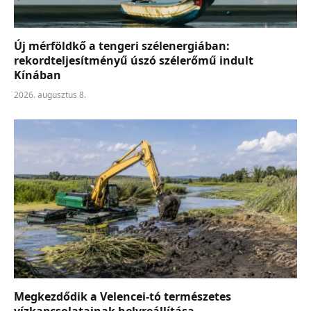
Új mérföldkő a tengeri szélenergiában:
rekordteljesítményű úszó szélerőmű indult
Kínában
2026. augusztus 8.
Megkezdődik a Velencei-tó természetes