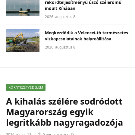
rekordteljesítményű úszó szélerőmű
indult Kínában
2026. augusztus 8.
Megkezdődik a Velencei-tó természetes
vízkapcsolatainak helyreállítása
2026. augusztus 8.
KÖRNYEZETVÉDELEM
A kihalás szélére sodródott
Magyarország egyik
legritkább nagyragadozója
2026. június 12.
5 perc olvasási idő