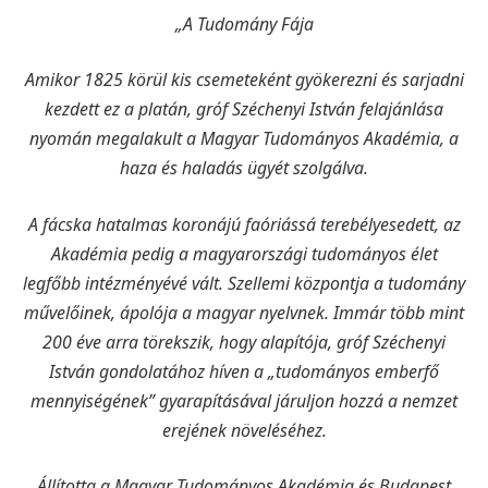
„A Tudomány Fája
Amikor 1825 körül kis csemeteként gyökerezni és sarjadni
kezdett ez a platán, gróf Széchenyi István felajánlása
nyomán megalakult a Magyar Tudományos Akadémia, a
haza és haladás ügyét szolgálva.
A fácska hatalmas koronájú faóriássá terebélyesedett, az
Akadémia pedig a magyarországi tudományos élet
legfőbb intézményévé vált. Szellemi központja a tudomány
művelőinek, ápolója a magyar nyelvnek. Immár több mint
200 éve arra törekszik, hogy alapítója, gróf Széchenyi
István gondolatához híven a „tudományos emberfő
mennyiségének” gyarapításával járuljon hozzá a nemzet
erejének növeléséhez.
Állította a Magyar Tudományos Akadémia és Budapest