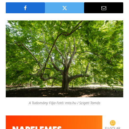
A Tudomány Fája Fotó: mta.hu / Szigeti Tamás