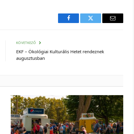
Facebook
Twitter
E-
mail
cím
KÖVETKEZŐ
EKF – Ökológiai Kulturális Hetet rendeznek
augusztusban