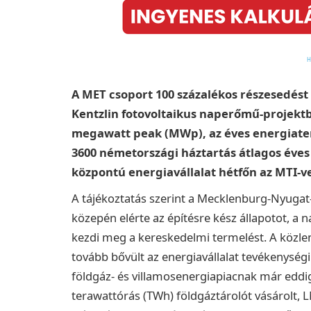
A MET csoport 100 százalékos részesedést 
Kentzlin fotovoltaikus naperőmű-projektb
megawatt peak (MWp), az éves energiater
3600 németországi háztartás átlagos éves 
központú energiavállalat hétfőn az MTI-ve
A tájékoztatás szerint a Mecklenburg-Nyugat
közepén elérte az építésre kész állapotot, a
kezdi meg a kereskedelmi termelést. A közle
tovább bővült az energiavállalat tevékenys
földgáz- és villamosenergiapiacnak már eddig 
terawattórás (TWh) földgáztárolót vásárolt, LN