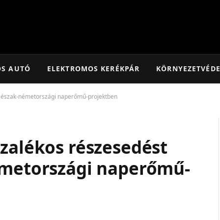
OS AUTÓ
ELEKTROMOS KERÉKPÁR
KÖRNYEZETVÉD
y észak-németországi naperőmű-projektben
ázalékos részesedést
émetországi naperőmű-