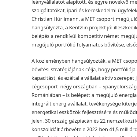
leányvállalatot alapított, és egyre növekvő 
szolgáltatókat, ipari és kereskedelmi ügyfelek
Christian Hürlimann, a MET csoport megújuló
hangsúlyozta, a Kentzlin projekt jól illeszked
belépés a rendkívül kompetitív német megújul
megújuló portfólió folyamatos bővítése, els
A közleményben hangsúlyozták, a MET csopo
bővítési stratégiájának célja, hogy portfóliója
kapacitást, és ezáltal a vállalat aktív szerep
cégcsoport négy országban – Spanyolország
Romániában – is belépett a megújuló energia 
integrált energiavállalat, tevékenysége kiterj
energetikai eszközök fejlesztésére és működt
jelen, 30 ország gázpiacán és 22 nemzetközi 
konszolidált árbevétele 2022-ben 41,5 milliá