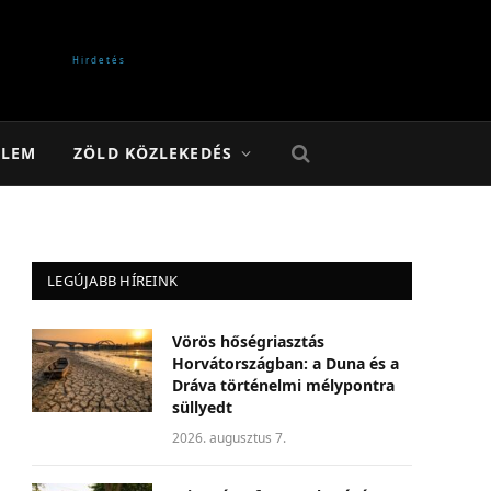
ELEM
ZÖLD KÖZLEKEDÉS
LEGÚJABB HÍREINK
Vörös hőségriasztás
Horvátországban: a Duna és a
Dráva történelmi mélypontra
süllyedt
2026. augusztus 7.