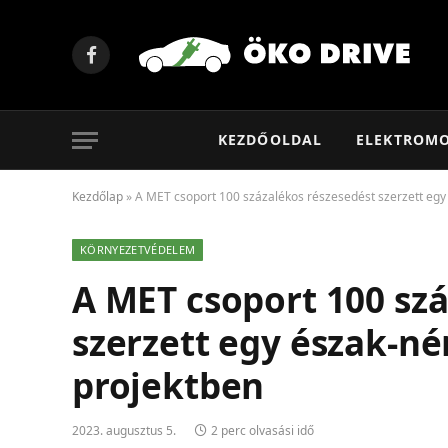
Facebook
KEZDŐOLDAL
ELEKTROM
Kezdőlap
»
A MET csoport 100 százalékos részesedést szerzett eg
KÖRNYEZETVÉDELEM
A MET csoport 100 sz
szerzett egy észak-n
projektben
2023. augusztus 5.
2 perc olvasási idő