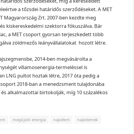
ei határidős szerződéseket, míg a kereskedett
leértve a tőzsdei határidős szerződéseket.
A MET
MET Magyarország Zrt. 2007-ben kezdte meg
s kiskereskedelmi szektorra fókuszálva. Bár
ac, a MET csoport gyorsan terjeszkedett több
gálva zöldmezős leányvállalatokat hozott létre.
olajszegmensbe, 2014-ben megvásárolta a
ségét villamosenergia-termeléssel is
an LNG pultot hoztak létre, 2017 óta pedig a
soport 2018-ban a menedzsment tulajdonába
ői és alkalmazottai birtokolják, míg 10 százalékos
lem
megújuló energia
napelem
napelemek