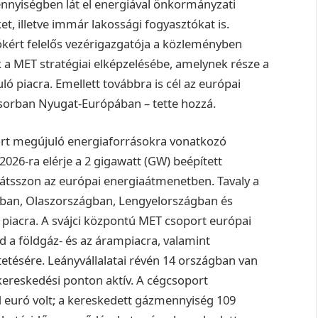
mennyiségben lát el energiával önkormányzati
et, illetve immár lakossági fogyasztókat is.
kért felelős vezérigazgatója a közleményben
ik a MET stratégiai elképzelésébe, amelynek része a
ó piacra. Emellett továbbra is cél az európai
ősorban Nyugat-Európában – tette hozzá.
rt megújuló energiaforrásokra vonatkozó
 2026-ra elérje a 2 gigawatt (GW) beépített
et játsszon az európai energiaátmenetben. Tavaly a
ban, Olaszországban, Lengyelországban és
piacra.
A svájci központú MET csoport európai
ed a földgáz- és az árampiacra, valamint
etésére. Leányvállalatai révén 14 országban van
kereskedési ponton aktív.
A cégcsoport
rd euró volt; a kereskedett gázmennyiség 109