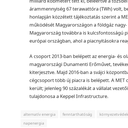
milliárd köbmétert tett ki, beleértve a tőzsd
árammennyiség 67 terawattóra (TWh) volt, be
honlapján közzétett tájékoztatás szerint a 
működését Magyarországon a földgáz nagy- é
Magyarország továbbra is kulcsfontosságú pi
európai országban, ahol a piacnyitásokra rea
A csoport 2013-ban belépett az energia- és 
magyarországi Dunamenti Erőművet, tevékeny
kiterjesztve. Majd 2016-ban a svájci központb
cégcsoport több új piacra is belépett.
A MET c
került; jelenleg 90 százalékát a vállalat vezet
tulajdonosa a Keppel Infrastructure.
alternatív energia
fenntarthatóság
környezetvéde
napenergia