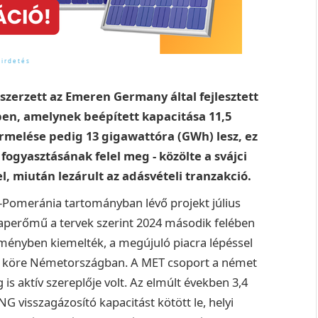
szerzett az Emeren Germany által fejlesztett
en, amelynek beépített kapacitása 11,5
melése pedig 13 gigawattóra (GWh) lesz, ez
fogyasztásának felel meg - közölte a svájci
l, miután lezárult az adásvételi tranzakció.
-Pomeránia tartományban lévő projekt július
 naperőmű a tervek szerint 2024 második felében
ményben kiemelték, a megújuló piacra lépéssel
égi köre Németországban. A MET csoport a német
is aktív szereplője volt. Az elmúlt években 3,4
G visszagázosító kapacitást kötött le, helyi