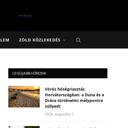
ELEM
ZÖLD KÖZLEKEDÉS
LEGÚJABB HÍREINK
Vörös hőségriasztás
Horvátországban: a Duna és a
Dráva történelmi mélypontra
süllyedt
2026. augusztus 7.