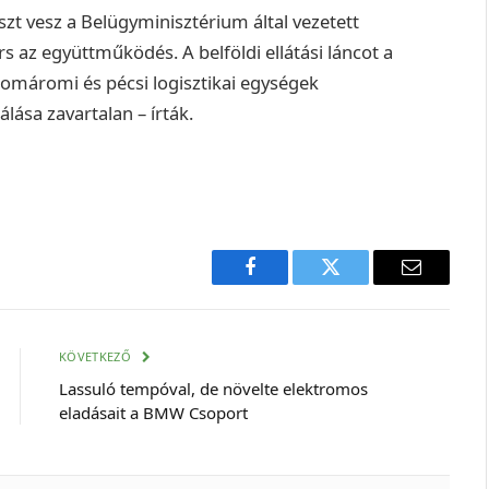
zt vesz a Belügyminisztérium által vezetett
s az együttműködés. A belföldi ellátási láncot a
, komáromi és pécsi logisztikai egységek
lása zavartalan – írták.
Facebook
Twitter
E-
mail
cím
KÖVETKEZŐ
Lassuló tempóval, de növelte elektromos
eladásait a BMW Csoport