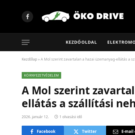
Facebook
KEZDŐOLDAL
ELEKTROM
Kezdőlap
»
A Mol szerint zavartalan a hazai üzemanyag-ellátás a sz
KÖRNYEZETVÉDELEM
A Mol szerint zavarta
ellátás a szállítási n
2026. január 12.
1 olvasási idő
Facebook
Twitter
E-mail