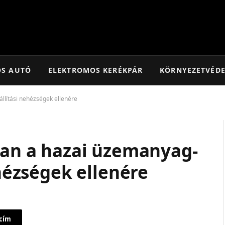
OS AUTÓ
ELEKTROMOS KERÉKPÁR
KÖRNYEZETVÉD
állítási nehézségek ellenére
lan a hazai üzemanyag-
ehézségek ellenére
 cím