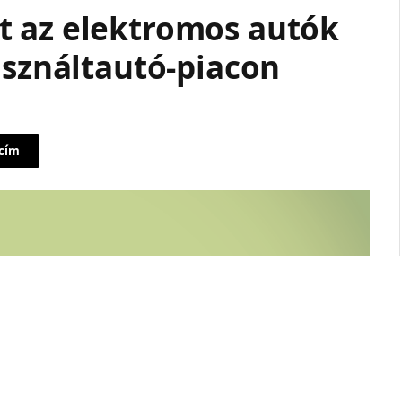
t az elektromos autók
asználtautó-piacon
 cím