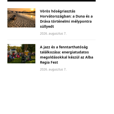
Vörös hőségriasztás
Horvátországban: a Duna és a
Dráva történelmi mélypontra
süllyedt
2026. augusztus 7.
A jazz és a fenntarthatóság
találkozása: energiatudatos
megoldásokkal készül az Alba
Regia Fest
2026. augusztus 7.
Nem csak környezeti
probléma: a klímaváltozás
egyre nagyobb üzleti
kockázatot jelent a
vállalatoknak
2026. augusztus 7.