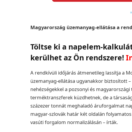
Magyarország üzemanyag-ellátása a rendkív
Töltse ki a napelem-kalkulá
kerülhet az Ön rendszere!
I
A rendkívüli időjárás átmenetileg lassítja a 
üzemanyag-ellátása ugyanakkor biztosított –
nehézségekkel a pozsonyi és magyarországi t
terméktranszferek küzdhetnek, de a társaság e
százezer tonnát meghaladó áruforgalmat napi 
magyar-szlovák határ két oldalán folyamatos 
vasúti forgalom normalizálásán – írták.