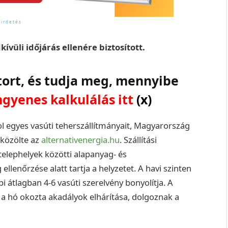
üli időjárás ellenére biztosított.
tort, és tudja meg, mennyibe
ngyenes kalkulálás itt
(x)
Mol egyes vasúti teherszállítmányait, Magyarország
 közölte az
alternativenergia.hu
. Szállítási
elephelyek közötti alapanyag- és
llenőrzése alatt tartja a helyzetet. A havi szinten
átlagban 4-6 vasúti szerelvény bonyolítja. A
a hó okozta akadályok elhárítása, dolgoznak a