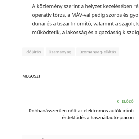
A közlemény szerint a helyzet kezelésében rés
operatív törzs, a MÁV-val pedig szoros és gyor
dunai és a tiszai finomító, valamint a szajoli
működtetik, a lakosság és a gazdaság kiszolgá
időjárás
üzemanyag
üzemanyag-ellátás
MEGOSZT
ELŐZŐ
Robbanásszerűen nőtt az elektromos autók iránti
érdeklődés a használtautó-piacon