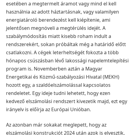
esetében a megtermelt áramot vagy mind el kell
használnia az adott háztartásnak, vagy valamilyen
energiatároló berendezést kell kiépítenie, ami
jelentősen megnöveli a megtérülés idejét. A
szabálymódosítás miatt kisebb roham indult a
rendszerekért, sokan próbáltak még a határidő előtt
csatlakozni. A cégek leterheltségét fokozta a több
hónapos csúszásban lévő lakossági napelemtelepítési
program is. Novemberben aztán a Magyar
Energetikai és Közmű-szabályozási Hivatal (MEKH)
hozott egy, a szaldóelszámolással kapcsolatos
rendeletet. Egy ideje tudni lehetett, hogy ezen
kedvező elszámolási rendszert kivezetik majd, ezt egy
irányelv is előírja az Európai Unióban.
Az azonban már sokakat meglepett, hogy az
elszámolási konstrukciót 2024 után azok is elvesztik,