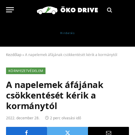
Kezdőlap
»
A napelemek áfájának csökkentését kérik a kormánytól
KÖRNYEZETVÉDELEM
A napelemek áfájának
csökkentését kérik a
kormánytól
2022. december 28.
2 perc olvasási idő