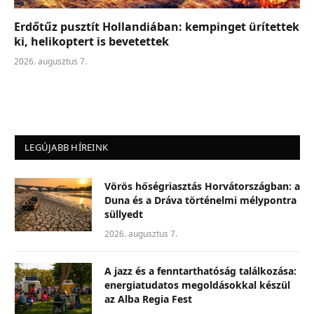
Erdőtűz pusztít Hollandiában: kempinget ürítettek
ki, helikoptert is bevetettek
2026. augusztus 7.
LEGÚJABB HÍREINK
Vörös hőségriasztás Horvátországban: a
Duna és a Dráva történelmi mélypontra
süllyedt
2026. augusztus 7.
A jazz és a fenntarthatóság találkozása:
energiatudatos megoldásokkal készül
az Alba Regia Fest