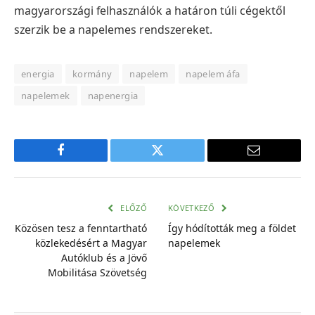
magyarországi felhasználók a határon túli cégektől
szerzik be a napelemes rendszereket.
energia
kormány
napelem
napelem áfa
napelemek
napenergia
Facebook
Twitter
E-
mail
cím
ELŐZŐ
KÖVETKEZŐ
Közösen tesz a fenntartható
Így hódították meg a földet
közlekedésért a Magyar
napelemek
Autóklub és a Jövő
Mobilitása Szövetség