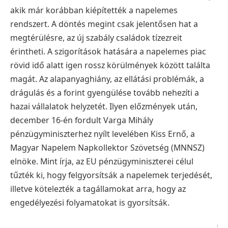
akik már korábban kiépítették a napelemes
rendszert. A döntés megint csak jelentősen hat a
megtérülésre, az új szabály családok tízezreit
érintheti. A szigorítások hatására a napelemes piac
rövid idő alatt igen rossz körülmények között találta
magát. Az alapanyaghiány, az ellátási problémák, a
drágulás és a forint gyengülése tovább nehezíti a
hazai vállalatok helyzetét. Ilyen előzmények után,
december 16-én fordult Varga Mihály
pénzügyminiszterhez nyílt levelében Kiss Ernő, a
Magyar Napelem Napkollektor Szövetség (MNNSZ)
elnöke. Mint írja, az EU pénzügyminiszterei célul
tűzték ki, hogy felgyorsítsák a napelemek terjedését,
illetve kötelezték a tagállamokat arra, hogy az
engedélyezési folyamatokat is gyorsítsák.