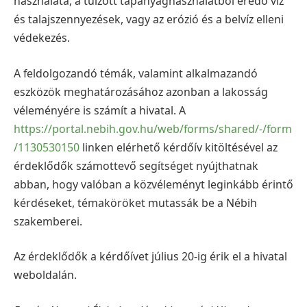
használata, a túlzott tápanyaghasználatból eredő víz
és talajszennyezések, vagy az erózió és a belvíz elleni
védekezés.
A feldolgozandó témák, valamint alkalmazandó
eszközök meghatározásához azonban a lakosság
véleményére is számít a hivatal. A
https://portal.nebih.gov.hu/web/forms/shared/-/form
/1130530150
linken elérhető kérdőív kitöltésével az
érdeklődők számottevő segítséget nyújthatnak
abban, hogy valóban a közvéleményt leginkább érintő
kérdéseket, témaköröket mutassák be a Nébih
szakemberei.
Az érdeklődők a kérdőívet július 20-ig érik el a hivatal
weboldalán.