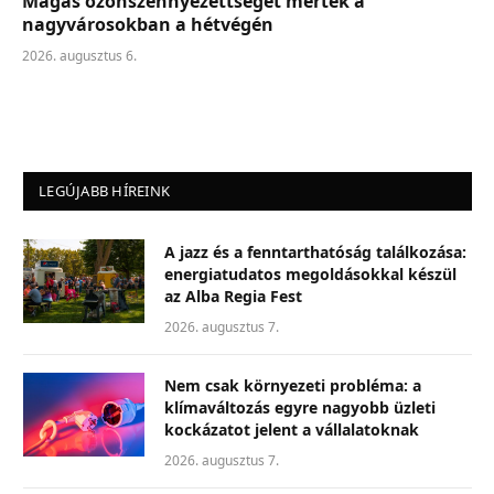
Magas ózonszennyezettséget mértek a
nagyvárosokban a hétvégén
2026. augusztus 6.
LEGÚJABB HÍREINK
A jazz és a fenntarthatóság találkozása:
energiatudatos megoldásokkal készül
az Alba Regia Fest
2026. augusztus 7.
Nem csak környezeti probléma: a
klímaváltozás egyre nagyobb üzleti
kockázatot jelent a vállalatoknak
2026. augusztus 7.