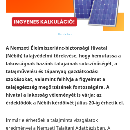
A Nemzeti Élelmiszerlánc-biztonsági Hivatal
(Nébih) talajvédelmi törekvése, hogy bemutassa a
lakosságnak hazánk talajainak sokszínűségét, a
talajművelési és tápanyag-gazdálkodási
szokásokat, valamint felhívja a figyelmet a
talajegészség megőrzésének fontosságára. A
hivatal a lakosság véleményét is várja: az
érdeklődők a Nébih kérdőívét július 20-ig érhetik el.
Immár elérhetőek a talajminta vizsgálatok
eredményei a Nemzeti Talajtani Adatbázisban. A