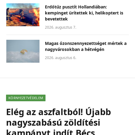
Erdőtűz pusztít Hollandiában:
kempinget ürítettek ki, helikoptert is
bevetettek
2026. augusztus 7.
Magas ózonszennyezettséget mértek a
nagyvárosokban a hétvégén
2026. augusztus 6.
KÖRNYEZETVÉDELEM
Elég az aszfaltból! Újabb
nagyszabású zöldítési
kampányt indít Bécs