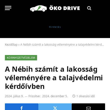
Kezdőlap
»
A Nébih számít a lakosság véleményére a talajvédelmi kérdőívben
KÖRNYEZETVÉDELEM
A Nébih számít a lakosság
véleményére a talajvédelmi
kérdőívben
2024. július 9.
Frissítve:
2024. december 5.
1 olvasási idő