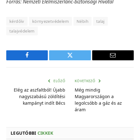
Forrás: Nemzeti Élelmiszerlánc-biztonsági Hivatal
kérdőív
környezetvédelem
Nébih
talaj
talajvédelem
Facebook
Twitter
E-
mail
cím
ELŐZŐ
KÖVETKEZŐ
Elég az aszfaltból! Újabb
Még mindig
nagyszabású zöldítési
Magyarországon a
kampányt indít Bécs
legolcsóbb a gáz és az
áram
LEGUTÓBBI
CIKKEK