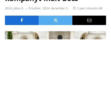
2024. július 9.
Frissítve:
2024. december 5.
2 perc olvasási idő
Thomas Keller, a MA28 főosztályvezetője, Ulli Sima városi tanácsnok,
Thomas Steinhart, Simmering kerület polgármestere és Franz Kobermaier,