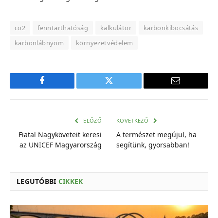
co2
fenntarthatóság
kalkulátor
karbonkibocsátás
karbonlábnyom
környezetvédelem
Facebook
Twitter
E-
mail
cím
ELŐZŐ
KÖVETKEZŐ
Fiatal Nagyköveteit keresi
A természet megújul, ha
az UNICEF Magyarország
segítünk, gyorsabban!
LEGUTÓBBI
CIKKEK