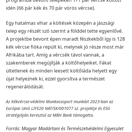
idén (66 pár kék és 70 pár vörös vércse).
Egy hatalmas vihar a költések közepén a jászsági
telep egy részét szó szerint a földdel tette egyenlővé.
A projektbe bevont épen maradt fészkekből így is 128
kék vércse fióka repült ki, melynek jó része most már
Afrikába tart. Amíg a vércsék távol vannak, a
szakemberek megújítják a költőhelyeiket. Fákat
ültetlenek és minden leesett költőláda helyett egy
újat helyeznek ki, ezzel gyorsítva a természet
regenerálódását.
Az Kékvércse-védelmi Munkacsoport munkáit 2023-ban az
Európai Unió LIFE20 NAT/SK/001077 sz. projektje és ESG
stratégiáján keresztül az MBH Bank támogatta.
Forrás: Magyar Madártani és Természetvédelmi Egyesület