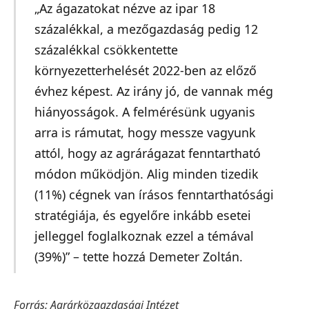
„Az ágazatokat nézve az ipar 18
százalékkal, a mezőgazdaság pedig 12
százalékkal csökkentette
környezetterhelését 2022-ben az előző
évhez képest. Az irány jó, de vannak még
hiányosságok. A felmérésünk ugyanis
arra is rámutat, hogy messze vagyunk
attól, hogy az agrárágazat fenntartható
módon működjön. Alig minden tizedik
(11%) cégnek van írásos fenntarthatósági
stratégiája, és egyelőre inkább esetei
jelleggel foglalkoznak ezzel a témával
(39%)” – tette hozzá Demeter Zoltán.
Forrás: Agrárközgazdasági Intézet