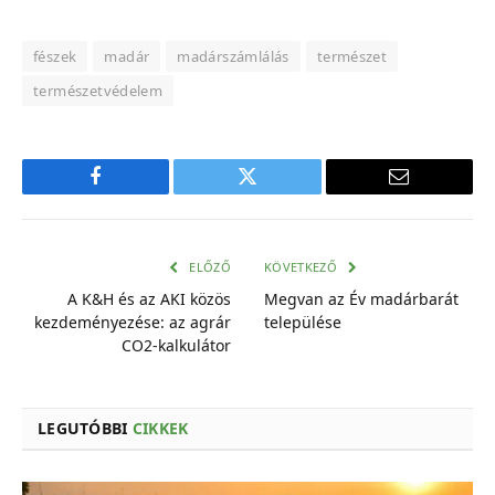
fészek
madár
madárszámlálás
természet
természetvédelem
Facebook
Twitter
E-
mail
cím
ELŐZŐ
KÖVETKEZŐ
A K&H és az AKI közös
Megvan az Év madárbarát
kezdeményezése: az agrár
települése
CO2-kalkulátor
LEGUTÓBBI
CIKKEK