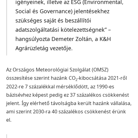
igényeinek, illetve az ESG (Environmental,
Social és Governance) jelentésekhez
szükséges saját és beszállítói
adatszolgáltatási kötelezettségnek” –
hangsúlyozta Demeter Zoltán, a K&H
Agrárüzletág vezetője.
Az Országos Meteorológiai Szolgálat (OMSZ)
összesítése szerint hazánk CO
-kibocsátása 2021-ről
2
2022-re 7 százalékkal mérséklődött, az 1990-es
bázisévhez képest pedig ez 37 százalékos csökkenést
jelent. Így elérhető távolságba került hazánk vállalása,
ami szerint 2030-ra 40 százalékos csökkenést érünk
el.