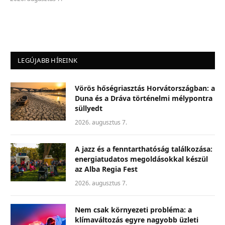
LEGÚJABB HÍREINK
Vörös hőségriasztás Horvátországban: a
Duna és a Dráva történelmi mélypontra
süllyedt
2026. augusztus 7.
A jazz és a fenntarthatóság találkozása:
energiatudatos megoldásokkal készül
az Alba Regia Fest
2026. augusztus 7.
Nem csak környezeti probléma: a
klímaváltozás egyre nagyobb üzleti