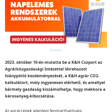
2023. október 10-én mutatta be a K&H Csoport az
Agrárközgazdasági Intézettel létrehozott
hiánypótló kezdeményezését, a K&H agrár CO2-
kalkulátort, mely ingyenesen elérhető, és amellyel
bármely gazdaság kiszámolhatja, hogy mekkora a
károsanyag-kibocsátása.
Az agrárcégek jelenlegi fenntarthatósági