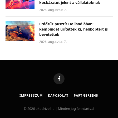
kockázatot jelent a vállalatoknak
2026. augusztus 7.
Erdőtűz pusztít Hollandiában:
kempinget ürítettek ki, helikoptert is
bevetettek
2026. augusztus 7.
Facebook
IMPRESSZUM
KAPCSOLAT
PARTNEREINK
© 2026 okodrive.hu | Minden jog fenntartva!