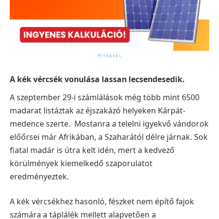
A kék vércsék vonulása lassan lecsendesedik.
A szeptember 29-i számlálások még több mint 6500
madarat listáztak az éjszakázó helyeken Kárpát-
medence szerte. Mostanra a telelni igyekvő vándorok
előőrsei már Afrikában, a Szaharától délre járnak. Sok
fiatal madár is útra kelt idén, mert a kedvező
körülmények kiemelkedő szaporulatot
eredményeztek.
A kék vércsékhez hasonló, fészket nem építő fajok
számára a táplálék mellett alapvetően a