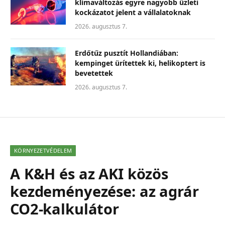
klímaváltozás egyre nagyobb üzleti
kockázatot jelent a vállalatoknak
2026. augusztus 7.
Erdőtűz pusztít Hollandiában:
kempinget ürítettek ki, helikoptert is
bevetettek
2026. augusztus 7.
KÖRNYEZETVÉDELEM
A K&H és az AKI közös
kezdeményezése: az agrár
CO2-kalkulátor