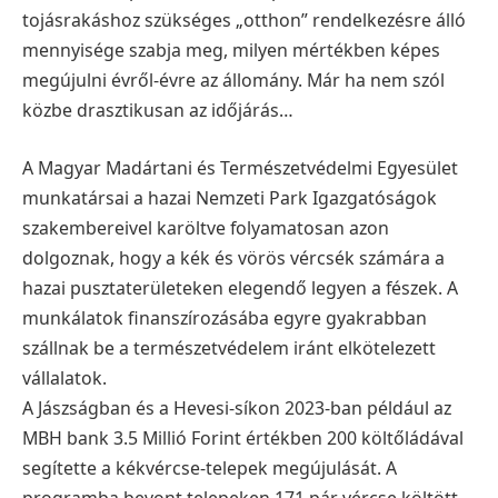
tojásrakáshoz szükséges „otthon” rendelkezésre álló
mennyisége szabja meg, milyen mértékben képes
megújulni évről-évre az állomány. Már ha nem szól
közbe drasztikusan az időjárás…
A Magyar Madártani és Természetvédelmi Egyesület
munkatársai a hazai Nemzeti Park Igazgatóságok
szakembereivel karöltve folyamatosan azon
dolgoznak, hogy a kék és vörös vércsék számára a
hazai pusztaterületeken elegendő legyen a fészek. A
munkálatok finanszírozásába egyre gyakrabban
szállnak be a természetvédelem iránt elkötelezett
vállalatok.
A Jászságban és a Hevesi-síkon 2023-ban például az
MBH bank 3.5 Millió Forint értékben 200 költőládával
segítette a kékvércse-telepek megújulását. A
programba bevont telepeken 171 pár vércse költött