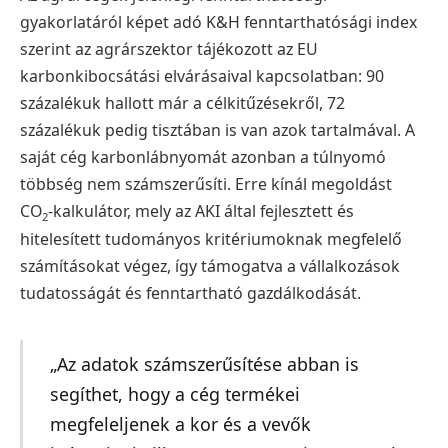
gyakorlatáról képet adó K&H fenntarthatósági index
szerint az agrárszektor tájékozott az EU
karbonkibocsátási elvárásaival kapcsolatban: 90
százalékuk hallott már a célkitűzésekről, 72
százalékuk pedig tisztában is van azok tartalmával. A
saját cég karbonlábnyomát azonban a túlnyomó
többség nem számszerűsíti. Erre kínál megoldást
CO
-kalkulátor, mely az AKI által fejlesztett és
2
hitelesített tudományos kritériumoknak megfelelő
számításokat végez, így támogatva a vállalkozások
tudatosságát és fenntartható gazdálkodását.
„Az adatok számszerűsítése abban is
segíthet, hogy a cég termékei
megfeleljenek a kor és a vevők