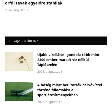
orfűi tavak egyelőre stabilak
2026. augusztus 5.
LEGÚJABB HÍREINK
Újabb vízellátási gondok: több mint
2300 ember maradt víz nélkül
Tápiószelén
2026. augusztus 5.
A hőség miatt betiltották az ivóvízzel
történő fűlocsolást a
sportlétesítményekben
2026. augusztus 5.