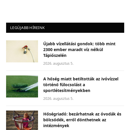
LEGÚJABB HÍREINK
Újabb vízellátási gondok: több mint
2300 ember maradt víz nélkül
Tápiószelén
2026. augusztus 5.
A hőség miatt betiltották az ivóvízzel
történő fűlocsolást a
sportlétesítményekben
2026. augusztus 5.
Hőségriadó: bezárhatnak az óvodák és
bölcsődék, erről dönthetnek az
intézmények