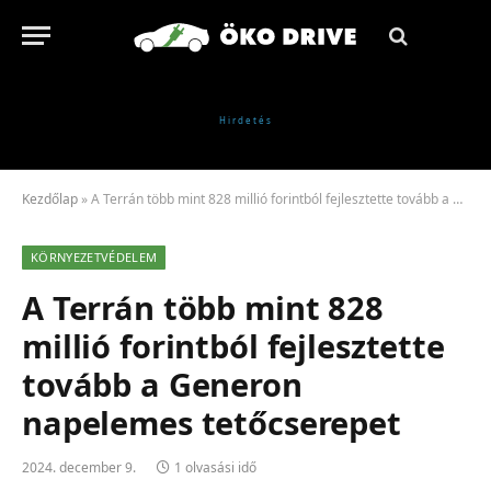
Kezdőlap
»
A Terrán több mint 828 millió forintból fejlesztette tovább a Generon napelemes tetőcserepet
KÖRNYEZETVÉDELEM
A Terrán több mint 828
millió forintból fejlesztette
tovább a Generon
napelemes tetőcserepet
2024. december 9.
1 olvasási idő