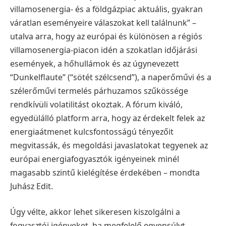
villamosenergia- és a földgázpiac aktuális, gyakran
váratlan eseményeire válaszokat kell találnunk” –
utalva arra, hogy az európai és különösen a régiós
villamosenergia-piacon idén a szokatlan időjárási
események, a hőhullámok és az úgynevezett
“Dunkelflaute” (“sötét szélcsend”), a naperőművi és a
szélerőművi termelés párhuzamos szűkössége
rendkívüli volatilitást okoztak. A fórum kiváló,
egyedülálló platform arra, hogy az érdekelt felek az
energiaátmenet kulcsfontosságú tényezőit
megvitassák, és megoldási javaslatokat tegyenek az
európai energiafogyasztók igényeinek minél
magasabb szintű kielégítése érdekében – mondta
Juhász Edit.
Úgy vélte, akkor lehet sikeresen kiszolgálni a
fogyasztói igényeket, ha megfelelő egyensúlyt