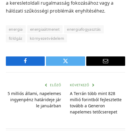
a keresletoldali rugalmasság fokozásához vagy a
hálózati szűkösségi problémák enyhítéséhez.
energia
energiaátmenet
energiafogyasztás
földgáz
környezetvédelem
Facebook
Twitter
E-
mail
cím
ELŐZŐ
KÖVETKEZŐ
5 milliós állami, napelemes
A Terrán több mint 828
ingyenpénz határideje jár
millió forintból fejlesztette
le januárban
tovább a Generon
napelemes tetőcserepet