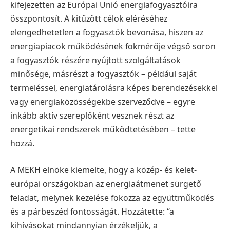
kifejezetten az Európai Unió energiafogyasztóira
összpontosít. A kitűzött célok eléréséhez
elengedhetetlen a fogyasztók bevonása, hiszen az
energiapiacok működésének fokmérője végső soron
a fogyasztók részére nyújtott szolgáltatások
minősége, másrészt a fogyasztók – például saját
termeléssel, energiatárolásra képes berendezésekkel
vagy energiaközösségekbe szerveződve – egyre
inkább aktív szereplőként vesznek részt az
energetikai rendszerek működtetésében – tette
hozzá.
A MEKH elnöke kiemelte, hogy a közép- és kelet-
európai országokban az energiaátmenet sürgető
feladat, melynek kezelése fokozza az együttműködés
és a párbeszéd fontosságát. Hozzátette: “a
kihívásokat mindannyian érzékeljük, a