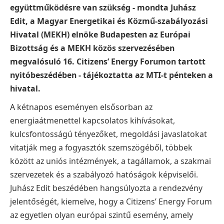
együttműködésre van szükség - mondta Juhász
Edit, a Magyar Energetikai és Közmű-szabályozási
Hivatal (MEKH) elnöke Budapesten az Európai
Bizottság és a MEKH közös szervezésében
megvalósuló 16. Citizens’ Energy Forumon tartott
nyitóbeszédében - tájékoztatta az MTI-t pénteken a
hivatal.
A kétnapos eseményen elsősorban az
energiaátmenettel kapcsolatos kihívásokat,
kulcsfontosságú tényezőket, megoldási javaslatokat
vitatják meg a fogyasztók szemszögéből, többek
között az uniós intézmények, a tagállamok, a szakmai
szervezetek és a szabályozó hatóságok képviselői.
Juhász Edit beszédében hangsúlyozta a rendezvény
jelentőségét, kiemelve, hogy a Citizens’ Energy Forum
az egyetlen olyan európai szintű esemény, amely