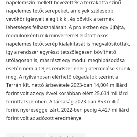
napelemszín mellett bevezették a terrakotta színű
napelemes tetőcserepeket, amelyek szélesebb
vevőkör igényeit elégítik ki, és bővítik a termék
lehetséges felhasználásait. A projektben egy újfajta,
modulonkénti mikroinverterrel ellátott okos
napelemes tetőcserép kialakítását is megvalósították,
így a rendszer egyrészt tetszőlegesen bővíthető
utólagosan is, másrészt egy modul meghibásodása
esetén nem a teljes rendszer energiatermelése szűnik
meg. A nyilvánosan elérhető cégadatok szerint a
Terrán Kft. nettó árbevétele 2023-ban 14,004 milliárd
forint volt az egy évvel korábban elért 25,634 milliárd
forinttal szemben. A társaság 2023-ban 853 millió
forint nyereséggel zárt, 2022-ben pedig 4,427 milliárd
forint volt az adózott eredménye.