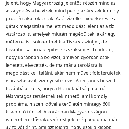
jelent, hogy Magyarország jelentős részén mind az
aszályok és a belvizek, mind pedig az árvizek komoly
problémákat okoznak.
Az árvíz elleni védekezésre a
gátak magasítása mellett megoldást jelent az a tíz
víztározó is, amelyek miután megépültek, akár egy
méterrel is csökkenthetik a Tisza vízszintjét, de
további csatornák építése is szükséges.
Felidézte,
hogy korábban a belvizet, amilyen gyorsan csak
lehetett, elvezették, de ma már a tárolásra is
megoldást kell találni, akár nem művelt földterületek
elárasztásával, vizenyősítésével.
Áder János beszélt
továbbá arról is, hogy a Homokhátság ma már
félsivatagos területnek tekinthető, ami komoly
probléma, hiszen idővel a területén mintegy 600
kisebb tó tűnt el. A korábban Magyarországon
ismeretlen időszakos víztest jelenség pedig ma már
37 folyót érint, ami azt jelenti, hogy ezek a kisebb-