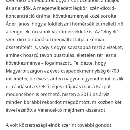
szén-dioxid-megkötők ugyanis az óceánok, a talajok
és az erdők. A megemelkedett légköri szén-dioxid-
koncentráció drámai következményei közé sorolta
Áder János, hogy a földfelszíni hőmérséklet mellett nő
a tengerek, óceánok vízhőmérséklete is. Az “elnyelt”
szén-dioxid ráadásul megváltoztatja a kémiai
összetételét is, vagyis egyre savasabbá teszi a vizeket,
aminek hosszú távon pusztulás, élettelen tér lesz a
következménye – fogalmazott.
Felidézte, hogy
Magyarországon az éves csapadékmennyiség 6-700
milliméter, de éves szinten nagyon egyenetlenül oszlik
el, ráadásul a szélsőséges időjárás már a Kárpát-
medencében is érezhető, hiszen a 2013-as árvíz
minden korábbi rekordot megdöntött, miközben két
évvel ezelőtt a Velencei-tó majdnem kiszáradt.
A volt köztársasági elnök szerint további gondot