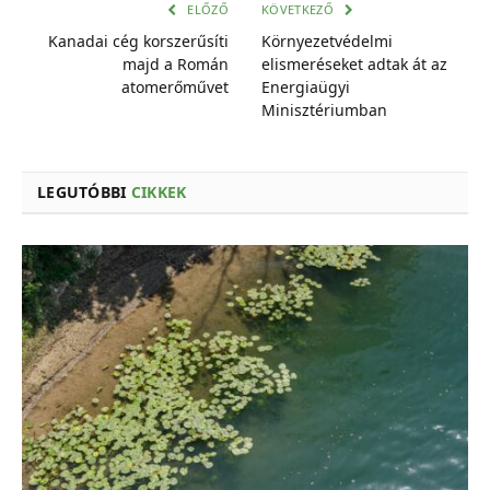
cím
ELŐZŐ
KÖVETKEZŐ
Kanadai cég korszerűsíti
Környezetvédelmi
majd a Román
elismeréseket adtak át az
atomerőművet
Energiaügyi
Minisztériumban
LEGUTÓBBI
CIKKEK