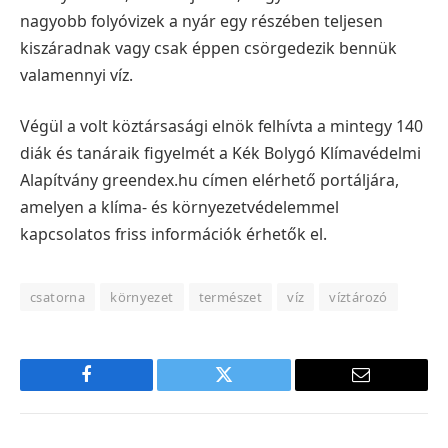
nagyobb folyóvizek a nyár egy részében teljesen
kiszáradnak vagy csak éppen csörgedezik bennük
valamennyi víz.
Végül a volt köztársasági elnök felhívta a mintegy 140
diák és tanáraik figyelmét a Kék Bolygó Klímavédelmi
Alapítvány greendex.hu címen elérhető portáljára,
amelyen a klíma- és környezetvédelemmel
kapcsolatos friss információk érhetők el.
csatorna
környezet
természet
víz
víztározó
Facebook
Twitter
E-
mail