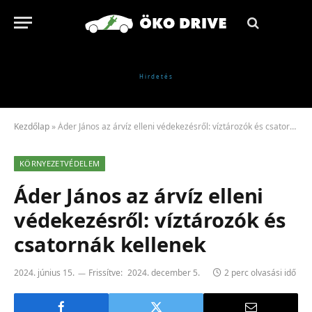
Kezdőlap
»
Áder János az árvíz elleni védekezésről: víztározók és csatornák kellenek
KÖRNYEZETVÉDELEM
Áder János az árvíz elleni
védekezésről: víztározók és
csatornák kellenek
2024. június 15.
Frissítve:
2024. december 5.
2 perc olvasási idő