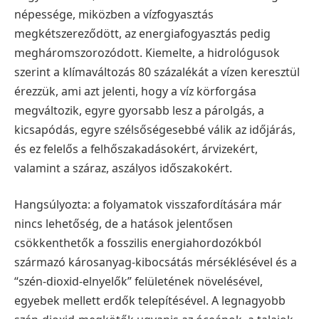
népessége, miközben a vízfogyasztás
megkétszereződött, az energiafogyasztás pedig
megháromszorozódott. Kiemelte, a hidrológusok
szerint a klímaváltozás 80 százalékát a vízen keresztül
érezzük, ami azt jelenti, hogy a víz körforgása
megváltozik, egyre gyorsabb lesz a párolgás, a
kicsapódás, egyre szélsőségesebbé válik az időjárás,
és ez felelős a felhőszakadásokért, árvizekért,
valamint a száraz, aszályos időszakokért.
Hangsúlyozta: a folyamatok visszafordítására már
nincs lehetőség, de a hatások jelentősen
csökkenthetők a fosszilis energiahordozókból
származó károsanyag-kibocsátás mérséklésével és a
“szén-dioxid-elnyelők” felületének növelésével,
egyebek mellett erdők telepítésével.
A legnagyobb