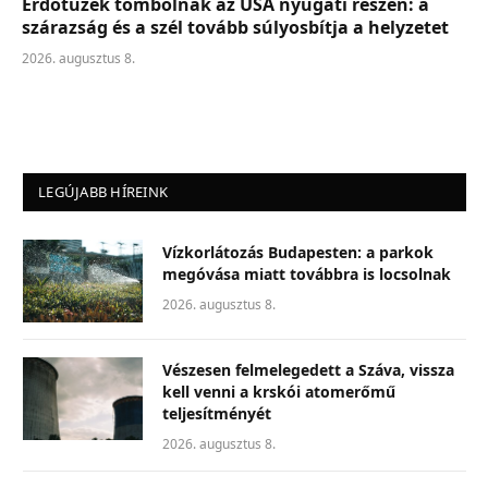
Erdőtüzek tombolnak az USA nyugati részén: a
szárazság és a szél tovább súlyosbítja a helyzetet
2026. augusztus 8.
LEGÚJABB HÍREINK
Vízkorlátozás Budapesten: a parkok
megóvása miatt továbbra is locsolnak
2026. augusztus 8.
Vészesen felmelegedett a Száva, vissza
kell venni a krskói atomerőmű
teljesítményét
2026. augusztus 8.