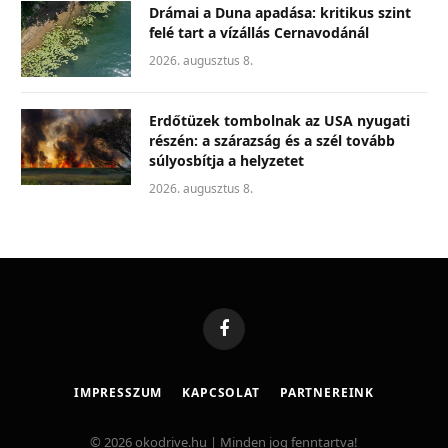
Drámai a Duna apadása: kritikus szint
felé tart a vízállás Cernavodánál
2026. augusztus 8.
Erdőtüzek tombolnak az USA nyugati
részén: a szárazság és a szél tovább
súlyosbítja a helyzetet
2026. augusztus 8.
Facebook
IMPRESSZUM
KAPCSOLAT
PARTNEREINK
© 2026 okodrive.hu | Minden jog fenntartva!