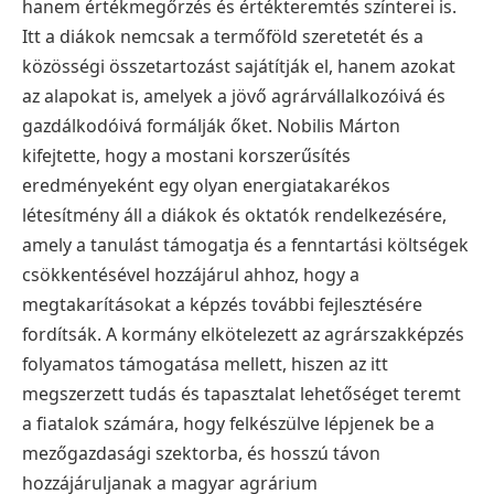
hanem értékmegőrzés és értékteremtés színterei is.
Itt a diákok nemcsak a termőföld szeretetét és a
közösségi összetartozást sajátítják el, hanem azokat
az alapokat is, amelyek a jövő agrárvállalkozóivá és
gazdálkodóivá formálják őket. Nobilis Márton
kifejtette, hogy a mostani korszerűsítés
eredményeként egy olyan energiatakarékos
létesítmény áll a diákok és oktatók rendelkezésére,
amely a tanulást támogatja és a fenntartási költségek
csökkentésével hozzájárul ahhoz, hogy a
megtakarításokat a képzés további fejlesztésére
fordítsák. A kormány elkötelezett az agrárszakképzés
folyamatos támogatása mellett, hiszen az itt
megszerzett tudás és tapasztalat lehetőséget teremt
a fiatalok számára, hogy felkészülve lépjenek be a
mezőgazdasági szektorba, és hosszú távon
hozzájáruljanak a magyar agrárium