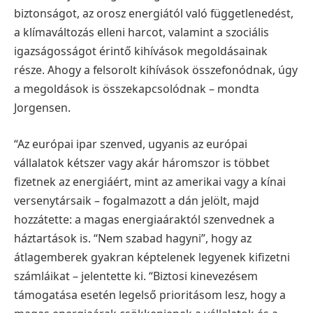
biztonságot, az orosz energiától való függetlenedést,
a klímaváltozás elleni harcot, valamint a szociális
igazságosságot érintő kihívások megoldásainak
része. Ahogy a felsorolt kihívások összefonódnak, úgy
a megoldások is összekapcsolódnak – mondta
Jorgensen.
“Az európai ipar szenved, ugyanis az európai
vállalatok kétszer vagy akár háromszor is többet
fizetnek az energiáért, mint az amerikai vagy a kínai
versenytársaik – fogalmazott a dán jelölt, majd
hozzátette: a magas energiaáraktól szenvednek a
háztartások is. “Nem szabad hagyni”, hogy az
átlagemberek gyakran képtelenek legyenek kifizetni
számláikat – jelentette ki. “Biztosi kinevezésem
támogatása esetén legelső prioritásom lesz, hogy a