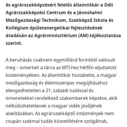
és agrárszakképzésért felelős államtitkár a Déli
Agrárszakképzési Centrum és a Jánoshalmi
Mezőgazdasági Technikum, Szakképző Iskola és
Kollégium épületenergetikai fejlesztésének
átadásán az Agrárminisztérium (AM) tájékoztatása
szerint.
A beruházás csaknem egymilliárd forintból valósult
meg – ismerteti a tárca az MTI-hez hétfőn eljuttatott
közleményében. Az államtitkár hozzátette, a magyar
mezőgazdaság és élelmiszeripar megújításához
elengedhetetlen a 21. századi tudással és
ismeretekkel rendelkező szakemberek képzése, akik
nélkülözhetetlenek a magyar vidék jövőjének
alakításában. Az agrárszakképző intézmények nem
csupán szakmai tudás közvetítésére szolgálnak,