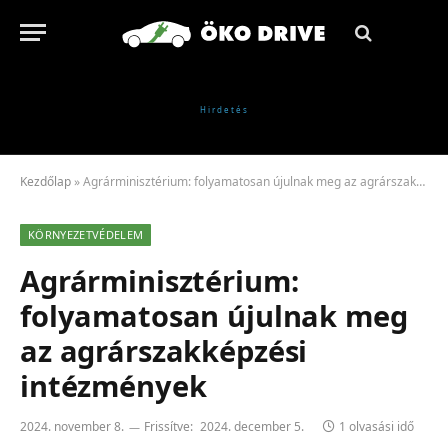
Kezdőlap
»
Agrárminisztérium: folyamatosan újulnak meg az agrárszakképzési intézmények
KÖRNYEZETVÉDELEM
Agrárminisztérium:
folyamatosan újulnak meg
az agrárszakképzési
intézmények
2024. november 8.
Frissítve:
2024. december 5.
1 olvasási idő