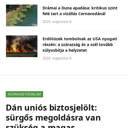
Drámai a Duna apadása: kritikus szint
felé tart a vízállás Cernavodánál
2026. augusztus 8.
Erdőtüzek tombolnak az USA nyugati
részén: a szárazság és a szél tovább
súlyosbítja a helyzetet
2026. augusztus 8.
KÖRNYEZETVÉDELEM
Dán uniós biztosjelölt:
sürgős megoldásra van
szükség a magas