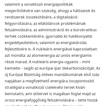
valamint a vonatkozó energiapolitikák
megerősítésére van szükség, ahogy a hálózatok és
rendszerek összekötésére, a digitalizáció
felgyorsítására, az ellátóláncok problémáinak
felszámolására, az adminisztráció és a bürokratikus
terhek csökkentésére, gyorsabb és hatékonyabb
engedélyeztetésre, valamint az energiatárolás
fejlesztésére is. A nukleáris energiával kapcsolatban
azt mondta: az atomenergia az uniós energiamix
része marad. A nukleáris energia ugyanis – mint
kiemelte – segíti az európai ipar dekarbonizációját. Az
új Európai Bizottság ötéves mandátumának első száz
napjában a megfizethető energiára összpontosító
stratégiára vonatkozó cselekvési tervet kíván
bemutatni, ami útitervet is magában foglal majd az
orosz energiafüggőség felszámolására – tette hozzá