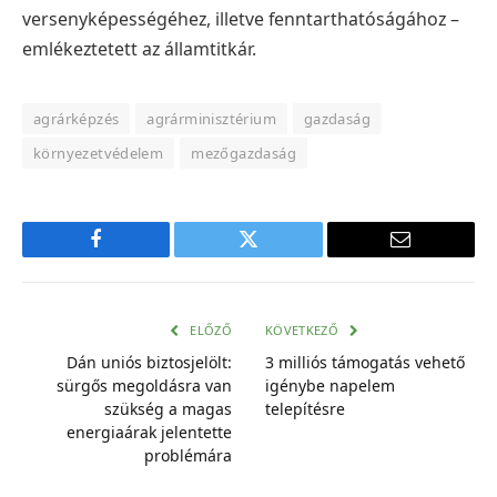
versenyképességéhez, illetve fenntarthatóságához –
emlékeztetett az államtitkár.
agrárképzés
agrárminisztérium
gazdaság
környezetvédelem
mezőgazdaság
Facebook
Twitter
E-
mail
cím
ELŐZŐ
KÖVETKEZŐ
Dán uniós biztosjelölt:
3 milliós támogatás vehető
sürgős megoldásra van
igénybe napelem
szükség a magas
telepítésre
energiaárak jelentette
problémára