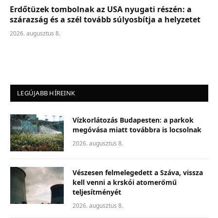
Erdőtüzek tombolnak az USA nyugati részén: a
szárazság és a szél tovább súlyosbítja a helyzetet
2026. augusztus 8.
LEGÚJABB HÍREINK
Vízkorlátozás Budapesten: a parkok
megóvása miatt továbbra is locsolnak
2026. augusztus 8.
Vészesen felmelegedett a Száva, vissza
kell venni a krskói atomerőmű
teljesítményét
2026. augusztus 8.