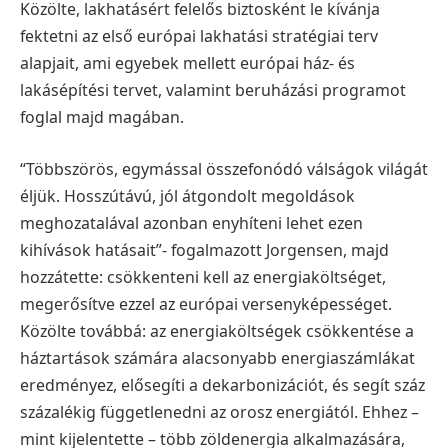
Közölte, lakhatásért felelős biztosként le kívánja
fektetni az első európai lakhatási stratégiai terv
alapjait, ami egyebek mellett európai ház- és
lakásépítési tervet, valamint beruházási programot
foglal majd magában.
“Többszörös, egymással összefonódó válságok világát
éljük. Hosszútávú, jól átgondolt megoldások
meghozatalával azonban enyhíteni lehet ezen
kihívások hatásait”- fogalmazott Jorgensen, majd
hozzátette: csökkenteni kell az energiaköltséget,
megerősítve ezzel az európai versenyképességet.
Közölte továbbá: az energiaköltségek csökkentése a
háztartások számára alacsonyabb energiaszámlákat
eredményez, elősegíti a dekarbonizációt, és segít száz
százalékig függetlenedni az orosz energiától. Ehhez –
mint kijelentette – több zöldenergia alkalmazására,