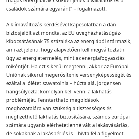
magas energiaárak csökkenjenek a vállalatok és a
családok számára egyaránt” – fogalmazott.
A klímaváltozás kérdésével kapcsolatban a dán
biztosjelölt azt mondta, az EU üvegházhatásúgáz-
kibocsátásának 75 százaléka az energiából származik,
ami azt jelenti, hogy alapvetően kell megváltoztatni
úgy az energiatermelés, mint az energiafogyasztás
mikéntjét. Ha ezt sikerül megtenni, akkor az Európai
Uniónak sikerül megerősítenie versenyképességét és
ezáltal a jólétet szavatolnia – húzta alá. Jorgensen
hangsúlyozta: komolyan kell venni a lakhatás
problémáját. Fenntartható megoldások
meghozatalára van szükség a tisztességes és
megfizethető lakhatás biztosítására, számos európai
számára ugyanis elérhetetlenné vált a lakásvásárlás,
de sokaknak a lakásbérlés is – hívta fel a figyelmet.