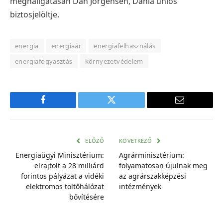
meghallgatásán Dan Jorgensen, Dánia uniós
biztosjelöltje.
energia
energiaár
energiafelhasználás
energiafogyasztás
környezetvédelem
Facebook
Twitter
E-
mail
cím
ELŐZŐ
KÖVETKEZŐ
Energiaügyi Minisztérium:
Agrárminisztérium:
elrajtolt a 28 milliárd
folyamatosan újulnak meg
forintos pályázat a vidéki
az agrárszakképzési
elektromos töltőhálózat
intézmények
bővítésére