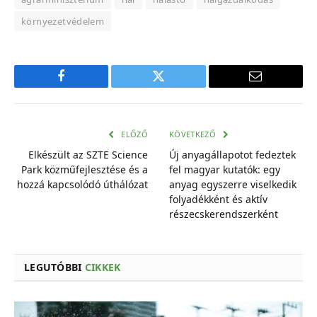
környezetvédelem
Facebook
Twitter
E-
mail
cím
ELŐZŐ
KÖVETKEZŐ
Elkészült az SZTE Science
Új anyagállapotot fedeztek
Park közműfejlesztése és a
fel magyar kutatók: egy
hozzá kapcsolódó úthálózat
anyag egyszerre viselkedik
folyadékként és aktív
részecskerendszerként
LEGUTÓBBI
CIKKEK