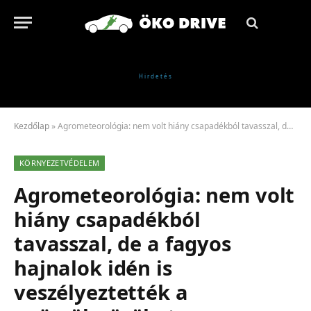
Kezdőlap
»
Agrometeorológia: nem volt hiány csapadékból tavasszal, de a fagyos hajnalok idén is veszélyeztették a gyümölcsösöket
KÖRNYEZETVÉDELEM
Agrometeorológia: nem volt
hiány csapadékból
tavasszal, de a fagyos
hajnalok idén is
veszélyeztették a