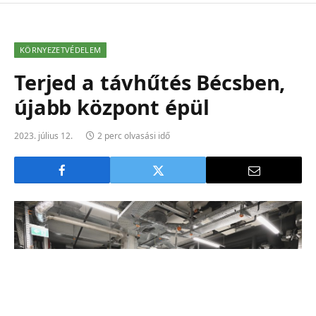
KÖRNYEZETVÉDELEM
Terjed a távhűtés Bécsben,
újabb központ épül
2023. július 12.
2 perc olvasási idő