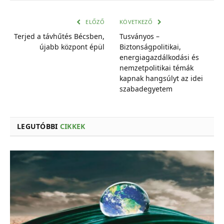
mail
cím
ELŐZŐ
KÖVETKEZŐ
Terjed a távhűtés Bécsben,
Tusványos –
újabb központ épül
Biztonságpolitikai,
energiagazdálkodási és
nemzetpolitikai témák
kapnak hangsúlyt az idei
szabadegyetem
LEGUTÓBBI
CIKKEK