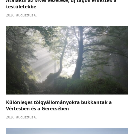
Átalakul az MVM vezetése, új tagok érkeztek a
testületekbe
2026. augusztus 6.
Különleges tölgyállományokra bukkantak a
Vértesben és a Gerecsében
2026. augusztus 6.