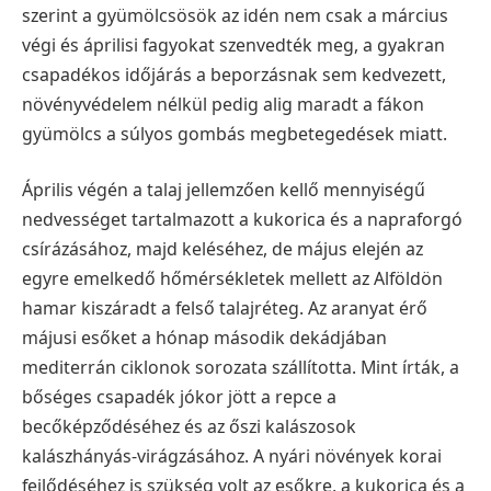
szerint a gyümölcsösök az idén nem csak a március
végi és áprilisi fagyokat szenvedték meg, a gyakran
csapadékos időjárás a beporzásnak sem kedvezett,
növényvédelem nélkül pedig alig maradt a fákon
gyümölcs a súlyos gombás megbetegedések miatt.
Április végén a talaj jellemzően kellő mennyiségű
nedvességet tartalmazott a kukorica és a napraforgó
csírázásához, majd keléséhez, de május elején az
egyre emelkedő hőmérsékletek mellett az Alföldön
hamar kiszáradt a felső talajréteg. Az aranyat érő
májusi esőket a hónap második dekádjában
mediterrán ciklonok sorozata szállította. Mint írták, a
bőséges csapadék jókor jött a repce a
becőképződéséhez és az őszi kalászosok
kalászhányás-virágzásához. A nyári növények korai
fejlődéséhez is szükség volt az esőkre, a kukorica és a