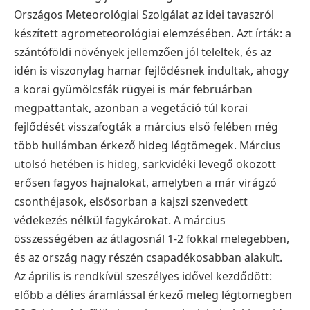
Országos Meteorológiai Szolgálat az idei tavaszról
készített agrometeorológiai elemzésében. Azt írták: a
szántóföldi növények jellemzően jól teleltek, és az
idén is viszonylag hamar fejlődésnek indultak, ahogy
a korai gyümölcsfák rügyei is már februárban
megpattantak, azonban a vegetáció túl korai
fejlődését visszafogták a március első felében még
több hullámban érkező hideg légtömegek. Március
utolsó hetében is hideg, sarkvidéki levegő okozott
erősen fagyos hajnalokat, amelyben a már virágzó
csonthéjasok, elsősorban a kajszi szenvedett
védekezés nélkül fagykárokat. A március
összességében az átlagosnál 1-2 fokkal melegebben,
és az ország nagy részén csapadékosabban alakult.
Az április is rendkívül szeszélyes idővel kezdődött:
előbb a délies áramlással érkező meleg légtömegben