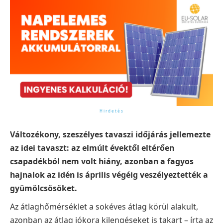
Változékony, szeszélyes tavaszi időjárás jellemezte
az idei tavaszt: az elmúlt évektől eltérően
csapadékból nem volt hiány, azonban a fagyos
hajnalok az idén is április végéig veszélyeztették a
gyümölcsösöket.
Az átlaghőmérséklet a sokéves átlag körül alakult,
azonban az átlag jókora kilengéseket is takart – írta az