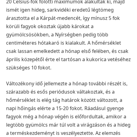
20 Celsius-fok fölötti maximumok alakultak ki, majd
ismét igen hideg, sarkvidéki eredetű légtömeg
árasztotta el a Kárpát-medencét, így mínusz 5 fok
körüli fagyok okoztak újabb károkat a
gyümölcsösökben, a Nyírségben pedig több
centiméteres hótakaró is kialakult. A hőmérséklet
csak lassan emelkedett a hónap első felében, és csak
április közepétől érte el tartósan a kukorica vetéséhez
szükséges 10 fokot.
Változékony idő jellemezte a hónap további részét is,
szárazabb és esős periódusok váltakoztak, és a
hőmérséklet is elég tág határok között változott, a
napi hőingás elérte a 15-20 fokot. Ráadásul gyenge
fagyok még a hónap végén is előfordultak, amikor a
legtöbb gyümölcs már túl volt a virágzáson és a hideg
a terméskezdeményt is veszélyeztette.
Az elemzés