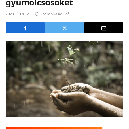
gyümölcsösöket
2023. július 12.
3 perc olvasási idő