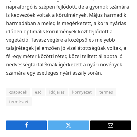
napraforgó is szépen fejlődött, de a gyomok számára
is kedvezőek voltak a körülmények.
Május harmadik
harmadában a meleg is megérkezett, a kora nyárias
időben optimális körülmények közt fejlődött a
vegetáció. Tavasz végére a középső és mélyebb
talajrétegek jellemzően jó vízellátottságúak voltak, a
fél-egy méter közötti réteg közel telített állapota jó
nedvességtartaléknak ígérkezett a nyári növények
számára egy esetleges nyári aszály során.
csapadék
eső
időjárás
környezet
termés
természet
Facebook
Twitter
E-