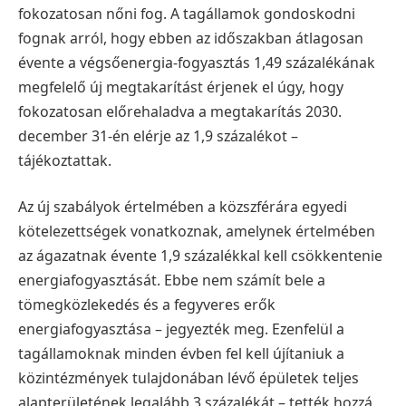
fokozatosan nőni fog. A tagállamok gondoskodni
fognak arról, hogy ebben az időszakban átlagosan
évente a végsőenergia-fogyasztás 1,49 százalékának
megfelelő új megtakarítást érjenek el úgy, hogy
fokozatosan előrehaladva a megtakarítás 2030.
december 31-én elérje az 1,9 százalékot –
tájékoztattak.
Az új szabályok értelmében a közszférára egyedi
kötelezettségek vonatkoznak, amelynek értelmében
az ágazatnak évente 1,9 százalékkal kell csökkentenie
energiafogyasztását. Ebbe nem számít bele a
tömegközlekedés és a fegyveres erők
energiafogyasztása – jegyezték meg. Ezenfelül a
tagállamoknak minden évben fel kell újítaniuk a
közintézmények tulajdonában lévő épületek teljes
alapterületének legalább 3 százalékát – tették hozzá.