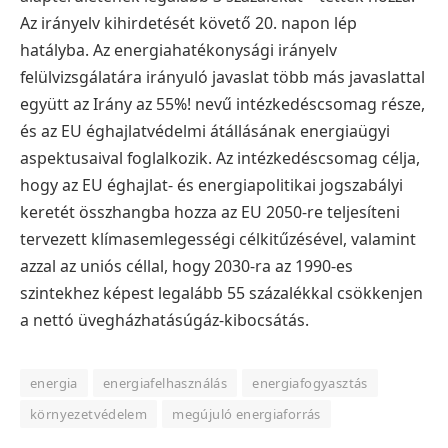
Az irányelv kihirdetését követő 20. napon lép
hatályba.
Az energiahatékonysági irányelv
felülvizsgálatára irányuló javaslat több más javaslattal
együtt az Irány az 55%! nevű intézkedéscsomag része,
és az EU éghajlatvédelmi átállásának energiaügyi
aspektusaival foglalkozik. Az intézkedéscsomag célja,
hogy az EU éghajlat- és energiapolitikai jogszabályi
keretét összhangba hozza az EU 2050-re teljesíteni
tervezett klímasemlegességi célkitűzésével, valamint
azzal az uniós céllal, hogy 2030-ra az 1990-es
szintekhez képest legalább 55 százalékkal csökkenjen
a nettó üvegházhatásúgáz-kibocsátás.
energia
energiafelhasználás
energiafogyasztás
környezetvédelem
megújuló energiaforrás