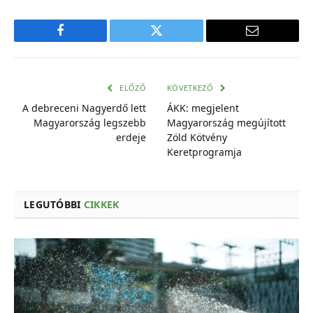
Facebook
Twitter
E-
mail
cím
ELŐZŐ
KÖVETKEZŐ
A debreceni Nagyerdő lett
ÁKK: megjelent
Magyarország legszebb
Magyarország megújított
erdeje
Zöld Kötvény
Keretprogramja
LEGUTÓBBI
CIKKEK