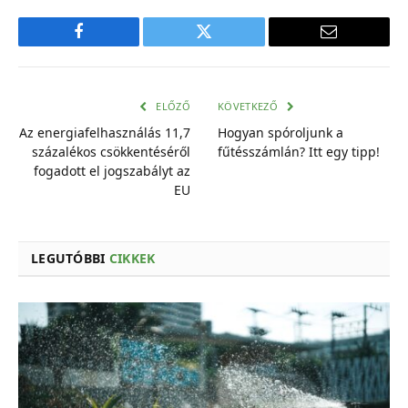
Facebook
Twitter
E-
mail
cím
ELŐZŐ
KÖVETKEZŐ
Az energiafelhasználás 11,7
Hogyan spóroljunk a
százalékos csökkentéséről
fűtésszámlán? Itt egy tipp!
fogadott el jogszabályt az
EU
LEGUTÓBBI
CIKKEK