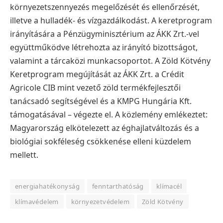
környezetszennyezés megelőzését és ellenőrzését,
illetve a hulladék- és vízgazdálkodást.
A keretprogram
irányítására a Pénzügyminisztérium az ÁKK Zrt.-vel
együttműködve létrehozta az irányító bizottságot,
valamint a tárcaközi munkacsoportot.
A Zöld Kötvény
Keretprogram megújítását az ÁKK Zrt. a Crédit
Agricole CIB mint vezető zöld termékfejlesztői
tanácsadó segítségével és a KMPG Hungária Kft.
támogatásával – végezte el.
A közlemény emlékeztet:
Magyarország elkötelezett az éghajlatváltozás és a
biológiai sokféleség csökkenése elleni küzdelem
mellett.
energiahatékonyság
fenntarthatóság
klímacél
klímavédelem
környezetvédelem
Zöld Kötvény