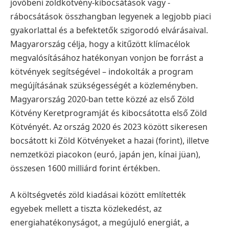
jövőbeni zöldkötvény-kibocsátások vagy -
rábocsátások összhangban legyenek a legjobb piaci
gyakorlattal és a befektetők szigorodó elvárásaival.
Magyarország célja, hogy a kitűzött klímacélok
megvalósításához hatékonyan vonjon be forrást a
kötvények segítségével – indokolták a program
megújításának szükségességét a közleményben.
Magyarország 2020-ban tette közzé az első Zöld
Kötvény Keretprogramját és kibocsátotta első Zöld
Kötvényét. Az ország 2020 és 2023 között sikeresen
bocsátott ki Zöld Kötvényeket a hazai (forint), illetve
nemzetközi piacokon (euró, japán jen, kínai jüan),
összesen 1600 milliárd forint értékben.
A költségvetés zöld kiadásai között említették
egyebek mellett a tiszta közlekedést, az
energiahatékonyságot, a megújuló energiát, a