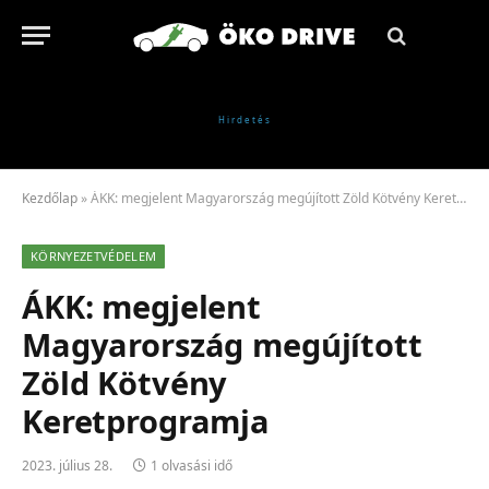
Kezdőlap
»
ÁKK: megjelent Magyarország megújított Zöld Kötvény Keretprogramja
KÖRNYEZETVÉDELEM
ÁKK: megjelent
Magyarország megújított
Zöld Kötvény
Keretprogramja
2023. július 28.
1 olvasási idő