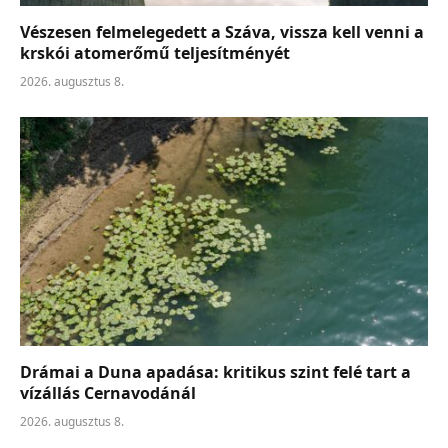
Vészesen felmelegedett a Száva, vissza kell venni a
krskói atomerőmű teljesítményét
2026. augusztus 8.
Drámai a Duna apadása: kritikus szint felé tart a
vízállás Cernavodánál
2026. augusztus 8.