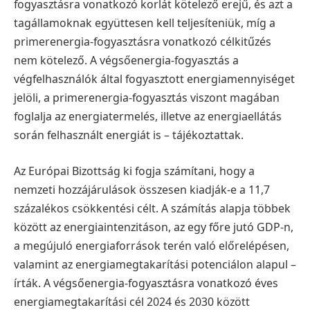
fogyasztásra vonatkozó korlát kötelező erejű, és azt a
tagállamoknak együttesen kell teljesíteniük, míg a
primerenergia-fogyasztásra vonatkozó célkitűzés
nem kötelező. A végsőenergia-fogyasztás a
végfelhasználók által fogyasztott energiamennyiséget
jelöli, a primerenergia-fogyasztás viszont magában
foglalja az energiatermelés, illetve az energiaellátás
során felhasznált energiát is – tájékoztattak.
Az Európai Bizottság ki fogja számítani, hogy a
nemzeti hozzájárulások összesen kiadják-e a 11,7
százalékos csökkentési célt. A számítás alapja többek
között az energiaintenzitáson, az egy főre jutó GDP-n,
a megújuló energiaforrások terén való előrelépésen,
valamint az energiamegtakarítási potenciálon alapul –
írták.
A végsőenergia-fogyasztásra vonatkozó éves
energiamegtakarítási cél 2024 és 2030 között