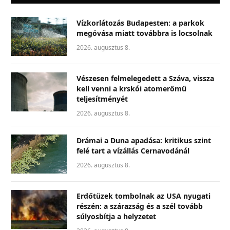
Vízkorlátozás Budapesten: a parkok
megóvása miatt továbbra is locsolnak
2026. augusztus 8.
Vészesen felmelegedett a Száva, vissza
kell venni a krskói atomerőmű
teljesítményét
2026. augusztus 8.
Drámai a Duna apadása: kritikus szint
felé tart a vízállás Cernavodánál
2026. augusztus 8.
Erdőtüzek tombolnak az USA nyugati
részén: a szárazság és a szél tovább
súlyosbítja a helyzetet