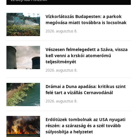
Vízkorlátozás Budapesten: a parkok
megóvása miatt továbbra is locsolnak
2026. augusztus 8.
Vészesen felmelegedett a Száva, vissza
kell venni a krskói atomerőmű
teljesítményét
2026. augusztus 8.
Drámai a Duna apadása: kritikus szint
felé tart a vízállás Cernavodánál
2026. augusztus 8.
Erdőtüzek tombolnak az USA nyugati
részén: a szárazság és a szél tovább
súlyosbítja a helyzetet