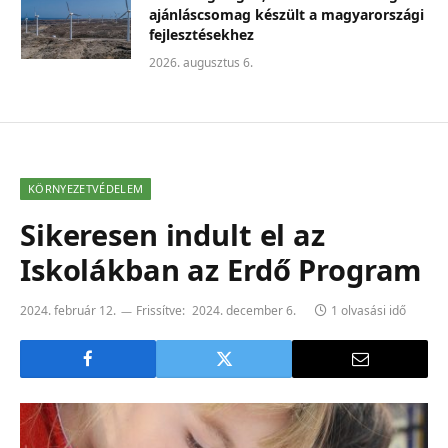
ajánláscsomag készült a magyarországi
fejlesztésekhez
2026. augusztus 6.
KÖRNYEZETVÉDELEM
Sikeresen indult el az
Iskolákban az Erdő Program
2024. február 12.
Frissítve:
2024. december 6.
1 olvasási idő