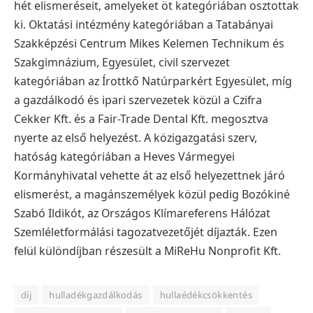
hét elismeréseit, amelyeket öt kategóriában osztottak
ki. Oktatási intézmény kategóriában a Tatabányai
Szakképzési Centrum Mikes Kelemen Technikum és
Szakgimnázium, Egyesület, civil szervezet
kategóriában az Írottkő Natúrparkért Egyesület, míg
a gazdálkodó és ipari szervezetek közül a Czifra
Cekker Kft. és a Fair-Trade Dental Kft. megosztva
nyerte az első helyezést. A közigazgatási szerv,
hatóság kategóriában a Heves Vármegyei
Kormányhivatal vehette át az első helyezettnek járó
elismerést, a magánszemélyek közül pedig Bozókiné
Szabó Ildikót, az Országos Klímareferens Hálózat
Szemléletformálási tagozatvezetőjét díjazták. Ezen
felül különdíjban részesült a MiReHu Nonprofit Kft.
díj
hulladékgazdálkodás
hullaédékcsökkentés