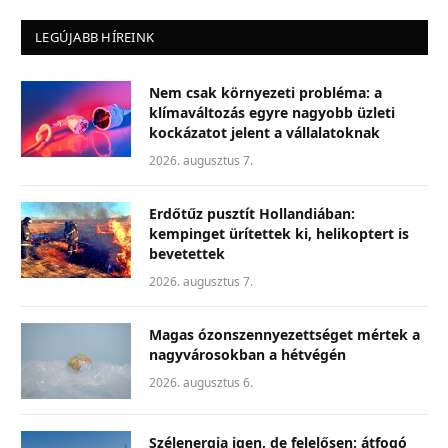
LEGÚJABB HÍREINK
Nem csak környezeti probléma: a
klímaváltozás egyre nagyobb üzleti
kockázatot jelent a vállalatoknak
2026. augusztus 7.
Erdőtűz pusztít Hollandiában:
kempinget ürítettek ki, helikoptert is
bevetettek
2026. augusztus 7.
Magas ózonszennyezettséget mértek a
nagyvárosokban a hétvégén
2026. augusztus 6.
Szélenergia igen, de felelősen: átfogó