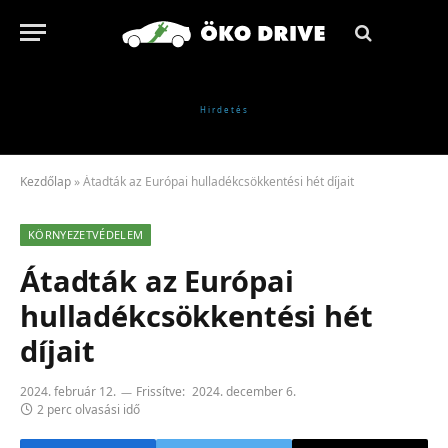
Kezdőlap
»
Átadták az Európai hulladékcsökkentési hét díjait
KÖRNYEZETVÉDELEM
Átadták az Európai
hulladékcsökkentési hét
díjait
2024. február 12.
Frissítve:
2024. december 6.
2 perc olvasási idő