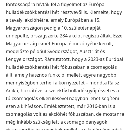
fontosságára hívták fel a figyelmet az Európai
hulladékcsökkentési hét résztvevői is. Kiemelte, hogy
a tavalyi akcióhétre, amely Európában a 15.,
Magyarországon pedig a 10. születésnapját
ünnepelte, országszerte 284 akciót regisztráltak. Ezzel
Magyarország ismét Európa élmezőnyébe került,
megelőzte például Svédországot, Ausztriát és
Lengyelországot. Rámutatott, hogy a 2023-as Európai
hulladékcsökkentési hét fókuszában a csomagolás
állt, amely hasznos funkciói mellett egyre nagyobb
mennyiségben terheli a környezetet – mondta Raisz
Anikó, hozzátéve: a szelektív hulladékgyűjtéssel és a
túlcsomagolás elkerülésével nagyban lehet segíteni
ezen a kihíváson.
Emlékeztetett, már 2016-ban is a
csomagolás volt az akcióhét fókuszában, de mostanra
még inkább szükség lett a csomagolóanyagok
visszaszorítására egyebek mellett a világjárvány miatt