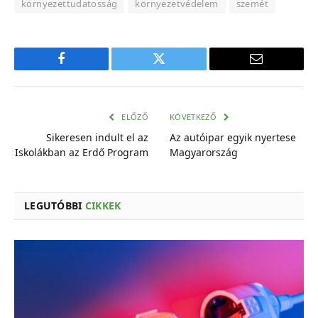
környezettudatosság
környezetvédelem
szemét
Facebook
Twitter
E-
mail
cím
ELŐZŐ
KÖVETKEZŐ
Sikeresen indult el az
Az autóipar egyik nyertese
Iskolákban az Erdő Program
Magyarország
LEGUTÓBBI
CIKKEK