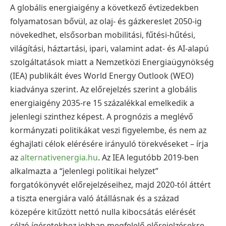
A globális energiaigény a következő évtizedekben
folyamatosan bővül, az olaj- és gázkereslet 2050-ig
növekedhet, elsősorban mobilitási, fűtési-hűtési,
világítási, háztartási, ipari, valamint adat- és AI-alapú
szolgáltatások miatt a Nemzetközi Energiaügynökség
(IEA) publikált éves World Energy Outlook (WEO)
kiadványa szerint. Az előrejelzés szerint a globális
energiaigény 2035-re 15 százalékkal emelkedik a
jelenlegi szinthez képest. A prognózis a meglévő
kormányzati politikákat veszi figyelembe, és nem az
éghajlati célok elérésére irányuló törekvéseket – írja
az
alternativenergia.hu
. Az IEA legutóbb 2019-ben
alkalmazta a “jelenlegi politikai helyzet”
forgatókönyvét előrejelzéseihez, majd 2020-tól áttért
a tiszta energiára való átállásnak és a század
közepére kitűzött nettó nulla kibocsátás elérését
célzó ígéretekhez jobban megfelelő előrejelzésekre.