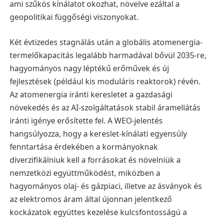
ami szűkös kínálatot okozhat, növelve ezáltal a
geopolitikai függőségi viszonyokat.
Két évtizedes stagnálás után a globális atomenergia-
termelőkapacitás legalább harmadával bővül 2035-re,
hagyományos nagy léptékű erőművek és új
fejlesztések (például kis moduláris reaktorok) révén.
Az atomenergia iránti keresletet a gazdasági
növekedés és az AI-szolgáltatások stabil áramellátás
iránti igénye erősítette fel. A WEO-jelentés
hangsúlyozza, hogy a kereslet-kínálati egyensúly
fenntartása érdekében a kormányoknak
diverzifikálniuk kell a forrásokat és növelniük a
nemzetközi együttműködést, miközben a
hagyományos olaj- és gázpiaci, illetve az ásványok és
az elektromos áram által újonnan jelentkező
kockázatok együttes kezelése kulcsfontosságú a