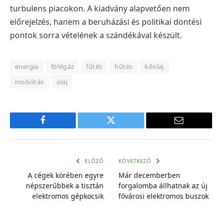
turbulens piacokon. A kiadvány alapvetően nem
előrejelzés, hanem a beruházási és politikai döntési
pontok sorra vételének a szándékával készült.
energia
földgáz
fűtés
hűtés
kőolaj
mobilitás
olaj
Facebook
Twitter
E-
mail
cím
ELŐZŐ
KÖVETKEZŐ
A cégek körében egyre
Már decemberben
népszerűbbek a tisztán
forgalomba állhatnak az új
elektromos gépkocsik
fővárosi elektromos buszok