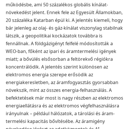
működésbe, ami 50 százalékos globális kínálat-
növekedést jelent. Ennek fele az Egyesült Államokban,
20 százaléka Katarban épül ki. A jelentés kiemeli, hogy
bár jelenleg az olaj- és gáz-kínálat viszonylag stabilnak
látszik, a geopolitikai kockázatok továbbra is
fennállnak. A földgázigényt felfelé módosították a
WEO-ban, főként az ipari és áramtermelési igények
miatt; a bővülés elsősorban a feltörekvő régiókra
koncentrálódik. A jelentés szerint különösen az
elektromos energia szerepe erősödik az
energiakeresletben, az áramfogyasztás gyorsabban
növekszik, mint az összes energia-felhasználás. A
befektetések már most is nagy részben az elektromos
energiaellátásra és az elektromos végfelhasználásra
irányulnak – például hálózatok, a tárolási és áram-
termelési kapacitás bővítésébe. Az áramigény
növekedése jórészt az adatközpontok és AI-