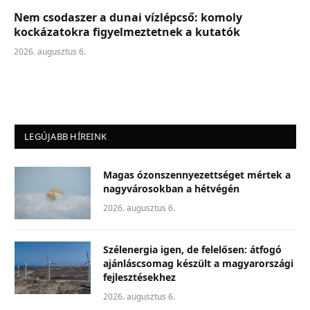
Nem csodaszer a dunai vízlépcső: komoly
kockázatokra figyelmeztetnek a kutatók
2026. augusztus 6.
LEGÚJABB HÍREINK
Magas ózonszennyezettséget mértek a
nagyvárosokban a hétvégén
2026. augusztus 6.
Szélenergia igen, de felelősen: átfogó
ajánláscsomag készült a magyarországi
fejlesztésekhez
2026. augusztus 6.