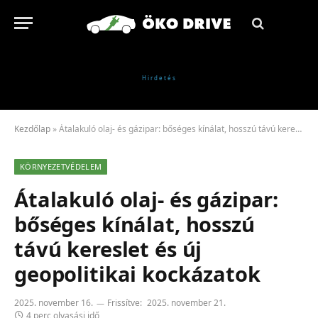
Kezdőlap
»
Átalakuló olaj- és gázipar: bőséges kínálat, hosszú távú kereslet és új geopolitikai kockázatok
KÖRNYEZETVÉDELEM
Átalakuló olaj- és gázipar:
bőséges kínálat, hosszú
távú kereslet és új
geopolitikai kockázatok
2025. november 16.
Frissítve:
2025. november 21.
4 perc olvasási idő