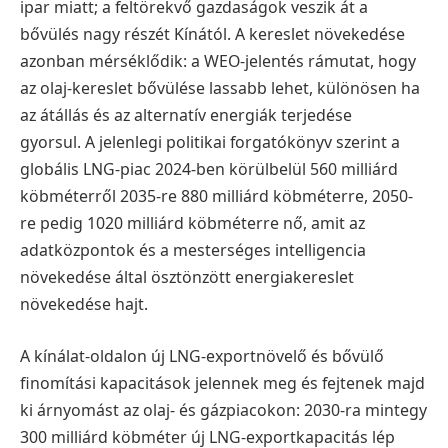
ipar miatt; a feltörekvő gazdaságok veszik át a
bővülés nagy részét Kínától. A kereslet növekedése
azonban mérséklődik: a WEO-jelentés rámutat, hogy
az olaj-kereslet bővülése lassabb lehet, különösen ha
az átállás és az alternatív energiák terjedése
gyorsul. A jelenlegi politikai forgatókönyv szerint a
globális LNG-piac 2024-ben körülbelül 560 milliárd
köbméterről 2035-re 880 milliárd köbméterre, 2050-
re pedig 1020 milliárd köbméterre nő, amit az
adatközpontok és a mesterséges intelligencia
növekedése által ösztönzött energiakereslet
növekedése hajt.
A kínálat-oldalon új LNG-exportnövelő és bővülő
finomítási kapacitások jelennek meg és fejtenek majd
ki árnyomást az olaj- és gázpiacokon: 2030-ra mintegy
300 milliárd köbméter új LNG-exportkapacitás lép