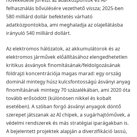
felhasználás bővülésére vezethető vissza; 2025-ben
580 milliárd dollár befektetés várható
adatközpontokba, ami meghaladja az olajellátásba
irányuló 540 milliárd dollárt.
Az elektromos hálózatok, az akkumulátorok és az
elektromos járművek előállításához elengedhetetlen
kritikus ásványok finomításának/feldolgozásának
földrajzi koncentrációja magas marad: egy ország
dominál mintegy húsz kulcsfontosságú ásványi anyag
finomításának mintegy 70 százalékában, ami 2020 óta
tovább erősödött (különösen nikkel és kobalt
esetében). A szóban forgó ásványi anyagok döntő
szerepet játszanak az AI chipek, a sugárhajtóművek, a
védelmi rendszerek és más stratégiai iparágakban is.
A bejelentett projektek alapján a diverzifikáció lassú,