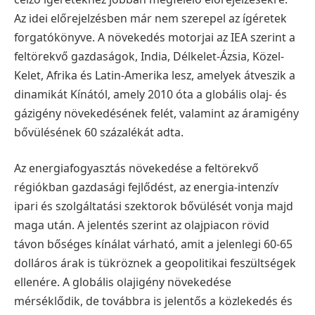
Az idei előrejelzésben már nem szerepel az ígéretek
forgatókönyve. A növekedés motorjai az IEA szerint a
feltörekvő gazdaságok, India, Délkelet-Ázsia, Közel-
Kelet, Afrika és Latin-Amerika lesz, amelyek átveszik a
dinamikát Kínától, amely 2010 óta a globális olaj- és
gázigény növekedésének felét, valamint az áramigény
bővülésének 60 százalékát adta.
Az energiafogyasztás növekedése a feltörekvő
régiókban gazdasági fejlődést, az energia-intenzív
ipari és szolgáltatási szektorok bővülését vonja majd
maga után. A jelentés szerint az olajpiacon rövid
távon bőséges kínálat várható, amit a jelenlegi 60-65
dolláros árak is tükröznek a geopolitikai feszültségek
ellenére. A globális olajigény növekedése
mérséklődik, de továbbra is jelentős a közlekedés és