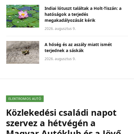
Indiai lótuszt találtak a Holt-Tiszán: a
hatóságok a terjedés
megakadályozását kérik
2026. augusztus 9.
A hőség és az aszály miatt ismét
terjednek a sáskák
2026. augusztus 9.
ELEKTROMOS AUTÓ
Közlekedési családi napot
szervez a hétvégén a
Magyar Autóklub és a Jövő