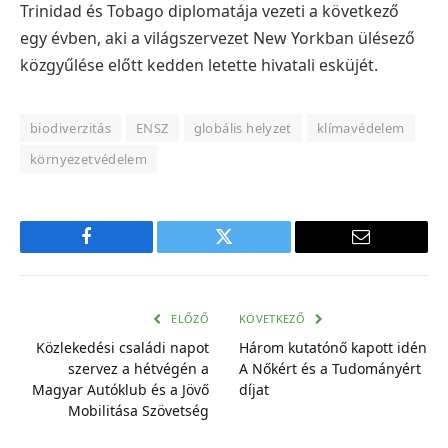
Trinidad és Tobago diplomatája vezeti a következő
egy évben, aki a világszervezet New Yorkban ülésező
közgyűlése előtt kedden letette hivatali esküjét.
biodiverzitás
ENSZ
globális helyzet
klímavédelem
környezetvédelem
Facebook
Twitter
E-
mail
cím
ELŐZŐ
KÖVETKEZŐ
Közlekedési családi napot
Három kutatónő kapott idén
szervez a hétvégén a
A Nőkért és a Tudományért
Magyar Autóklub és a Jövő
díjat
Mobilitása Szövetség