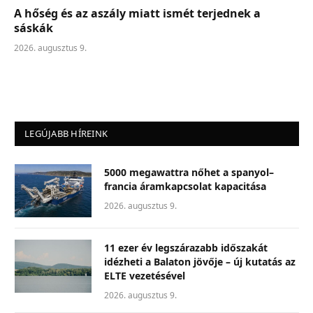
A hőség és az aszály miatt ismét terjednek a
sáskák
2026. augusztus 9.
LEGÚJABB HÍREINK
5000 megawattra nőhet a spanyol–
francia áramkapcsolat kapacitása
2026. augusztus 9.
11 ezer év legszárazabb időszakát
idézheti a Balaton jövője – új kutatás az
ELTE vezetésével
2026. augusztus 9.