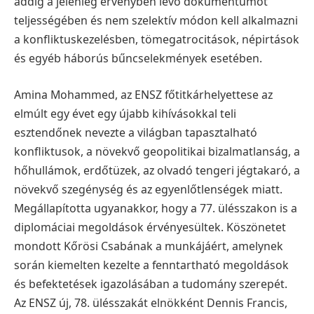
addig a jelenleg érvényben lévő dokumentumot
teljességében és nem szelektív módon kell alkalmazni
a konfliktuskezelésben, tömegatrocitások, népirtások
és egyéb háborús bűncselekmények esetében.
Amina Mohammed, az ENSZ főtitkárhelyettese az
elmúlt egy évet egy újabb kihívásokkal teli
esztendőnek nevezte a világban tapasztalható
konfliktusok, a növekvő geopolitikai bizalmatlanság, a
hőhullámok, erdőtüzek, az olvadó tengeri jégtakaró, a
növekvő szegénység és az egyenlőtlenségek miatt.
Megállapította ugyanakkor, hogy a 77. ülésszakon is a
diplomáciai megoldások érvényesültek. Köszönetet
mondott Kőrösi Csabának a munkájáért, amelynek
során kiemelten kezelte a fenntartható megoldások
és befektetések igazolásában a tudomány szerepét.
Az ENSZ új, 78. ülésszakát elnökként Dennis Francis,