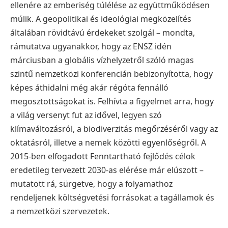
ellenére az emberiség túlélése az együttműködésen
múlik. A geopolitikai és ideológiai megközelítés
általában rövidtávú érdekeket szolgál – mondta,
rámutatva ugyanakkor, hogy az ENSZ idén
márciusban a globális vízhelyzetről szóló magas
szintű nemzetközi konferencián bebizonyította, hogy
képes áthidalni még akár régóta fennálló
megosztottságokat is.
Felhívta a figyelmet arra, hogy
a világ versenyt fut az idővel, legyen szó
klímaváltozásról, a biodiverzitás megőrzéséről vagy az
oktatásról, illetve a nemek közötti egyenlőségről. A
2015-ben elfogadott Fenntartható fejlődés célok
eredetileg tervezett 2030-as elérése már elúszott –
mutatott rá, sürgetve, hogy a folyamathoz
rendeljenek költségvetési forrásokat a tagállamok és
a nemzetközi szervezetek.