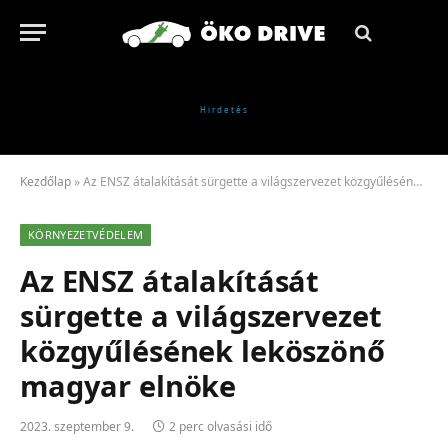
Kezdőlap
»
Az ENSZ átalakítását sürgette a világszervezet közgyűlésének leköszönő magyar elnöke
KÖRNYEZETVÉDELEM
Az ENSZ átalakítását
sürgette a világszervezet
közgyűlésének leköszönő
magyar elnöke
2023. szeptember 9.
2 perc olvasási idő