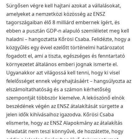
Sürgősen végre kell hajtani azokat a vállalásokat,
amelyeket a nemzetközi közösség az ENSZ
tagországaiban élő 8 milliárd embernek ígért, és
ebben a pusztán GDP-n alapuló szemléletet meg kell
haladni – hangoztatta Kőrösi Csaba. Felidézte, hogy a
közgyűlés egy évvel ezelőtt történelmi határozatot
fogadott el, ami a tiszta, egészséges és fenntartató
környezetet általános emberi jognak ismerte el.
Ugyanakkor azt világossá kell tenni, hogy ki visel
felelősséget ennek végrehajtásáért – hangsúlyozta az
elszámoltathatóság és a számon kérhetőség
szempontját többször kiemelve.
A leköszönő elnök
beszédének végén az ENSZ átalakítását sürgette a
jelen idők kihívásaihoz igazodva. Kőrösi Csaba
elismerte, hogy az ENSZ Alapokmány az átalakítás
feladatát nem teszi könnyűvé, de hozzátette, hogy