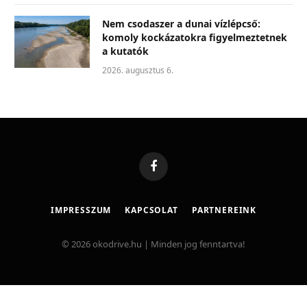
Nem csodaszer a dunai vízlépcső:
komoly kockázatokra figyelmeztetnek
a kutatók
2026. augusztus 6.
Facebook
IMPRESSZUM
KAPCSOLAT
PARTNEREINK
© 2026 okodrive.hu | Minden jog fenntartva!