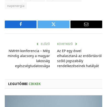
napenergia
Facebook
Twitter
E-
mail
cím
ELŐZŐ
KÖVETKEZŐ
NMHH-konferencia – Még
Az EP egy évvel
mindig alacsony a magyar
elhalasztaná az erdőirtásról
lakosság
szóló jogszabály
egészségtudatossága
rendelkezéseinek hatályát
LEGUTÓBBI
CIKKEK