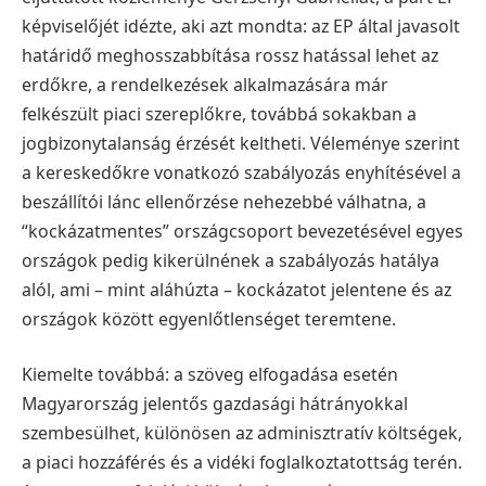
képviselőjét idézte, aki azt mondta: az EP által javasolt
határidő meghosszabbítása rossz hatással lehet az
erdőkre, a rendelkezések alkalmazására már
felkészült piaci szereplőkre, továbbá sokakban a
jogbizonytalanság érzését keltheti. Véleménye szerint
a kereskedőkre vonatkozó szabályozás enyhítésével a
beszállítói lánc ellenőrzése nehezebbé válhatna, a
“kockázatmentes” országcsoport bevezetésével egyes
országok pedig kikerülnének a szabályozás hatálya
alól, ami – mint aláhúzta – kockázatot jelentene és az
országok között egyenlőtlenséget teremtene.
Kiemelte továbbá: a szöveg elfogadása esetén
Magyarország jelentős gazdasági hátrányokkal
szembesülhet, különösen az adminisztratív költségek,
a piaci hozzáférés és a vidéki foglalkoztatottság terén.