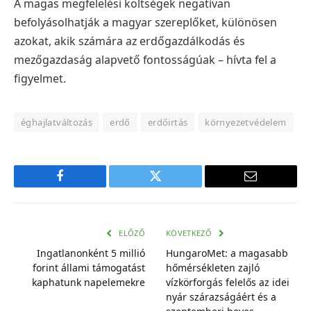
A magas megfelelési költségek negatívan
befolyásolhatják a magyar szereplőket, különösen
azokat, akik számára az erdőgazdálkodás és
mezőgazdaság alapvető fontosságúak – hívta fel a
figyelmet.
éghajlatváltozás
erdő
erdőirtás
környezetvédelem
Facebook
Twitter
E-
mail
cím
ELŐZŐ
KÖVETKEZŐ
Ingatlanonként 5 millió
HungaroMet: a magasabb
forint állami támogatást
hőmérsékleten zajló
kaphatunk napelemekre
vízkörforgás felelős az idei
nyár szárazságáért és a