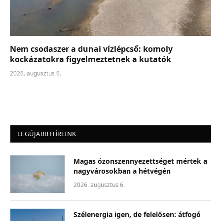
Nem csodaszer a dunai vízlépcső: komoly
kockázatokra figyelmeztetnek a kutatók
2026. augusztus 6.
LEGÚJABB HÍREINK
Magas ózonszennyezettséget mértek a
nagyvárosokban a hétvégén
2026. augusztus 6.
Szélenergia igen, de felelősen: átfogó