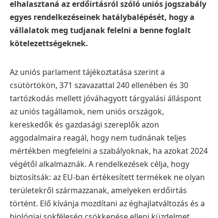
elhalasztaná az erdőirtásról szóló uniós jogszabály
egyes rendelkezéseinek hatálybalépését, hogy a
vállalatok meg tudjanak felelni a benne foglalt
kötelezettségeknek.
Az uniós parlament tájékoztatása szerint a
csütörtökön, 371 szavazattal 240 ellenében és 30
tartózkodás mellett jóváhagyott tárgyalási álláspont
az uniós tagállamok, nem uniós országok,
kereskedők és gazdasági szereplők azon
aggodalmaira reagál, hogy nem tudnának teljes
mértékben megfelelni a szabályoknak, ha azokat 2024
végétől alkalmaznák. A rendelkezések célja, hogy
biztosítsák: az EU-ban értékesített termékek ne olyan
területekről származzanak, amelyeken erdőirtás
történt. Elő kívánja mozdítani az éghajlatváltozás és a
biológiai sokféleség csökkenése elleni küzdelmet