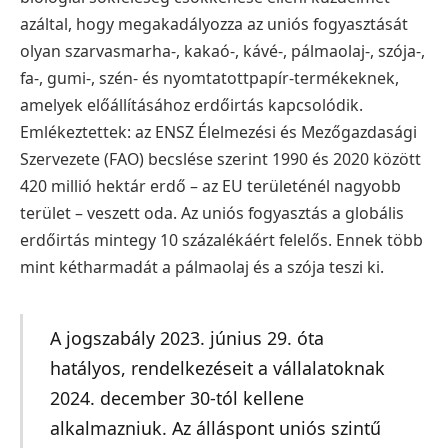
azáltal, hogy megakadályozza az uniós fogyasztását
olyan szarvasmarha-, kakaó-, kávé-, pálmaolaj-, szója-,
fa-, gumi-, szén- és nyomtatottpapír-termékeknek,
amelyek előállításához erdőirtás kapcsolódik.
Emlékeztettek: az ENSZ Élelmezési és Mezőgazdasági
Szervezete (FAO) becslése szerint 1990 és 2020 között
420 millió hektár erdő – az EU területénél nagyobb
terület – veszett oda. Az uniós fogyasztás a globális
erdőirtás mintegy 10 százalékáért felelős. Ennek több
mint kétharmadát a pálmaolaj és a szója teszi ki.
A jogszabály 2023. június 29. óta
hatályos, rendelkezéseit a vállalatoknak
2024. december 30-tól kellene
alkalmazniuk. Az álláspont uniós szintű