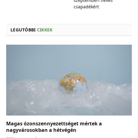
szeptemberi heves
csapadékért
LEGUTÓBBI
CIKKEK
Magas ózonszennyezettséget mértek a
nagyvárosokban a hétvégén