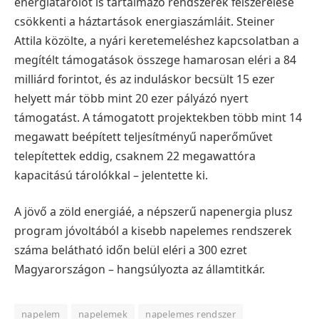
energiatárolót is tartalmazó rendszerek felszerelése
csökkenti a háztartások energiaszámláit. Steiner
Attila közölte, a nyári keretemeléshez kapcsolatban a
megítélt támogatások összege hamarosan eléri a 84
milliárd forintot, és az induláskor becsült 15 ezer
helyett már több mint 20 ezer pályázó nyert
támogatást. A támogatott projektekben több mint 14
megawatt beépített teljesítményű naperőművet
telepítettek eddig, csaknem 22 megawattóra
kapacitású tárolókkal – jelentette ki.
A jövő a zöld energiáé, a népszerű napenergia plusz
program jóvoltából a kisebb napelemes rendszerek
száma belátható időn belül eléri a 300 ezret
Magyarországon – hangsúlyozta az államtitkár.
napelem
napelemek
napelemes rendszer