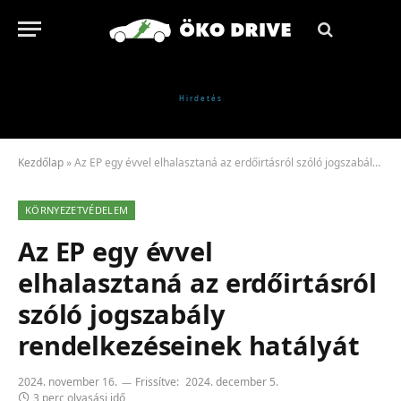
Kezdőlap
»
Az EP egy évvel elhalasztaná az erdőirtásról szóló jogszabály rendelkezéseinek hatályát
KÖRNYEZETVÉDELEM
Az EP egy évvel
elhalasztaná az erdőirtásról
szóló jogszabály
rendelkezéseinek hatályát
2024. november 16.
Frissítve:
2024. december 5.
3 perc olvasási idő