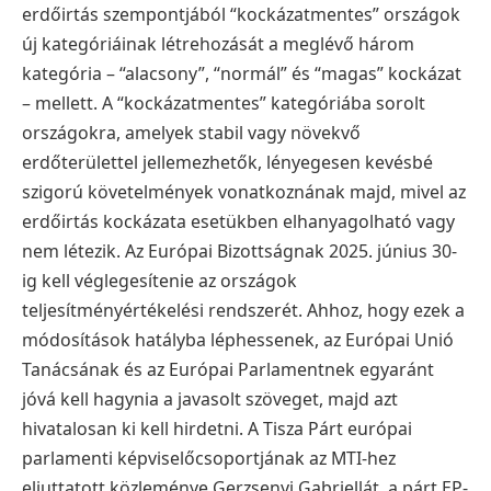
erdőirtás szempontjából “kockázatmentes” országok
új kategóriáinak létrehozását a meglévő három
kategória – “alacsony”, “normál” és “magas” kockázat
– mellett. A “kockázatmentes” kategóriába sorolt
országokra, amelyek stabil vagy növekvő
erdőterülettel jellemezhetők, lényegesen kevésbé
szigorú követelmények vonatkoznának majd, mivel az
erdőirtás kockázata esetükben elhanyagolható vagy
nem létezik. Az Európai Bizottságnak 2025. június 30-
ig kell véglegesítenie az országok
teljesítményértékelési rendszerét. Ahhoz, hogy ezek a
módosítások hatályba léphessenek, az Európai Unió
Tanácsának és az Európai Parlamentnek egyaránt
jóvá kell hagynia a javasolt szöveget, majd azt
hivatalosan ki kell hirdetni. A Tisza Párt európai
parlamenti képviselőcsoportjának az MTI-hez
eljuttatott közleménye Gerzsenyi Gabriellát, a párt EP-