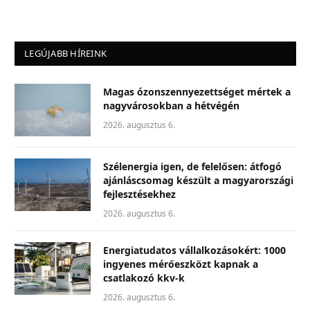
LEGÚJABB HÍREINK
Magas ózonszennyezettséget mértek a
nagyvárosokban a hétvégén
2026. augusztus 6.
Szélenergia igen, de felelősen: átfogó
ajánláscsomag készült a magyarországi
fejlesztésekhez
2026. augusztus 6.
Energiatudatos vállalkozásokért: 1000
ingyenes mérőeszközt kapnak a
csatlakozó kkv-k
2026. augusztus 6.