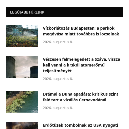
LEGÚJABB HÍREINK
Vízkorlátozás Budapesten: a parkok
megóvása miatt továbbra is locsolnak
2026. augusztus 8.
Vészesen felmelegedett a Száva, vissza
kell venni a krskói atomerőmű
teljesítményét
2026. augusztus 8.
Drámai a Duna apadása: kritikus szint
felé tart a vízállás Cernavodánál
2026. augusztus 8.
Erdőtüzek tombolnak az USA nyugati