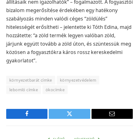
állításaik nem igazolhatók” – fogalmazott.
A fogyasztói
bizalom megerősítése érdekében egy hatékony
szabályozás minden valódi céges “zöldülés”
hitelességét erősítheti – jelentette ki Tóth Edina, majd
hozzátette: “a zöld termék legyen valóban zöld,
járjunk együtt tovább a zöld úton, és szüntessük meg
közösen a fogyasztókra káros rossz kereskedelmi
gyakorlatot”.
környezetbarát címke
környezetvédelem
lebomló címke
ökocímke
Facebook
Twitter
E-
mail
cím