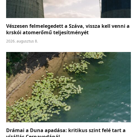
Vészesen felmelegedett a Száva, vissza kell venni a
krskói atomerőmű teljesítményét
2026. augusztus 8.
Drámai a Duna apadása: kritikus szint felé tart a
vízállás Cernavodánál