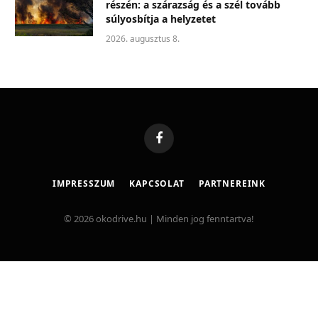
részén: a szárazság és a szél tovább
súlyosbítja a helyzetet
2026. augusztus 8.
Facebook
IMPRESSZUM
KAPCSOLAT
PARTNEREINK
© 2026 okodrive.hu | Minden jog fenntartva!