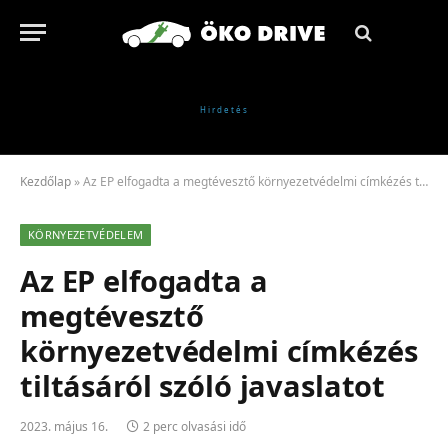
Kezdőlap
»
Az EP elfogadta a megtévesztő környezetvédelmi címkézés tiltásáról szóló javaslatot
KÖRNYEZETVÉDELEM
Az EP elfogadta a
megtévesztő
környezetvédelmi címkézés
tiltásáról szóló javaslatot
2023. május 16.
2 perc olvasási idő