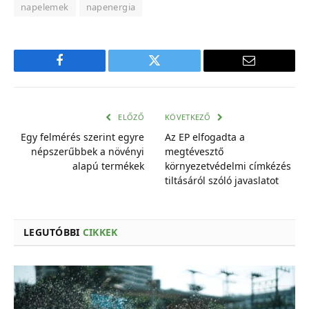
napelemek
napenergia
Facebook
Twitter
E-
mail
cím
ELŐZŐ
KÖVETKEZŐ
Egy felmérés szerint egyre
Az EP elfogadta a
népszerűbbek a növényi
megtévesztő
alapú termékek
környezetvédelmi címkézés
tiltásáról szóló javaslatot
LEGUTÓBBI
CIKKEK