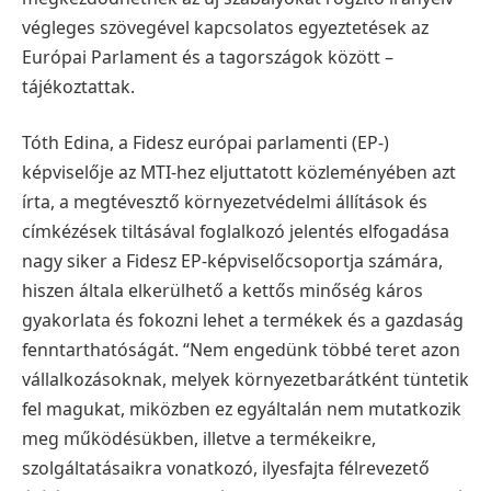
végleges szövegével kapcsolatos egyeztetések az
Európai Parlament és a tagországok között –
tájékoztattak.
Tóth Edina, a Fidesz európai parlamenti (EP-)
képviselője az MTI-hez eljuttatott közleményében azt
írta, a megtévesztő környezetvédelmi állítások és
címkézések tiltásával foglalkozó jelentés elfogadása
nagy siker a Fidesz EP-képviselőcsoportja számára,
hiszen általa elkerülhető a kettős minőség káros
gyakorlata és fokozni lehet a termékek és a gazdaság
fenntarthatóságát.
“Nem engedünk többé teret azon
vállalkozásoknak, melyek környezetbarátként tüntetik
fel magukat, miközben ez egyáltalán nem mutatkozik
meg működésükben, illetve a termékeikre,
szolgáltatásaikra vonatkozó, ilyesfajta félrevezető