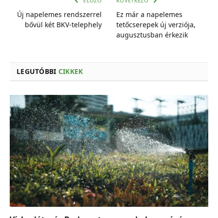
ELŐZŐ
KÖVETKEZŐ
Új napelemes rendszerrel
Ez már a napelemes
bővül két BKV-telephely
tetőcserepek új verziója,
augusztusban érkezik
LEGUTÓBBI
CIKKEK