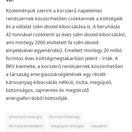
Közleményük szerint a korszerű napelemes
rendszernek köszönhetően csökkennek a költségeik
és a vállalat szén-dioxid-kibocsátása is. A beruházás
42 tonnával csökkenti az éves szén-dioxid-kibocsátást,
ami mintegy 2000 elültetett fa szén-dioxid-
elnyelésével egyenértékű. Emellett mintegy 20 millió
forintos éves költségmegtakarítást jelent – írták. A
BKV kiemelte, a korszerű rendszernek köszönhetően
a társaság energiaszükségletének egy részét
károsanyag-kibocsátás nélküli, tiszta, megújuló,
biztonságos, zajmentes és megtérülő
energiaforrásból biztosítják.
alternatív energia
fenntarthatóság
környezetvédelem
megújuló energia
napelem