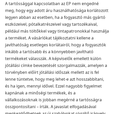
A tartóssággal kapcsolatban az EP nem engedné
meg, hogy egy adott áru használhatósága korlátozott
legyen abban az esetben, ha a fogyasztó más gyártó
eszközeivel, pótalkatrészeivel vagy tartozékaival,
például más töltőkkel vagy tintapatronokkal használja
a terméket. A vásárlókat tájékoztatni kellene a
javíthatóság esetleges korlátairól, hogy a fogyasztók
inkább a tartósabb és a könnyebben javítható
termékeket válasszák. A képviselők emellett külön
jótállási címke bevezetését szorgalmazzák, amelyen a
törvényben előírt jótállási időszak mellett az is fel
lenne tüntetve, hogy meg lehet-e azt hosszabbítani,
és ha igen, mennyi idővel. Ezzel nagyobb figyelmet
kapnának a minőségi termékek, és a
vállalkozásoknak is jobban megérné a tartósságra
összpontosítani – írták.
A javaslat elfogadásával
megkezdődhetnek az új szabályokat rögzítő irányelv