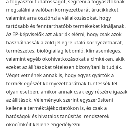
a fogyasztói tudatosságot, segíteni a fogyasztóknak
megtalálni a valóban környezetbarát árucikkeket,
valamint arra ösztönzi a vállalkozásokat, hogy
tartósabb és fenntarthatóbb termékeket kínáljanak.
Az EP-képviselők azt akarják elérni, hogy csak azok
használhassák a zöld jellegre utaló környezetbarát,
természetes, biológiailag lebomló, klímasemleges,
valamint egyéb ökohivatkozásokat a címkéken, akik
ezeket az állításokat tételesen bizonyítani is tudják.
Véget vetnének annak is, hogy egyes gyártók a
termék egészét környezetbarátnak tüntessék fel
olyan esetben, amikor annak csak egy részére igazak
az állítások. Véleményük szerint egyszerűsíteni
kellene a terméktájékoztatókon is, és csak a
hatóságok és hivatalos tanúsítási rendszerek
ökocímkéit kellene engedélyezni.