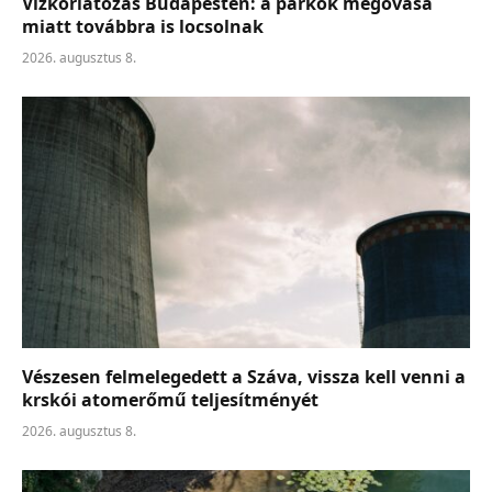
Vízkorlátozás Budapesten: a parkok megóvása
miatt továbbra is locsolnak
2026. augusztus 8.
Vészesen felmelegedett a Száva, vissza kell venni a
krskói atomerőmű teljesítményét
2026. augusztus 8.