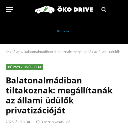
Kezdőlap
»
Balatonalmádiban tiltakoznak: megállítanák az állami üdülők privatizációját
KÖRNYEZETVÉDELEM
Balatonalmádiban
tiltakoznak: megállítanák
az állami üdülők
privatizációját
2026. április 30.
3 perc olvasási idő