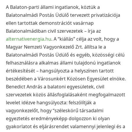
A Balaton-parti állami ingatlanok, köztük a
Balatonalmádi Postás Üdülő tervezett privatizációja
ellen tartottak demonstrációt vasárnap
Balatonalmádiban civil szervezetek – írja az
alternativenergia.hu
. A “kiállás” célja az volt, hogy a
Magyar Nemzeti Vagyonkezelő Zrt. állítsa le a
Balatonalmádi Postás Üdülő és egyéb, közösségi célú
felhasználásra alkalmas állami tulajdonú ingatlanok
értékesítését – hangsúlyozta a helyszínen tartott
beszédében a Városunkért Közösen Egyesület elnöke.
Benedict András a balatoni egyesületek, civil
szervezetek közös állásfoglalásaként megfogalmazott
levelet idézve hangsúlyozta: felszólítják a
vagyonkezelőt, hogy “széleskörű társadalmi
egyeztetés eredményeképp dolgozzon ki olyan
gyakorlatot és eljárásrendet valamennyi jelenlegi és a