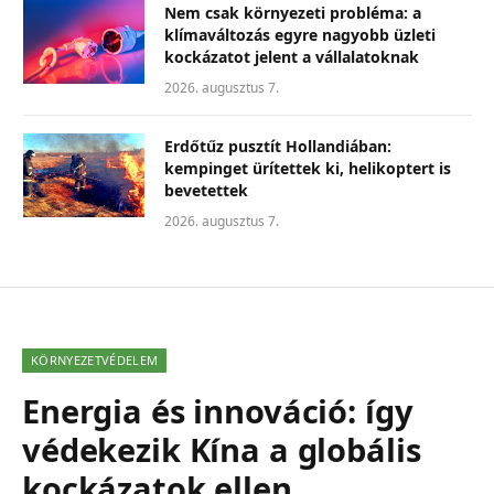
Nem csak környezeti probléma: a
klímaváltozás egyre nagyobb üzleti
kockázatot jelent a vállalatoknak
2026. augusztus 7.
Erdőtűz pusztít Hollandiában:
kempinget ürítettek ki, helikoptert is
bevetettek
2026. augusztus 7.
KÖRNYEZETVÉDELEM
Energia és innováció: így
védekezik Kína a globális
kockázatok ellen