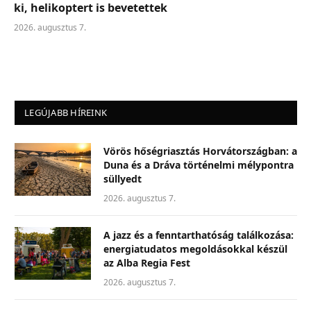
ki, helikoptert is bevetettek
2026. augusztus 7.
LEGÚJABB HÍREINK
Vörös hőségriasztás Horvátországban: a
Duna és a Dráva történelmi mélypontra
süllyedt
2026. augusztus 7.
A jazz és a fenntarthatóság találkozása:
energiatudatos megoldásokkal készül
az Alba Regia Fest
2026. augusztus 7.