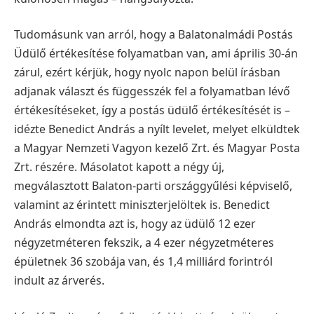
Tudomásunk van arról, hogy a Balatonalmádi Postás
Üdülő értékesítése folyamatban van, ami április 30-án
zárul, ezért kérjük, hogy nyolc napon belül írásban
adjanak választ és függesszék fel a folyamatban lévő
értékesítéseket, így a postás üdülő értékesítését is –
idézte Benedict András a nyílt levelet, melyet elküldtek
a Magyar Nemzeti Vagyon kezelő Zrt. és Magyar Posta
Zrt. részére. Másolatot kapott a négy új,
megválasztott Balaton-parti országgyűlési képviselő,
valamint az érintett miniszterjelöltek is. Benedict
András elmondta azt is, hogy az üdülő 12 ezer
négyzetméteren fekszik, a 4 ezer négyzetméteres
épületnek 36 szobája van, és 1,4 milliárd forintról
indult az árverés.