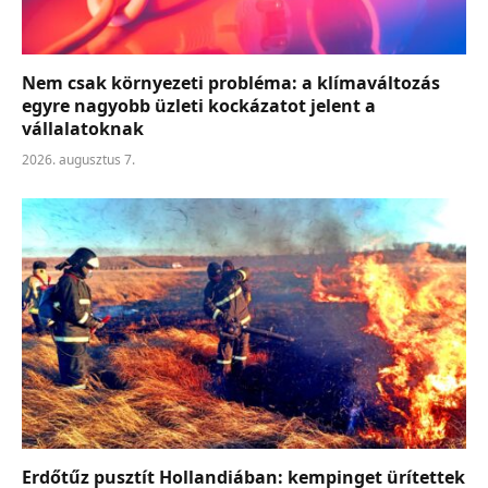
Nem csak környezeti probléma: a klímaváltozás
egyre nagyobb üzleti kockázatot jelent a
vállalatoknak
2026. augusztus 7.
Erdőtűz pusztít Hollandiában: kempinget ürítettek