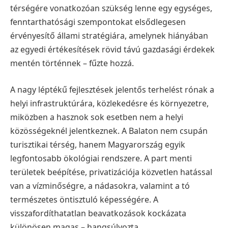
térségére vonatkozóan szükség lenne egy egységes,
fenntarthatósági szempontokat elsődlegesen
érvényesítő állami stratégiára, amelynek hiányában
az egyedi értékesítések rövid távú gazdasági érdekek
mentén történnek – fűzte hozzá.
A nagy léptékű fejlesztések jelentős terhelést rónak a
helyi infrastruktúrára, közlekedésre és környezetre,
miközben a hasznok sok esetben nem a helyi
közösségeknél jelentkeznek. A Balaton nem csupán
turisztikai térség, hanem Magyarország egyik
legfontosabb ökológiai rendszere. A part menti
területek beépítése, privatizációja közvetlen hatással
van a vízminőségre, a nádasokra, valamint a tó
természetes öntisztuló képességére. A
visszafordíthatatlan beavatkozások kockázata
különösen magas – hangsúlyozta.