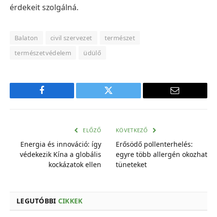
érdekeit szolgálná.
Balaton
civil szervezet
természet
természetvédelem
üdülő
Facebook
Twitter
E-
mail
cím
ELŐZŐ
KÖVETKEZŐ
Energia és innováció: így
Erősödő pollenterhelés:
védekezik Kína a globális
egyre több allergén okozhat
kockázatok ellen
tüneteket
LEGUTÓBBI
CIKKEK