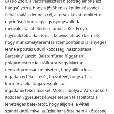
László Zsolt, a városfejlesztési bizottság elnöke azt
hangsúlyozta, hogy a jövőben az épület közöségi
felhasználása lenne a cél, a tervek között említette
egy idősotthon vagy egy gyógyszálloda
megvalósítását. Rettich Tamás a Kék Ernyő
Egyesületek a Balatonért képviseletében kiemelte,
hogy munkahelyteremtés szempontjából is lényeges
lenne a postás üdülő közösségi hasznosítása.
Bercsényi László, Balatonfüred független
polgármestere felszólította Nagy Márton
nemzetgazdasági minisztert, hogy állítsa le az
ingatlan értékesítését, hozzátéve, hogy a Tisza-
kormány felül fogja vizsgálni az
ingatlanértékesítéseket. Molnár Ibolya a Városunkért
Közösen Egyesület képviseletében felszólította a
lehetséges befektetőt, hogy álljon el a vételi
szándékától, mivel az üzlet létrejötte nem a közösség