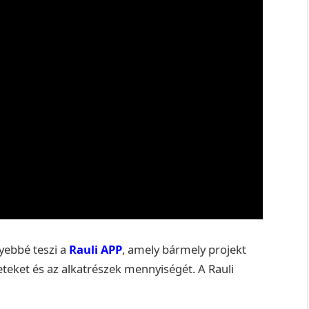
yebbé teszi a
Rauli AP
P
, amely bármely projekt
eket és az alkatrészek mennyiségét. A Rauli