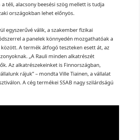
 téli, alacsony beesési szög mellett is tudja
zaki országokban lehet előnyös.
vül egyszerűvé válik, a szakember fizikai
 módszerrel a panelek könnyedén mozgathatóak a
között. A termék átfogó teszteken esett át, az
viszonyoknak. „A Rauli minden alkatrészét
tők. Az alkatrészekeinket is Finnországban,
llalunk rájuk” – mondta Ville Tiainen, a vállalat
sztiválon. A cég termékei SSAB nagy szilárdságú