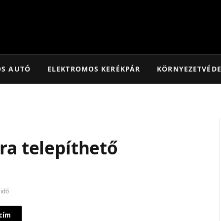
OS AUTÓ
ELEKTROMOS KERÉKPÁR
KÖRNYEZETVÉD
ra telepíthető
 idő
 cím