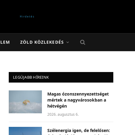
ELEM
ZÖLD KÖZLEKEDÉS
LEGÚJABB HÍREINK
Magas ózonszennyezettséget
mértek a nagyvárosokban a
hétvégén
2026. augusztus 6.
Szélenergia igen, de felelősen: