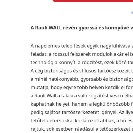
A Rauli WALL révén gyorssá és könnyűvé vá
A napelemes telepítések egyik nagy kihívása
feladat: a rosszul felszerelt modulok akár 
technológia könnyíti a rögzítést, ezek közé ta
A cég biztonságos és stílusos tartóeszközeit 
a minél hatékonyabb, gyorsabb és biztonságo
mutatja, hogy egyre több helyen kezdik el for
a Rauli Wall a falakra való rögzítést veszi c
kaphatnak helyet, hanem a legkülönbözőbb felü
pedig sajátos tartószerkezetet igényel. Az ily
tetőfelületei sokkal korlátozottabbak, a hó
rajtuk, sok esetben ráadásul a tetőszerkezet e