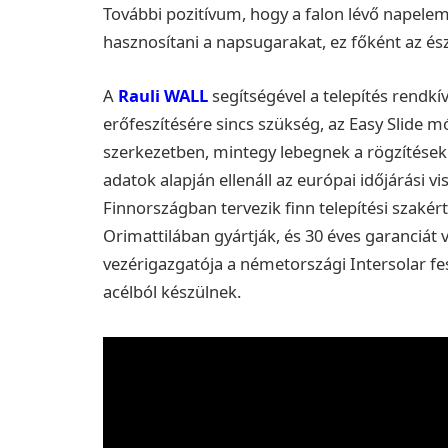
További pozitívum, hogy a falon lévő napelem a
hasznosítani a napsugarakat, ez főként az és
A
Rauli WALL
segítségével a telepítés rendkí
erőfeszítésére sincs szükség, az Easy Slide
szerkezetben, mintegy lebegnek a rögzítések 
adatok alapján ellenáll az európai időjárási 
Finnországban tervezik finn telepítési szakér
Orimattilában gyártják, és 30 éves garanciát vá
vezérigazgatója a németországi Intersolar fe
acélból készülnek.