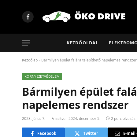
Facebook
KEZDŐOLDAL
ELEKTROM
Kezdőlap
»
Bármilyen épület falára telepíthető napelemes rendszer
KÖRNYEZETVÉDELEM
Bármilyen épület falá
napelemes rendszer
2023. július 7.
Frissítve:
2024. december 5.
2 perc olvasási
Facebook
Twitter
E-mail