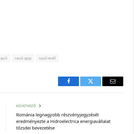
rauli
rauli app
rauli wall
Facebook
Twitter
E-
mail
cím
KÖVETKEZŐ
Románia legnagyobb részvényjegyzését
eredményezte a Hidroelectrica energiavállalat
tőzsdei bevezetése