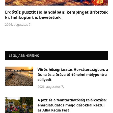
Erdőtűz pusztít Hollandiában: kempinget ürítettek
ki, helikoptert is bevetettek
2026. augusztus 7.
LEGÚJABB HÍREINK
Vörös hőségriasztás Horvátországban: a
Duna és a Dráva történelmi mélypontra
süllyedt
2026. augusztus 7.
A jazz és a fenntarthatóság találkozása:
energiatudatos megoldásokkal készül
az Alba Regia Fest