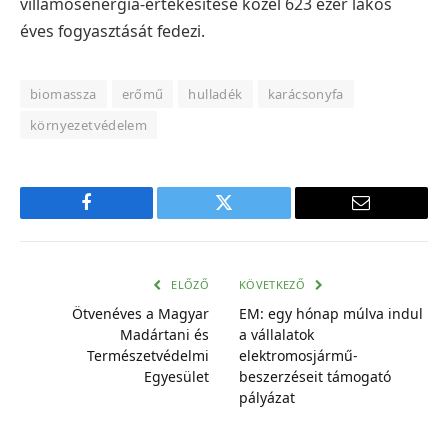
villamosenergia-értékesítése közel 623 ezer lakos
éves fogyasztását fedezi.
biomassza
erőmű
hulladék
karácsonyfa
környezetvédelem
Facebook
Twitter
E-
mail
cím
ELŐZŐ
KÖVETKEZŐ
Ötvenéves a Magyar
EM: egy hónap múlva indul
Madártani és
a vállalatok
Természetvédelmi
elektromosjármű-
Egyesület
beszerzéseit támogató
pályázat