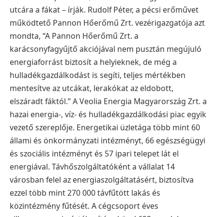
utcára a fákat – írják.
Rudolf Péter, a pécsi erőművet
működtető Pannon Hőerőmű Zrt. vezérigazgatója azt
mondta, “A Pannon Hőerőmű Zrt. a
karácsonyfagyűjtő akciójával nem pusztán megújuló
energiaforrást biztosít a helyieknek, de még a
hulladékgazdálkodást is segíti, teljes mértékben
mentesítve az utcákat, lerakókat az eldobott,
elszáradt fáktól.”
A Veolia Energia Magyarország Zrt. a
hazai energia-, víz- és hulladékgazdálkodási piac egyik
vezető szereplője. Energetikai üzletága több mint 60
állami és önkormányzati intézményt, 66 egészségügyi
és szociális intézményt és 57 ipari telepet lát el
energiával.
Távhőszolgáltatóként a vállalat 14
városban felel az energiaszolgáltatásért, biztosítva
ezzel több mint 270 000 távfűtött lakás és
közintézmény fűtését. A cégcsoport éves