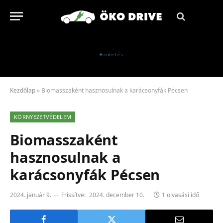
Kezdőlap
»
Biomasszaként hasznosulnak a karácsonyfák Pécsen
KÖRNYEZETVÉDELEM
Biomasszaként
hasznosulnak a
karácsonyfák Pécsen
2024. január 9.
Frissítve:
2024. december 10.
1 olvasási idő