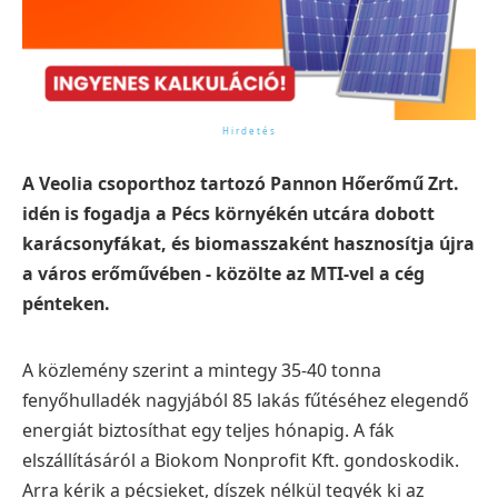
A Veolia csoporthoz tartozó Pannon Hőerőmű Zrt.
idén is fogadja a Pécs környékén utcára dobott
karácsonyfákat, és biomasszaként hasznosítja újra
a város erőművében - közölte az MTI-vel a cég
pénteken.
A közlemény szerint a mintegy 35-40 tonna
fenyőhulladék nagyjából 85 lakás fűtéséhez elegendő
energiát biztosíthat egy teljes hónapig. A fák
elszállításáról a Biokom Nonprofit Kft. gondoskodik.
Arra kérik a pécsieket, díszek nélkül tegyék ki az