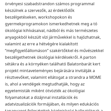
örvényesi szabadstrandon számos programmal
készülnek a szervezők, az érdeklődők
beszélgetéseken, workshopokon és
gyermekprogramokon ismerkedhetnek meg a tó
ökológiai kihívásaival, nádból és más természetes
anyagokból készült vízi járművekkel is hajózhatnak,
valamint az erre a hétvégére kialakított
“megfigyelőállomáson” szakértőkkel és művészekkel
beszélgethetnek ökológiai kérdésekről.
A parton
sétákra és a környéken található Balatonbarát kert
projekt mintaveteményes bejárására invitálják a
résztvevőket, valamint ellátogat a strandra a MOME
is, ahol a vendégek megtudhatják, hogy az
egyetemisták miként ötvözték az ökológiai
folyamatokat a dizájnnal installációk és
adatvizualizációk formájában, és milyen edukációs
tananyagot fejlesztettek középiskolai hallgatóknak a