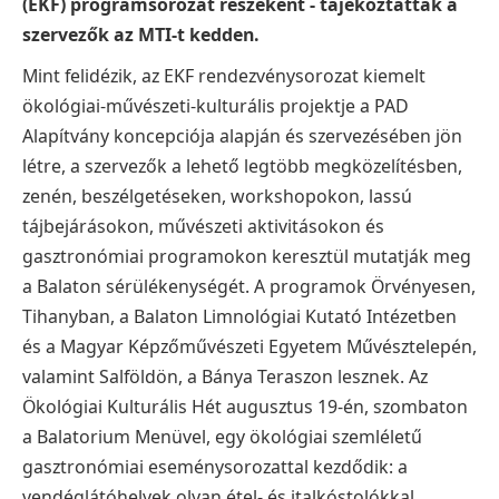
(EKF) programsorozat részeként - tájékoztatták a
szervezők az MTI-t kedden.
Mint felidézik, az EKF rendezvénysorozat kiemelt
ökológiai-művészeti-kulturális projektje a PAD
Alapítvány koncepciója alapján és szervezésében jön
létre, a szervezők a lehető legtöbb megközelítésben,
zenén, beszélgetéseken, workshopokon, lassú
tájbejárásokon, művészeti aktivitásokon és
gasztronómiai programokon keresztül mutatják meg
a Balaton sérülékenységét. A programok Örvényesen,
Tihanyban, a Balaton Limnológiai Kutató Intézetben
és a Magyar Képzőművészeti Egyetem Művésztelepén,
valamint Salföldön, a Bánya Teraszon lesznek.
Az
Ökológiai Kulturális Hét augusztus 19-én, szombaton
a Balatorium Menüvel, egy ökológiai szemléletű
gasztronómiai eseménysorozattal kezdődik: a
vendéglátóhelyek olyan étel- és italkóstolókkal