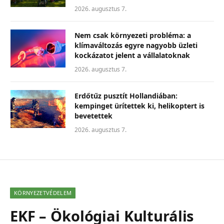
2026. augusztus 7.
Nem csak környezeti probléma: a
klímaváltozás egyre nagyobb üzleti
kockázatot jelent a vállalatoknak
2026. augusztus 7.
Erdőtűz pusztít Hollandiában:
kempinget ürítettek ki, helikoptert is
bevetettek
2026. augusztus 7.
KÖRNYEZETVÉDELEM
EKF – Ökológiai Kulturális