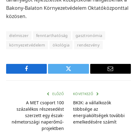
Bakony-Balaton Környezetvédelem Oktatóközponttal
közösen.
élelmiszer
fenntarthatóság
gasztronómia
környezetvédelem
ökológia
rendezvény
Facebook
Twitter
E-
mail
cím
ELŐZŐ
KÖVETKEZŐ
A MET csoport 100
BKIK: a vállalkozók
százalékos részesedést
többsége az
szerzett egy észak-
energiaköltségek további
németországi naperőmű-
emelkedésére számít
projektben