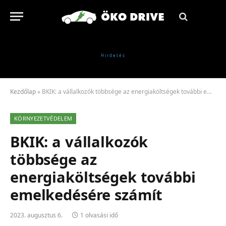
Kezdőlap
»
BKIK: a vállalkozók többsége az energiaköltségek további emelkedésére számít
KÖRNYEZETVÉDELEM
BKIK: a vállalkozók
többsége az
energiaköltségek további
emelkedésére számít
2023. augusztus 6.
1 olvasási idő