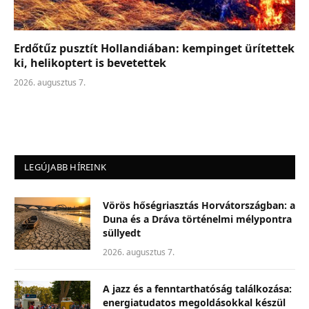
Erdőtűz pusztít Hollandiában: kempinget ürítettek
ki, helikoptert is bevetettek
2026. augusztus 7.
LEGÚJABB HÍREINK
Vörös hőségriasztás Horvátországban: a
Duna és a Dráva történelmi mélypontra
süllyedt
2026. augusztus 7.
A jazz és a fenntarthatóság találkozása:
energiatudatos megoldásokkal készül