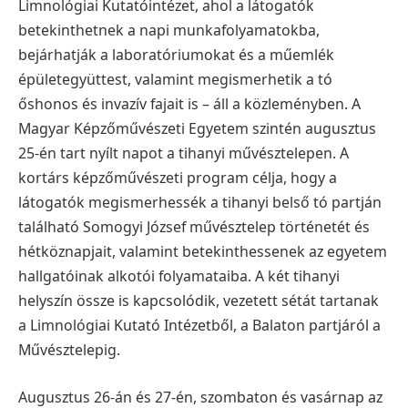
Limnológiai Kutatóintézet, ahol a látogatók
betekinthetnek a napi munkafolyamatokba,
bejárhatják a laboratóriumokat és a műemlék
épületegyüttest, valamint megismerhetik a tó
őshonos és invazív fajait is – áll a közleményben.
A
Magyar Képzőművészeti Egyetem szintén augusztus
25-én tart nyílt napot a tihanyi művésztelepen. A
kortárs képzőművészeti program célja, hogy a
látogatók megismerhessék a tihanyi belső tó partján
található Somogyi József művésztelep történetét és
hétköznapjait, valamint betekinthessenek az egyetem
hallgatóinak alkotói folyamataiba. A két tihanyi
helyszín össze is kapcsolódik, vezetett sétát tartanak
a Limnológiai Kutató Intézetből, a Balaton partjáról a
Művésztelepig.
Augusztus 26-án és 27-én, szombaton és vasárnap az