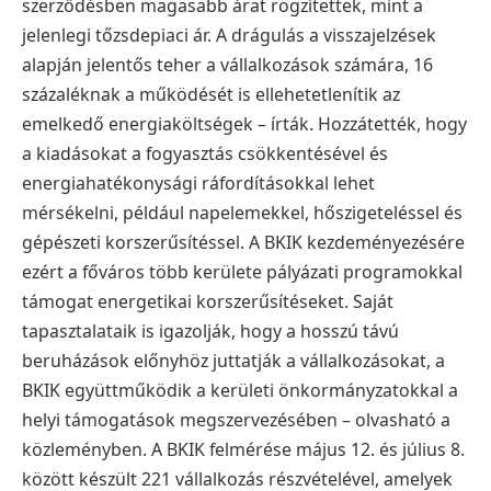
szerződésben magasabb árat rögzítettek, mint a
jelenlegi tőzsdepiaci ár. A drágulás a visszajelzések
alapján jelentős teher a vállalkozások számára, 16
százaléknak a működését is ellehetetlenítik az
emelkedő energiaköltségek – írták. Hozzátették, hogy
a kiadásokat a fogyasztás csökkentésével és
energiahatékonysági ráfordításokkal lehet
mérsékelni, például napelemekkel, hőszigeteléssel és
gépészeti korszerűsítéssel.
A BKIK kezdeményezésére
ezért a főváros több kerülete pályázati programokkal
támogat energetikai korszerűsítéseket. Saját
tapasztalataik is igazolják, hogy a hosszú távú
beruházások előnyhöz juttatják a vállalkozásokat, a
BKIK együttműködik a kerületi önkormányzatokkal a
helyi támogatások megszervezésében – olvasható a
közleményben. A BKIK felmérése május 12. és július 8.
között készült 221 vállalkozás részvételével, amelyek