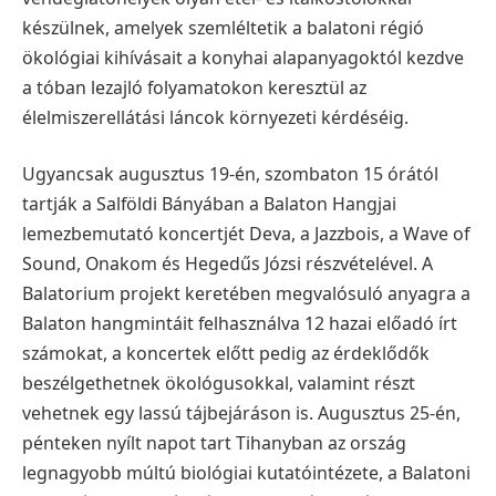
készülnek, amelyek szemléltetik a balatoni régió
ökológiai kihívásait a konyhai alapanyagoktól kezdve
a tóban lezajló folyamatokon keresztül az
élelmiszerellátási láncok környezeti kérdéséig.
Ugyancsak augusztus 19-én, szombaton 15 órától
tartják a Salföldi Bányában a Balaton Hangjai
lemezbemutató koncertjét Deva, a Jazzbois, a Wave of
Sound, Onakom és Hegedűs Józsi részvételével. A
Balatorium projekt keretében megvalósuló anyagra a
Balaton hangmintáit felhasználva 12 hazai előadó írt
számokat, a koncertek előtt pedig az érdeklődők
beszélgethetnek ökológusokkal, valamint részt
vehetnek egy lassú tájbejáráson is.
Augusztus 25-én,
pénteken nyílt napot tart Tihanyban az ország
legnagyobb múltú biológiai kutatóintézete, a Balatoni