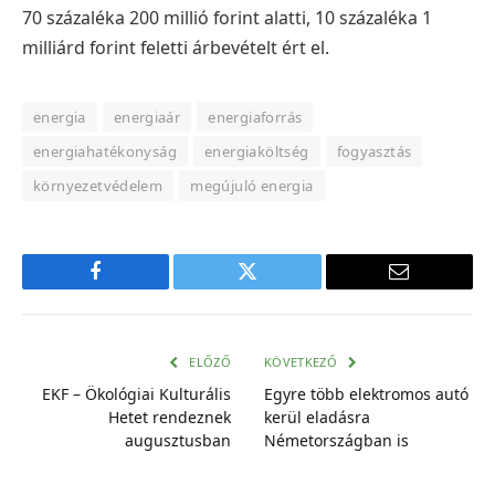
70 százaléka 200 millió forint alatti, 10 százaléka 1
milliárd forint feletti árbevételt ért el.
energia
energiaár
energiaforrás
energiahatékonyság
energiaköltség
fogyasztás
környezetvédelem
megújuló energia
Facebook
Twitter
E-
mail
cím
ELŐZŐ
KÖVETKEZŐ
EKF – Ökológiai Kulturális
Egyre több elektromos autó
Hetet rendeznek
kerül eladásra
augusztusban
Németországban is