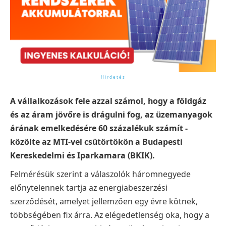
A vállalkozások fele azzal számol, hogy a földgáz
és az áram jövőre is drágulni fog, az üzemanyagok
árának emelkedésére 60 százalékuk számít -
közölte az MTI-vel csütörtökön a Budapesti
Kereskedelmi és Iparkamara (BKIK).
Felmérésük szerint a válaszolók háromnegyede
előnytelennek tartja az energiabeszerzési
szerződését, amelyet jellemzően egy évre kötnek,
többségében fix árra. Az elégedetlenség oka, hogy a