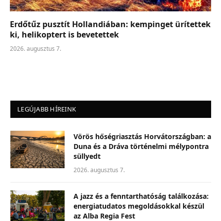
Erdőtűz pusztít Hollandiában: kempinget ürítettek
ki, helikoptert is bevetettek
2026. augusztus 7.
LEGÚJABB HÍREINK
Vörös hőségriasztás Horvátországban: a
Duna és a Dráva történelmi mélypontra
süllyedt
2026. augusztus 7.
A jazz és a fenntarthatóság találkozása:
energiatudatos megoldásokkal készül
az Alba Regia Fest