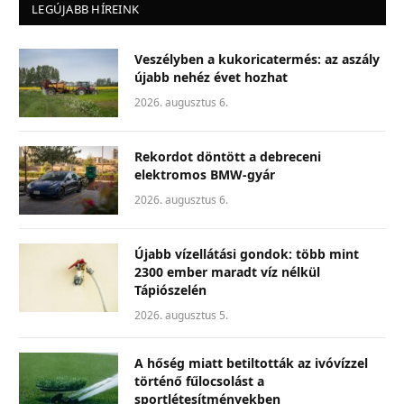
LEGÚJABB HÍREINK
Veszélyben a kukoricatermés: az aszály
újabb nehéz évet hozhat
2026. augusztus 6.
Rekordot döntött a debreceni
elektromos BMW-gyár
2026. augusztus 6.
Újabb vízellátási gondok: több mint
2300 ember maradt víz nélkül
Tápiószelén
2026. augusztus 5.
A hőség miatt betiltották az ivóvízzel
történő fűlocsolást a
sportlétesítményekben