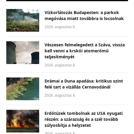
Vízkorlátozás Budapesten: a parkok
megóvása miatt továbbra is locsolnak
2026. augusztus 8.
Vészesen felmelegedett a Száva, vissza
kell venni a krskói atomerőmű
teljesítményét
2026. augusztus 8.
Drámai a Duna apadása: kritikus szint
felé tart a vízállás Cernavodánál
2026. augusztus 8.
Erdőtüzek tombolnak az USA nyugati
részén: a szárazság és a szél tovább
súlyosbítja a helyzetet
2026. augusztus 8.