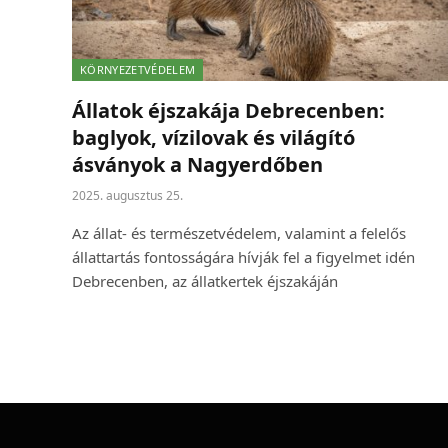
KÖRNYEZETVÉDELEM
Állatok éjszakája Debrecenben:
baglyok, vízilovak és világító
ásványok a Nagyerdőben
2025. augusztus 25.
Az állat- és természetvédelem, valamint a felelős
állattartás fontosságára hívják fel a figyelmet idén
Debrecenben, az állatkertek éjszakáján