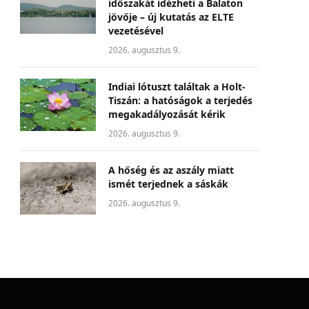
időszakát idézheti a Balaton
jövője – új kutatás az ELTE
vezetésével
2026. augusztus 9.
Indiai lótuszt találtak a Holt-
Tiszán: a hatóságok a terjedés
megakadályozását kérik
2026. augusztus 9.
A hőség és az aszály miatt
ismét terjednek a sáskák
2026. augusztus 9.