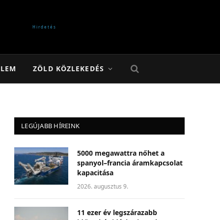
ELEM
ZÖLD KÖZLEKEDÉS
LEGÚJABB HÍREINK
5000 megawattra nőhet a
spanyol–francia áramkapcsolat
kapacitása
2026. augusztus 9.
11 ezer év legszárazabb