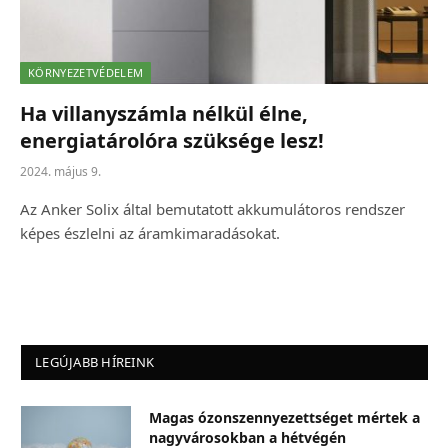
KÖRNYEZETVÉDELEM
Ha villanyszámla nélkül élne,
energiatárolóra szüksége lesz!
2024. május 9.
Az Anker Solix által bemutatott akkumulátoros rendszer
képes észlelni az áramkimaradásokat.
LEGÚJABB HÍREINK
Magas ózonszennyezettséget mértek a
nagyvárosokban a hétvégén