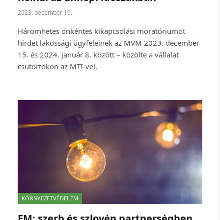
2023. december 19.
Háromhetes önkéntes kikapcsolási moratóriumot
hirdet lakossági ügyfeleinek az MVM 2023. december
15. és 2024. január 8. között – közölte a vállalat
csütörtökön az MTI-vel.
KÖRNYEZETVÉDELEM
EM: szerb és szlovén partnerségben