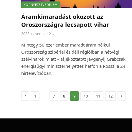
KÖRNYEZETVÉDELEM
Áramkimaradást okozott az
Oroszországra lecsapott vihar
2023. november 21.
Mintegy 50 ezer ember maradt áram nélkül
Oroszország szibériai és déli régióiban a hétvégi
szélviharok miatt – tájékoztatott Jevgenyij Grabcsak
energiaügyi miniszterhelyettes hétfőn a Rosszija 24
hírtelevízióban.
Előző
Követ
…
1
7
8
9
10
11
12