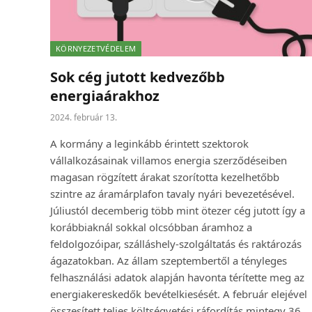
KÖRNYEZETVÉDELEM
Sok cég jutott kedvezőbb
energiaárakhoz
2024. február 13.
A kormány a leginkább érintett szektorok
vállalkozásainak villamos energia szerződéseiben
magasan rögzített árakat szorította kezelhetőbb
szintre az áramárplafon tavaly nyári bevezetésével.
Júliustól decemberig több mint ötezer cég jutott így a
korábbiaknál sokkal olcsóbban áramhoz a
feldolgozóipar, szálláshely-szolgáltatás és raktározás
ágazatokban. Az állam szeptembertől a tényleges
felhasználási adatok alapján havonta térítette meg az
energiakereskedők bevételkiesését. A február elejével
összesített teljes költségvetési ráfordítás mintegy 36