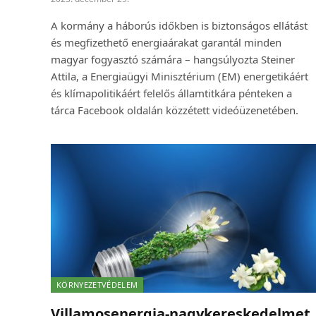
A kormány a háborús időkben is biztonságos ellátást
és megfizethető energiaárakat garantál minden
magyar fogyasztó számára – hangsúlyozta Steiner
Attila, a Energiaügyi Minisztérium (EM) energetikáért
és klímapolitikáért felelős államtitkára pénteken a
tárca Facebook oldalán közzétett videóüzenetében.
KÖRNYEZETVÉDELEM
Villamosenergia-nagykereskedelmet