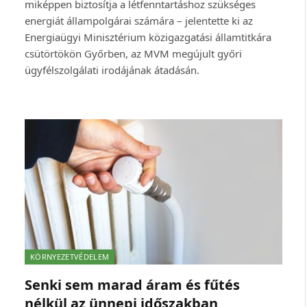
miképpen biztosítja a létfenntartáshoz szükséges
energiát állampolgárai számára – jelentette ki az
Energiaügyi Minisztérium közigazgatási államtitkára
csütörtökön Győrben, az MVM megújult győri
ügyfélszolgálati irodájának átadásán.
KÖRNYEZETVÉDELEM
Senki sem marad áram és fűtés
nélkül az ünnepi időszakban