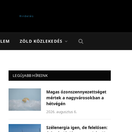
ELEM
ZÖLD KÖZLEKEDÉS
LEGÚJABB HÍREINK
Magas ózonszennyezettséget
mértek a nagyvárosokban a
hétvégén
2026. augusztus 6.
Szélenergia igen, de felelősen: