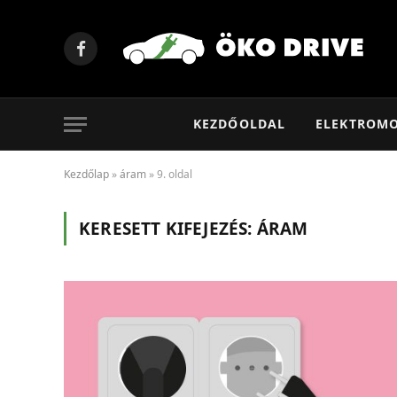
Facebook
KEZDŐOLDAL
ELEKTROM
Kezdőlap
»
áram
»
9. oldal
KERESETT KIFEJEZÉS:
ÁRAM