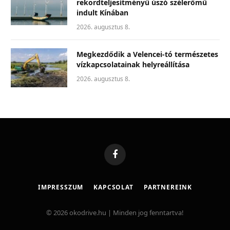
rekordteljesítményű úszó szélerőmű
indult Kínában
2026. augusztus 8.
Megkezdődik a Velencei-tó természetes
vízkapcsolatainak helyreállítása
2026. augusztus 8.
Facebook
IMPRESSZUM
KAPCSOLAT
PARTNEREINK
© 2026 okodrive.hu | Minden jog fenntartva!