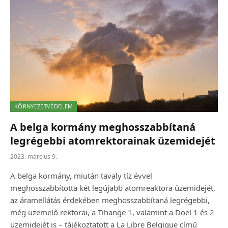
KÖRNYEZETVÉDELEM
A belga kormány meghosszabbítaná
legrégebbi atomrektorainak üzemidejét
2023. március 9.
A belga kormány, miután tavaly tíz évvel
meghosszabbította két legújabb atomreaktora üzemidejét,
az áramellátás érdekében meghosszabbítaná legrégebbi,
még üzemelő rektorai, a Tihange 1, valamint a Doel 1 és 2
üzemidejét is – tájékoztatott a La Libre Belgique című