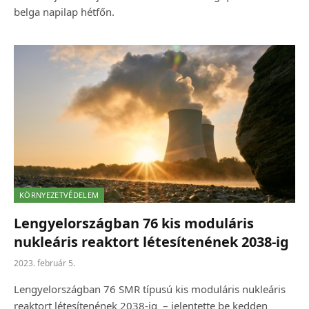
belga napilap hétfőn.
KÖRNYEZETVÉDELEM
Lengyelországban 76 kis moduláris
nukleáris reaktort létesítenének 2038-ig
2023. február 5.
Lengyelországban 76 SMR típusú kis moduláris nukleáris
reaktort létesítenének 2038-ig – jelentette be kedden