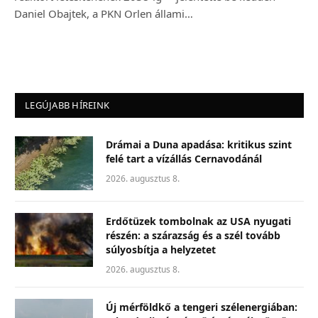
Daniel Obajtek, a PKN Orlen állami…
LEGÚJABB HÍREINK
Drámai a Duna apadása: kritikus szint
felé tart a vízállás Cernavodánál
2026. augusztus 8.
Erdőtüzek tombolnak az USA nyugati
részén: a szárazság és a szél tovább
súlyosbítja a helyzetet
2026. augusztus 8.
Új mérföldkő a tengeri szélenergiában: