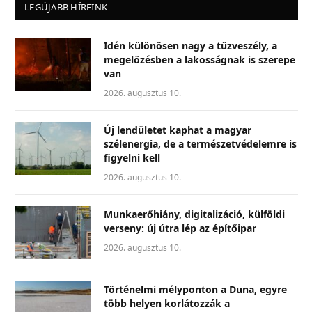
LEGÚJABB HÍREINK
Idén különösen nagy a tűzveszély, a
megelőzésben a lakosságnak is szerepe
van
2026. augusztus 10.
Új lendületet kaphat a magyar
szélenergia, de a természetvédelemre is
figyelni kell
2026. augusztus 10.
Munkaerőhiány, digitalizáció, külföldi
verseny: új útra lép az építőipar
2026. augusztus 10.
Történelmi mélyponton a Duna, egyre
több helyen korlátozzák a