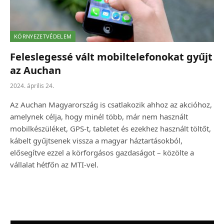
KÖRNYEZETVÉDELEM
Feleslegessé vált mobiltelefonokat gyűjt
az Auchan
2024. április 24.
Az Auchan Magyarország is csatlakozik ahhoz az akcióhoz,
amelynek célja, hogy minél több, már nem használt
mobilkészüléket, GPS-t, tabletet és ezekhez használt töltőt,
kábelt gyűjtsenek vissza a magyar háztartásokból,
elősegítve ezzel a körforgásos gazdaságot – közölte a
vállalat hétfőn az MTI-vel.