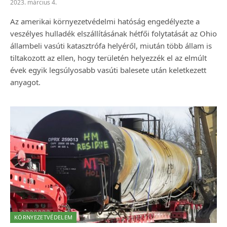
2023. március 4.
Az amerikai környezetvédelmi hatóság engedélyezte a
veszélyes hulladék elszállításának hétfői folytatását az Ohio
állambeli vasúti katasztrófa helyéről, miután több állam is
tiltakozott az ellen, hogy területén helyezzék el az elmúlt
évek egyik legsúlyosabb vasúti balesete után keletkezett
anyagot.
KÖRNYEZETVÉDELEM