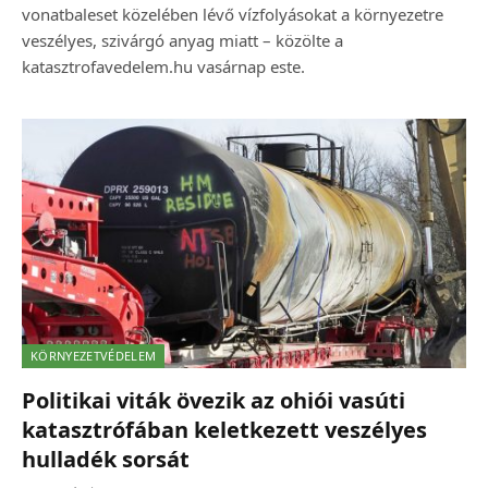
vonatbaleset közelében lévő vízfolyásokat a környezetre
veszélyes, szivárgó anyag miatt – közölte a
katasztrofavedelem.hu vasárnap este.
KÖRNYEZETVÉDELEM
Politikai viták övezik az ohiói vasúti
katasztrófában keletkezett veszélyes
hulladék sorsát