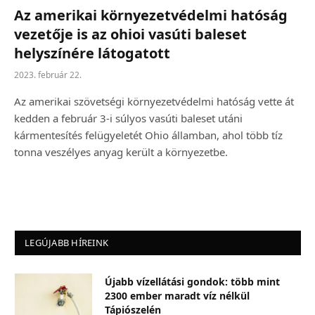
Az amerikai környezetvédelmi hatóság
vezetője is az ohioi vasúti baleset
helyszínére látogatott
2023. február 22.
Az amerikai szövetségi környezetvédelmi hatóság vette át
kedden a február 3-i súlyos vasúti baleset utáni
kármentesítés felügyeletét Ohio államban, ahol több tíz
tonna veszélyes anyag került a környezetbe.
LEGÚJABB HÍREINK
Újabb vízellátási gondok: több mint
2300 ember maradt víz nélkül
Tápiószelén