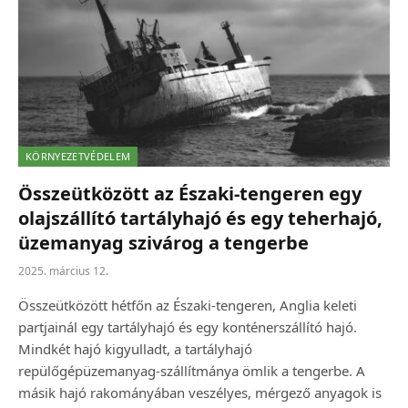
KÖRNYEZETVÉDELEM
Összeütközött az Északi-tengeren egy
olajszállító tartályhajó és egy teherhajó,
üzemanyag szivárog a tengerbe
2025. március 12.
Összeütközött hétfőn az Északi-tengeren, Anglia keleti
partjainál egy tartályhajó és egy konténerszállító hajó.
Mindkét hajó kigyulladt, a tartályhajó
repülőgépüzemanyag-szállítmánya ömlik a tengerbe. A
másik hajó rakományában veszélyes, mérgező anyagok is