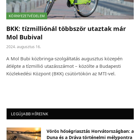
KÖRNYEZETVÉDELEM
BKK: tízmilliónál többször utaztak már
Mol Bubival
2024. augusztus 16.
A Mol Bubi közbringa-szolgáltatás augusztus közepén
átlépte a tízmillió utazásszámot – közölte a Budapesti
Közlekedési Központ (BKK) csütörtökön az MTI-vel.
LEGÚJABB HÍREINK
Vörös hőségriasztás Horvátországban: a
Duna és a Dráva történelmi mélypontra