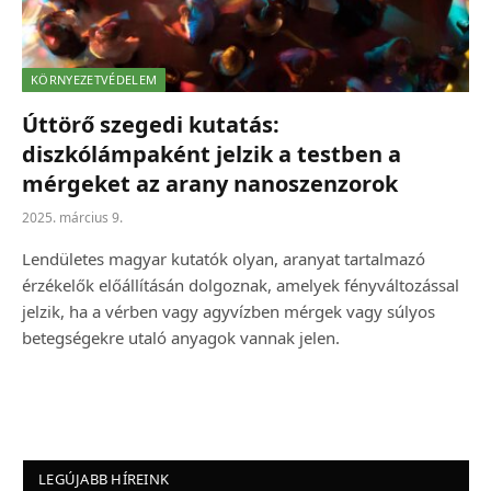
KÖRNYEZETVÉDELEM
Úttörő szegedi kutatás:
diszkólámpaként jelzik a testben a
mérgeket az arany nanoszenzorok
2025. március 9.
Lendületes magyar kutatók olyan, aranyat tartalmazó
érzékelők előállításán dolgoznak, amelyek fényváltozással
jelzik, ha a vérben vagy agyvízben mérgek vagy súlyos
betegségekre utaló anyagok vannak jelen.
LEGÚJABB HÍREINK