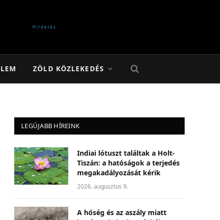
ELEM
ZÖLD KÖZLEKEDÉS
LEGÚJABB HÍREINK
Indiai lótuszt találtak a Holt-
Tiszán: a hatóságok a terjedés
megakadályozását kérik
2026. augusztus 9.
A hőség és az aszály miatt