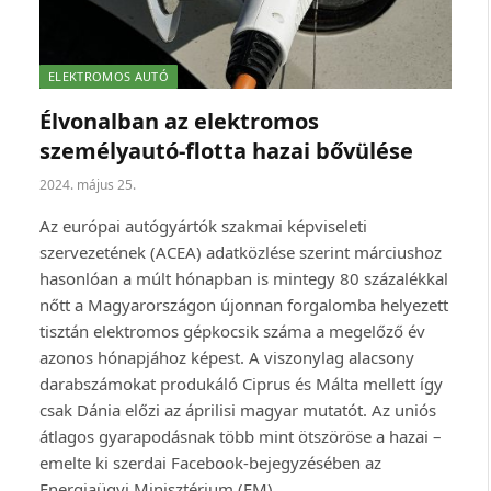
ELEKTROMOS AUTÓ
Élvonalban az elektromos
személyautó-flotta hazai bővülése
2024. május 25.
Az európai autógyártók szakmai képviseleti
szervezetének (ACEA) adatközlése szerint márciushoz
hasonlóan a múlt hónapban is mintegy 80 százalékkal
nőtt a Magyarországon újonnan forgalomba helyezett
tisztán elektromos gépkocsik száma a megelőző év
azonos hónapjához képest. A viszonylag alacsony
darabszámokat produkáló Ciprus és Málta mellett így
csak Dánia előzi az áprilisi magyar mutatót. Az uniós
átlagos gyarapodásnak több mint ötszöröse a hazai –
emelte ki szerdai Facebook-bejegyzésében az
Energiaügyi Minisztérium (EM).