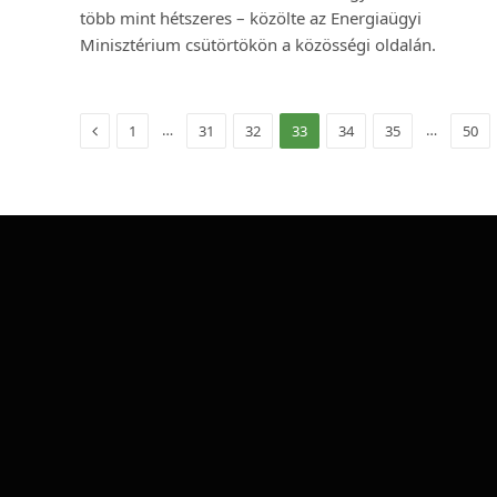
több mint hétszeres – közölte az Energiaügyi
Minisztérium csütörtökön a közösségi oldalán.
Előző
…
…
1
31
32
33
34
35
50