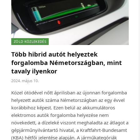
ZÖLD KÖZLEKEDÉS
Több hibrid autót helyeztek
forgalomba Németországban, mint
tavaly ilyenkor
2024. május 10.
Közel ötödével nőtt áprilisban az újonnan forgalomba
helyezett autók száma Németországban az egy évvel
korábbihoz képest. Ezen belül az akkumulátoros
elektromos autók forgalomba helyezése nem
növekedett, a dízeleké viszont meghaladta az átlagot a
gépjárműnyilvántartó hivatal, a Kraftfahrt-Bundesamt
(KBA) hétfői jelentése alapján. A járműkategóriák