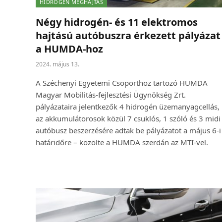
HIDROGÉN MEGHAJTÁS
Négy hidrogén- és 11 elektromos
hajtású autóbuszra érkezett pályázat
a HUMDA-hoz
2024. május 13.
A Széchenyi Egyetemi Csoporthoz tartozó HUMDA
Magyar Mobilitás-fejlesztési Ügynökség Zrt.
pályázataira jelentkezők 4 hidrogén üzemanyagcellás,
az akkumulátorosok közül 7 csuklós, 1 szóló és 3 midi
autóbusz beszerzésére adtak be pályázatot a május 6-i
határidőre – közölte a HUMDA szerdán az MTI-vel.