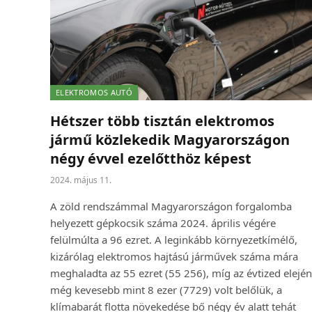
ELEKTROMOS AUTÓ
Hétszer több tisztán elektromos
jármű közlekedik Magyarországon
négy évvel ezelőtthöz képest
2024. május 11.
A zöld rendszámmal Magyarországon forgalomba
helyezett gépkocsik száma 2024. április végére
felülmúlta a 96 ezret. A leginkább környezetkímélő,
kizárólag elektromos hajtású járművek száma mára
meghaladta az 55 ezret (55 256), míg az évtized elején
még kevesebb mint 8 ezer (7729) volt belőlük, a
klímabarát flotta növekedése bő négy év alatt tehát