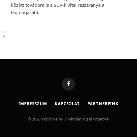
között továbbra is a SUV-kivitel részaránya a
legmagasabb.
Következő
Facebook
IMPRESSZUM
KAPCSOLAT
PARTNEREINK
© 2026 okodrive.hu | Minden jog fenntartva!