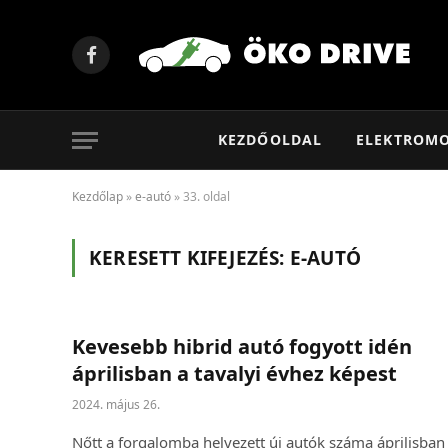
Facebook
KEZDŐOLDAL
ELEKTROM
Kezdőlap
»
e-autó
»
33. oldal
KERESETT KIFEJEZÉS:
E-AUTÓ
Kevesebb hibrid autó fogyott idén
áprilisban a tavalyi évhez képest
2024. május 26.
Nőtt a forgalomba helyezett új autók száma áprilisban