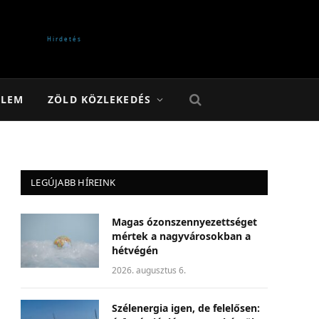
ELEM
ZÖLD KÖZLEKEDÉS
LEGÚJABB HÍREINK
Magas ózonszennyezettséget
mértek a nagyvárosokban a
hétvégén
2026. augusztus 6.
Szélenergia igen, de felelősen: