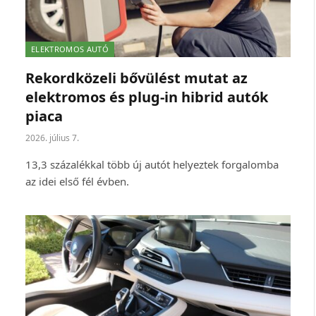
ELEKTROMOS AUTÓ
Rekordközeli bővülést mutat az
elektromos és plug-in hibrid autók
piaca
2026. július 7.
13,3 százalékkal több új autót helyeztek forgalomba
az idei első fél évben.