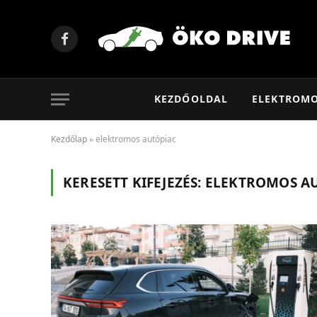
Facebook
KEZDŐOLDAL
ELEKTROM
Kezdőlap
»
elektromos autópiac
KERESETT KIFEJEZÉS:
ELEKTROMOS A