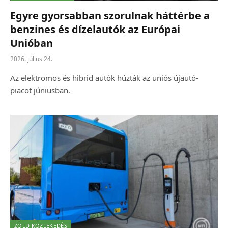
Egyre gyorsabban szorulnak háttérbe a
benzines és dízelautók az Európai
Unióban
2026. július 24.
Az elektromos és hibrid autók húzták az uniós újautó-
piacot júniusban.
ZÖLD KÖZLEKEDÉS