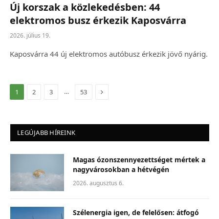
Új korszak a közlekedésben: 44
elektromos busz érkezik Kaposvárra
2026. július 19.
Kaposvárra 44 új elektromos autóbusz érkezik jövő nyárig.
Következő
…
1
2
3
53
LEGÚJABB HÍREINK
Magas ózonszennyezettséget mértek a
nagyvárosokban a hétvégén
2026. augusztus 6.
Szélenergia igen, de felelősen: átfogó