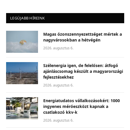
LEGÚJABB HÍREINK
Magas ózonszennyezettséget mértek a
nagyvárosokban a hétvégén
2026. augusztus 6.
Szélenergia igen, de felelősen: átfogó
ajánláscsomag készült a magyarországi
fejlesztésekhez
2026. augusztus 6.
Energiatudatos vállalkozásokért: 1000
ingyenes mérőeszközt kapnak a
csatlakozó kkv-k
2026. augusztus 6.