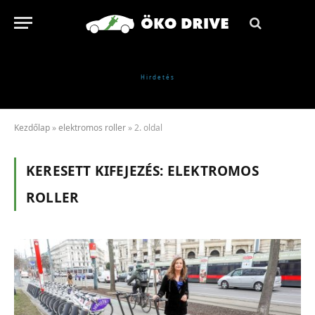
Kezdőlap
»
elektromos roller
»
2. oldal
KERESETT KIFEJEZÉS:
ELEKTROMOS
ROLLER