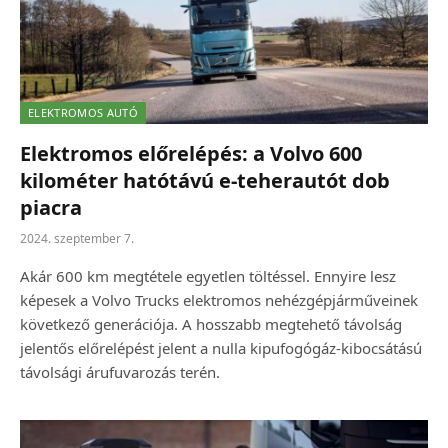
ELEKTROMOS AUTÓ
Elektromos előrelépés: a Volvo 600
kilométer hatótávú e-teherautót dob
piacra
2024. szeptember 7.
Akár 600 km megtétele egyetlen töltéssel. Ennyire lesz
képesek a Volvo Trucks elektromos nehézgépjárműveinek
következő generációja. A hosszabb megtehető távolság
jelentős előrelépést jelent a nulla kipufogógáz-kibocsátású
távolsági árufuvarozás terén.