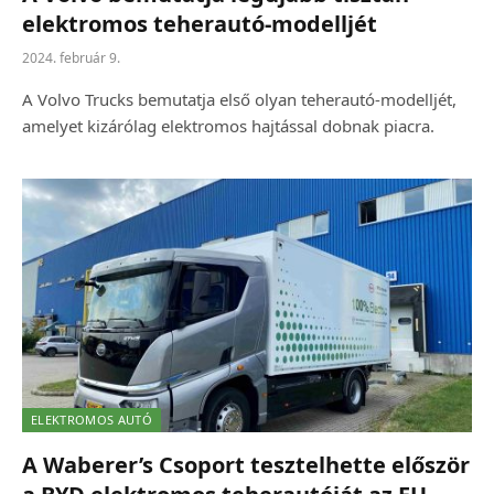
elektromos teherautó-modelljét
2024. február 9.
A Volvo Trucks bemutatja első olyan teherautó-modelljét,
amelyet kizárólag elektromos hajtással dobnak piacra.
ELEKTROMOS AUTÓ
A Waberer’s Csoport tesztelhette először