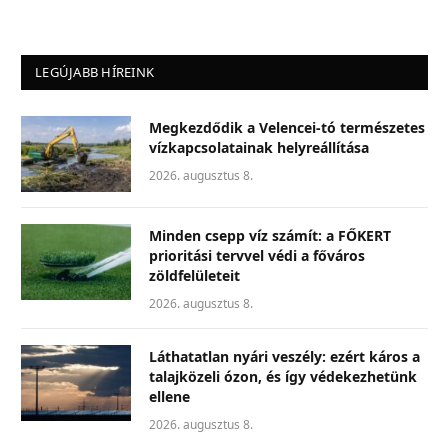
LEGÚJABB HÍREINK
Megkezdődik a Velencei-tó természetes
vízkapcsolatainak helyreállítása
2026. augusztus 8.
Minden csepp víz számít: a FŐKERT
prioritási tervvel védi a főváros
zöldfelületeit
2026. augusztus 8.
Láthatatlan nyári veszély: ezért káros a
talajközeli ózon, és így védekezhetünk
ellene
2026. augusztus 8.