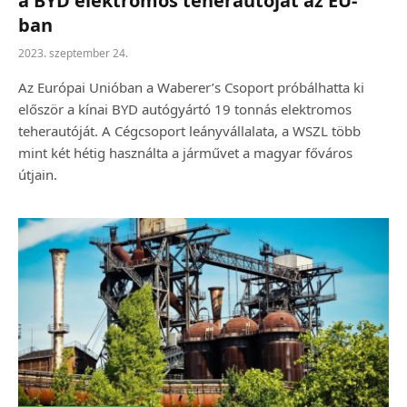
a BYD elektromos teherautóját az EU-
ban
2023. szeptember 24.
Az Európai Unióban a Waberer’s Csoport próbálhatta ki
először a kínai BYD autógyártó 19 tonnás elektromos
teherautóját. A Cégcsoport leányvállalata, a WSZL több
mint két hétig használta a járművet a magyar főváros
útjain.