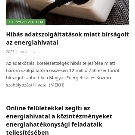
KÖRNYEZETVÉDELEM
Hibás adatszolgáltatások miatt bírságolt
az energiahivatal
2025. február 11.
Az adatközlési kötelezettségek hibás teljesítése miatt
három szolgáltatóra összesen 12 millió 750 ezer forint
bírságot szabott ki a Magyar Energetikai és Közmű-
szabályozási Hivatal (MEKH).
Online felületekkel segíti az
energiahivatal a közintézményeket
energiahatékonysági feladataik
teljesítésében