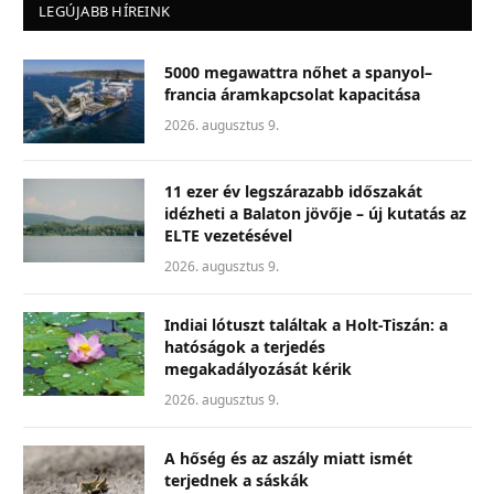
LEGÚJABB HÍREINK
5000 megawattra nőhet a spanyol–
francia áramkapcsolat kapacitása
2026. augusztus 9.
11 ezer év legszárazabb időszakát
idézheti a Balaton jövője – új kutatás az
ELTE vezetésével
2026. augusztus 9.
Indiai lótuszt találtak a Holt-Tiszán: a
hatóságok a terjedés
megakadályozását kérik
2026. augusztus 9.
A hőség és az aszály miatt ismét
terjednek a sáskák