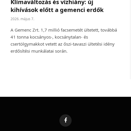
Klímaváltozás és vízhiány: új
kihívások előtt a gemenci erdők
2026. május 7.
A Gemenc Zrt. 1,7 millió facsemetét ültetett, továbbá
41 tonna kocsányos-, kocsánytalan- és
csertölgymakkot vetett az őszi-tavaszi ültetési idény
erdősítési munkálatai során.
Facebook