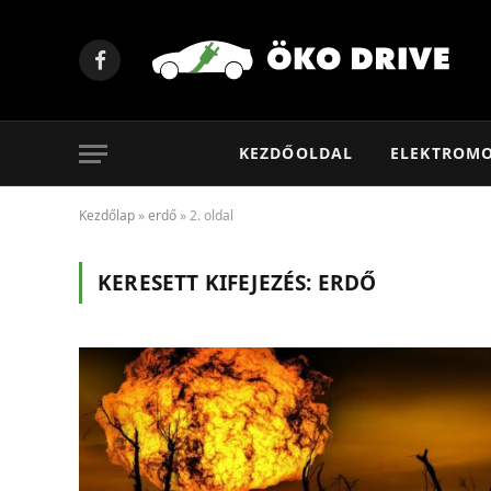
Facebook
KEZDŐOLDAL
ELEKTROM
Kezdőlap
»
erdő
»
2. oldal
KERESETT KIFEJEZÉS:
ERDŐ