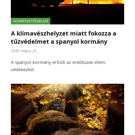
KÖRNYEZETVÉDELEM
A klímavészhelyzet miatt fokozza a
tűzvédelmet a spanyol kormány
2026. május 25.
A spanyol kormány erősíti az erdőtüzek elleni
védekezést.