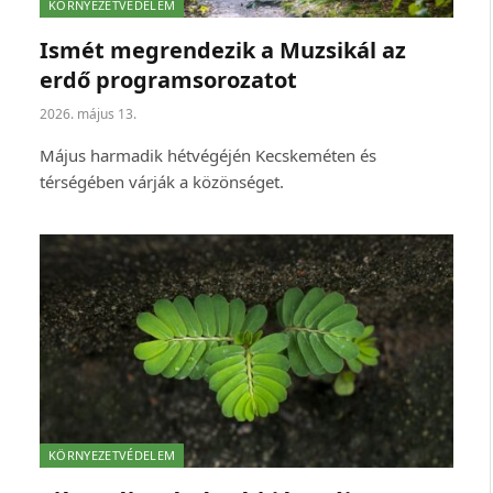
KÖRNYEZETVÉDELEM
Ismét megrendezik a Muzsikál az
erdő programsorozatot
2026. május 13.
Május harmadik hétvégéjén Kecskeméten és
térségében várják a közönséget.
KÖRNYEZETVÉDELEM