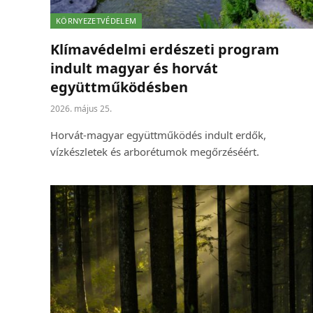
KÖRNYEZETVÉDELEM
Klímavédelmi erdészeti program
indult magyar és horvát
együttműködésben
2026. május 25.
Horvát-magyar együttműködés indult erdők,
vízkészletek és arborétumok megőrzéséért.