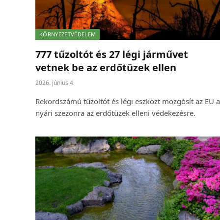
KÖRNYEZETVÉDELEM
777 tűzoltót és 27 légi járművet
vetnek be az erdőtüzek ellen
2026. június 4.
Rekordszámú tűzoltót és légi eszközt mozgósít az EU a
nyári szezonra az erdőtüzek elleni védekezésre.