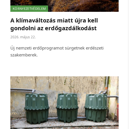
KÖRNYEZETVÉDELEM
A klímaváltozás miatt újra kell
gondolni az erdőgazdálkodást
2026. május 22.
Új nemzeti erdőprogramot sürgetnek erdészeti
szakemberek.