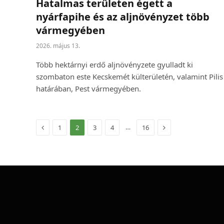
Hatalmas területen égett a
nyárfapihe és az aljnövényzet több
vármegyében
2026. május 13.
Több hektárnyi erdő aljnövényzete gyulladt ki
szombaton este Kecskemét külterületén, valamint Pilis
határában, Pest vármegyében.
Előző
Következő
…
1
2
3
4
16