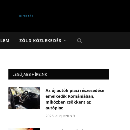
ELEM
ZÖLD KÖZLEKEDÉS
LEGÚJABB HÍREINK
Az új autók piaci részesedése
emelkedik Romániában,
miközben csökkent az
autópiac
2026. augusztus 9.