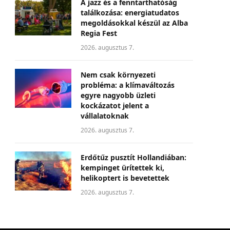
A jazz és a fenntarthatóság
találkozása: energiatudatos
megoldásokkal készül az Alba
Regia Fest
2026. augusztus 7.
Nem csak környezeti
probléma: a klímaváltozás
egyre nagyobb üzleti
kockázatot jelent a
vállalatoknak
2026. augusztus 7.
Erdőtűz pusztít Hollandiában:
kempinget ürítettek ki,
helikoptert is bevetettek
2026. augusztus 7.