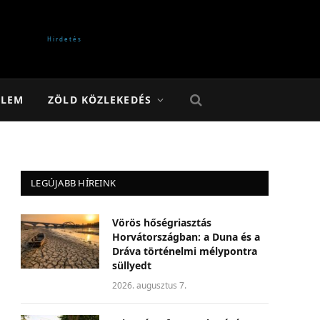
ELEM
ZÖLD KÖZLEKEDÉS
LEGÚJABB HÍREINK
Vörös hőségriasztás
Horvátországban: a Duna és a
Dráva történelmi mélypontra
süllyedt
2026. augusztus 7.